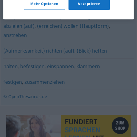
Mehr Optionen
Akzeptieren
vorhaben
,
anpeilen
,
bezwecken
,
(zu tun) gedenken
,
(sich) konzentrieren (auf)
,
beabsichtigen
,
erstreben
,
abzielen (auf)
,
(erreichen) wollen (Hauptform)
,
anstreben
(Aufmerksamkeit) richten (auf)
,
(Blick) heften
halten
,
befestigen
,
einspannen
,
klammern
festigen
,
zusammenziehen
© OpenThesaurus.de