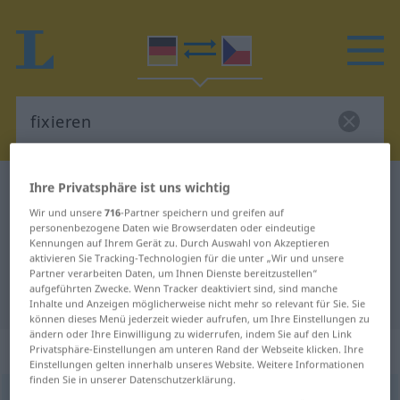
Ihre Privatsphäre ist uns wichtig
Deutsch-Tschechisch Wörterbuch
fixieren
Deutsch-Tschechisch Übersetzung
Wir und unsere
716
-Partner speichern und greifen auf
personenbezogene Daten wie Browserdaten oder eindeutige
für "fixieren"
Kennungen auf Ihrem Gerät zu. Durch Auswahl von Akzeptieren
aktivieren Sie Tracking-Technologien für die unter „Wir und unsere
Partner verarbeiten Daten, um Ihnen Dienste bereitzustellen“
aufgeführten Zwecke. Wenn Tracker deaktiviert sind, sind manche
"fixieren" Tschechisch Übersetzung
Inhalte und Anzeigen möglicherweise nicht mehr so relevant für Sie. Sie
können dieses Menü jederzeit wieder aufrufen, um Ihre Einstellungen zu
ändern oder Ihre Einwilligung zu widerrufen, indem Sie auf den Link
„fixieren“
Privatsphäre-Einstellungen am unteren Rand der Webseite klicken. Ihre
Einstellungen gelten innerhalb unseres Website. Weitere Informationen
finden Sie in unserer Datenschutzerklärung.
fixieren
<
ohne
ge
;
haben
>