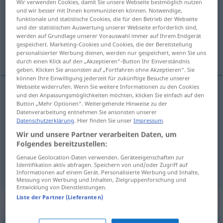
Wir verwenden Cookies, damit Sie unsere Webseite bestmöglich nutzen
und wir besser mit Ihnen kommunizieren können. Notwendige,
Übersicht aller Übersetzungen
funktionale und statistische Cookies, die für den Betrieb der Webseite
und der statistischen Auswertung unserer Webseite erforderlich sind,
(Für mehr Details die Übersetzung anklicken/antippen)
werden auf Grundlage unserer Vorauswahl immer auf Ihrem Endgerät
gespeichert. Marketing-Cookies und Cookies, die der Bereitstellung
upevňovat, stanovovat, ustalovat
personalisierter Werbung dienen, werden nur gespeichert, wenn Sie uns
durch einen Klick auf den „Akzeptieren“-Button Ihr Einverständnis
geben. Klicken Sie ansonsten auf „Fortfahren ohne Akzeptieren“. Sie
können Ihre Einwilligung jederzeit für zukünftige Besuche unserer
Webseite widerrufen. Wenn Sie weitere Informationen zu den Cookies
und den Anpassungsmöglichkeiten möchten, klicken Sie einfach auf den
upevňovat
<-nit>
fixieren
befestigen
Button „Mehr Optionen“. Weitergehende Hinweise zu der
Datenverarbeitung entnehmen Sie ansonsten unserer
Datenschutzerklärung
. Hier finden Sie unser
Impressum
.
stanovovat
<-novit>
fixieren
festlegen
Wir und unsere Partner verarbeiten Daten, um
Folgendes bereitzustellen:
ustalovat
<ustálit>
fixieren
CHEM
FOTO
Genaue Geolocation-Daten verwenden. Geräteeigenschaften zur
Identifikation aktiv abfragen. Speichern von und/oder Zugriff auf
Informationen auf einem Gerät. Personalisierte Werbung und Inhalte,
Messung von Werbung und Inhalten, Zielgruppenforschung und
Entwicklung von Dienstleistungen.
Liste der Partner (Lieferanten)
Synonyme für "fixieren"