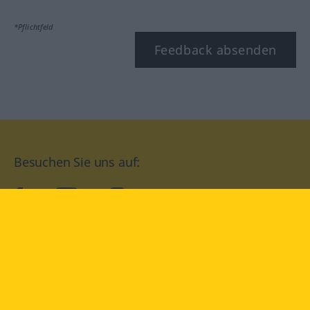
*Pflichtfeld
Feedback absenden
Besuchen Sie uns auf:
facebook
YouTube
Instagram
Langenscheidt