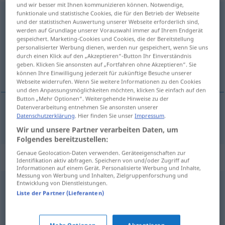
und wir besser mit Ihnen kommunizieren können. Notwendige,
funktionale und statistische Cookies, die für den Betrieb der Webseite
beabsichtigen
<
ohne
ge
;
haben
>
und der statistischen Auswertung unserer Webseite erforderlich sind,
werden auf Grundlage unserer Vorauswahl immer auf Ihrem Endgerät
Übersicht aller Übersetzungen
gespeichert. Marketing-Cookies und Cookies, die der Bereitstellung
(Für mehr Details die Übersetzung anklicken/antippen)
personalisierter Werbung dienen, werden nur gespeichert, wenn Sie uns
durch einen Klick auf den „Akzeptieren“-Button Ihr Einverständnis
geben. Klicken Sie ansonsten auf „Fortfahren ohne Akzeptieren“. Sie
zamýšlet se, hodlat
können Ihre Einwilligung jederzeit für zukünftige Besuche unserer
Webseite widerrufen. Wenn Sie weitere Informationen zu den Cookies
und den Anpassungsmöglichkeiten möchten, klicken Sie einfach auf den
Button „Mehr Optionen“. Weitergehende Hinweise zu der
Datenverarbeitung entnehmen Sie ansonsten unserer
Datenschutzerklärung
. Hier finden Sie unser
Impressum
.
zamýšlet
se,
hodlat
beabsichtigen
Wir und unsere Partner verarbeiten Daten, um
Folgendes bereitzustellen:
Genaue Geolocation-Daten verwenden. Geräteeigenschaften zur
Synonyme für "beabsichtigen"
Identifikation aktiv abfragen. Speichern von und/oder Zugriff auf
Informationen auf einem Gerät. Personalisierte Werbung und Inhalte,
Messung von Werbung und Inhalten, Zielgruppenforschung und
Entwicklung von Dienstleistungen.
vorhaben
,
anpeilen
,
bezwecken
,
(zu tun) gedenken
,
Liste der Partner (Lieferanten)
(sich) konzentrieren (auf)
,
erstreben
,
abzielen (auf)
,
(erreichen) wollen (Hauptform)
,
anstreben
,
(etwas)
Mehr Optionen
Akzeptieren