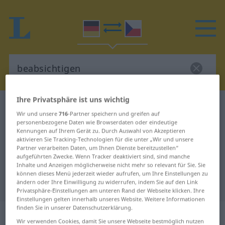
Ihre Privatsphäre ist uns wichtig
Deutsch-Tschechisch Wörterbuch
beabsichtigen
Wir und unsere
716
-Partner speichern und greifen auf
Deutsch-Tschechisch Übersetzung
personenbezogene Daten wie Browserdaten oder eindeutige
Kennungen auf Ihrem Gerät zu. Durch Auswahl von Akzeptieren
für "beabsichtigen"
aktivieren Sie Tracking-Technologien für die unter „Wir und unsere
Partner verarbeiten Daten, um Ihnen Dienste bereitzustellen“
aufgeführten Zwecke. Wenn Tracker deaktiviert sind, sind manche
Inhalte und Anzeigen möglicherweise nicht mehr so relevant für Sie. Sie
"beabsichtigen" Tschechisch
können dieses Menü jederzeit wieder aufrufen, um Ihre Einstellungen zu
Übersetzung
ändern oder Ihre Einwilligung zu widerrufen, indem Sie auf den Link
Privatsphäre-Einstellungen am unteren Rand der Webseite klicken. Ihre
Einstellungen gelten innerhalb unseres Website. Weitere Informationen
finden Sie in unserer Datenschutzerklärung.
„beabsichtigen“
Wir verwenden Cookies, damit Sie unsere Webseite bestmöglich nutzen