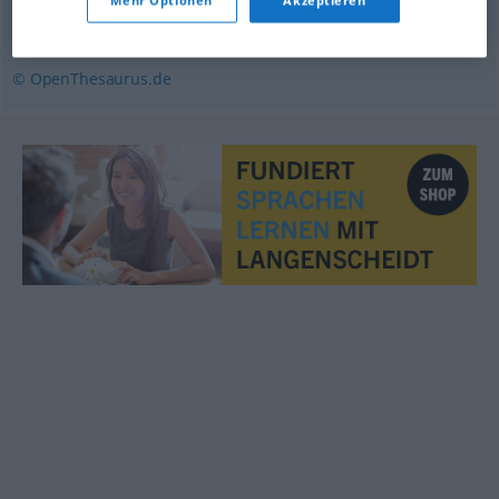
fixieren
© OpenThesaurus.de