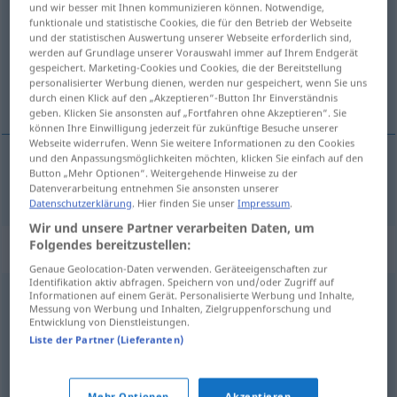
und wir besser mit Ihnen kommunizieren können. Notwendige,
funktionale und statistische Cookies, die für den Betrieb der Webseite
Übersicht aller Übersetzungen
und der statistischen Auswertung unserer Webseite erforderlich sind,
werden auf Grundlage unserer Vorauswahl immer auf Ihrem Endgerät
(Für mehr Details die Übersetzung anklicken/antippen)
gespeichert. Marketing-Cookies und Cookies, die der Bereitstellung
personalisierter Werbung dienen, werden nur gespeichert, wenn Sie uns
upevňovat
durch einen Klick auf den „Akzeptieren“-Button Ihr Einverständnis
geben. Klicken Sie ansonsten auf „Fortfahren ohne Akzeptieren“. Sie
können Ihre Einwilligung jederzeit für zukünftige Besuche unserer
Webseite widerrufen. Wenn Sie weitere Informationen zu den Cookies
und den Anpassungsmöglichkeiten möchten, klicken Sie einfach auf den
Button „Mehr Optionen“. Weitergehende Hinweise zu der
upevňovat
<-nit>
a.
(
sich
se
)
festigen
FIG
Datenverarbeitung entnehmen Sie ansonsten unserer
Datenschutzerklärung
. Hier finden Sie unser
Impressum
.
Wir und unsere Partner verarbeiten Daten, um
Folgendes bereitzustellen:
Synonyme für "festigen"
Genaue Geolocation-Daten verwenden. Geräteeigenschaften zur
Identifikation aktiv abfragen. Speichern von und/oder Zugriff auf
Informationen auf einem Gerät. Personalisierte Werbung und Inhalte,
konsolidieren
,
(sich) stabilisieren
Messung von Werbung und Inhalten, Zielgruppenforschung und
Entwicklung von Dienstleistungen.
Liste der Partner (Lieferanten)
stabilisieren
Mehr Optionen
Akzeptieren