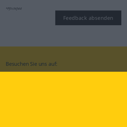
*Pflichtfeld
Feedback absenden
Besuchen Sie uns auf:
facebook
YouTube
Instagram
Langenscheidt