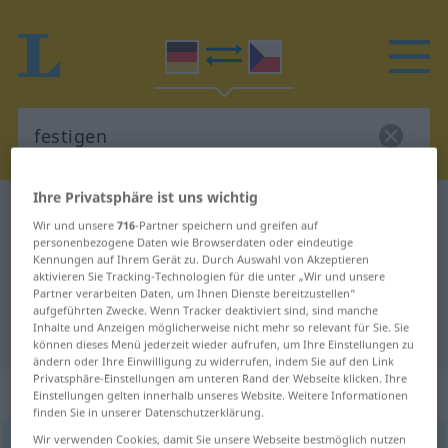
Ihre Privatsphäre ist uns wichtig
Deutsch-Tschechisch Wörterbuch
festigen
Wir und unsere
716
-Partner speichern und greifen auf
Deutsch-Tschechisch Übersetzung
personenbezogene Daten wie Browserdaten oder eindeutige
Kennungen auf Ihrem Gerät zu. Durch Auswahl von Akzeptieren
für "festigen"
aktivieren Sie Tracking-Technologien für die unter „Wir und unsere
Partner verarbeiten Daten, um Ihnen Dienste bereitzustellen“
aufgeführten Zwecke. Wenn Tracker deaktiviert sind, sind manche
Inhalte und Anzeigen möglicherweise nicht mehr so relevant für Sie. Sie
"festigen" Tschechisch Übersetzung
können dieses Menü jederzeit wieder aufrufen, um Ihre Einstellungen zu
ändern oder Ihre Einwilligung zu widerrufen, indem Sie auf den Link
Privatsphäre-Einstellungen am unteren Rand der Webseite klicken. Ihre
„festigen“
Einstellungen gelten innerhalb unseres Website. Weitere Informationen
finden Sie in unserer Datenschutzerklärung.
Wir verwenden Cookies, damit Sie unsere Webseite bestmöglich nutzen
festigen