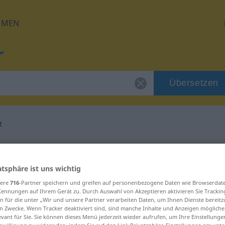
HMEN
Übersetzen
t
 für "zielbewusst"
atsphäre ist uns wichtig
tzung
sere
716
-Partner speichern und greifen auf personenbezogene Daten wie Browserdat
Kennungen auf Ihrem Gerät zu. Durch Auswahl von Akzeptieren aktivieren Sie Trackin
n für die unter „Wir und unsere Partner verarbeiten Daten, um Ihnen Dienste bereitz
n Zwecke. Wenn Tracker deaktiviert sind, sind manche Inhalte und Anzeigen mögliche
evant für Sie. Sie können dieses Menü jederzeit wieder aufrufen, um Ihre Einstellung