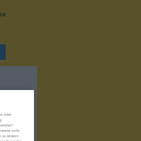
DE
en oder
g-
ustellen“
rweise nicht
en zu ändern