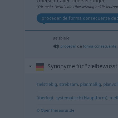
Übersicht aller Übersetzungen
(Für mehr Details die Übersetzung anklicken/an
proceder de forma consecuente dec
Beispiele
proceder
de
forma
consecuente
Synonyme für "zielbewusst
zielstrebig
,
strebsam
,
planmäßig
,
planvol
überlegt
,
systematisch (Hauptform)
,
met
© OpenThesaurus.de