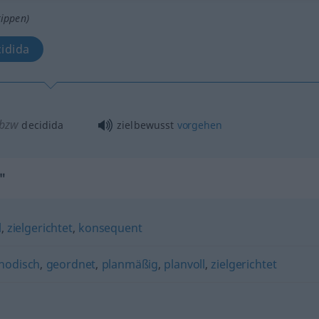
tippen)
idida
bzw
decidida
zielbewusst
vorgehen
"
l
,
zielgerichtet
,
konsequent
hodisch
,
geordnet
,
planmäßig
,
planvoll
,
zielgerichtet