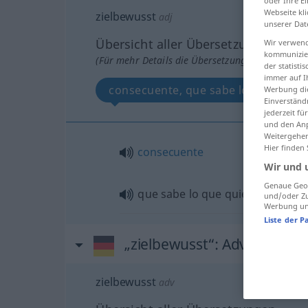
oder Ihre E
Webseite kli
zielbewusst
adj
unserer Dat
Übersicht aller Übersetzungen
Wir verwend
kommunizier
(Für mehr Details die Übersetzung anklicken/an
der statist
immer auf I
consecuente, que sabe lo que quier
Werbung die
Einverständ
jederzeit f
und den Anp
Weitergehen
Hier finden
consecuente
Wir und 
Genaue Geol
que sabe lo que quiere
und/oder Zu
Werbung und
Liste der P
„zielbewusst“
: Adverb
zielbewusst
adv