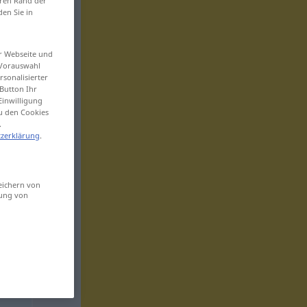
eren Rand der
den Sie in
er Webseite und
 Vorauswahl
sonalisierter
Button Ihr
Einwilligung
zu den Cookies
.
zerklärung
.
eichern von
sung von