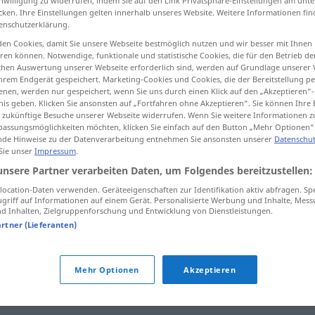
inwilligung zu widerrufen, indem Sie auf den Link Privatsphäre-Einstellungen am unt
cken. Ihre Einstellungen gelten innerhalb unseres Website. Weitere Informationen fin
enschutzerklärung.
en Cookies, damit Sie unsere Webseite bestmöglich nutzen und wir besser mit Ihnen
en können. Notwendige, funktionale und statistische Cookies, die für den Betrieb d
tippen)
ischen Auswertung unserer Webseite erforderlich sind, werden auf Grundlage unserer
hrem Endgerät gespeichert. Marketing-Cookies und Cookies, die der Bereitstellung per
e
nen, werden nur gespeichert, wenn Sie uns durch einen Klick auf den „Akzeptieren“-
nis geben. Klicken Sie ansonsten auf „Fortfahren ohne Akzeptieren“. Sie können Ihre 
ür zukünftige Besuche unserer Webseite widerrufen. Wenn Sie weitere Informationen 
assungsmöglichkeiten möchten, klicken Sie einfach auf den Button „Mehr Optionen“
de Hinweise zu der Datenverarbeitung entnehmen Sie ansonsten unserer
Datenschut
 Sie unser
Impressum
.
zielbewusst
unsere Partner verarbeiten Daten, um Folgendes bereitzustellen:
ocation-Daten verwenden. Geräteeigenschaften zur Identifikation aktiv abfragen. Sp
zielbewusst
griff auf Informationen auf einem Gerät. Personalisierte Werbung und Inhalte, Mes
 Inhalten, Zielgruppenforschung und Entwicklung von Dienstleistungen.
artner (Lieferanten)
Mehr Optionen
Akzeptieren