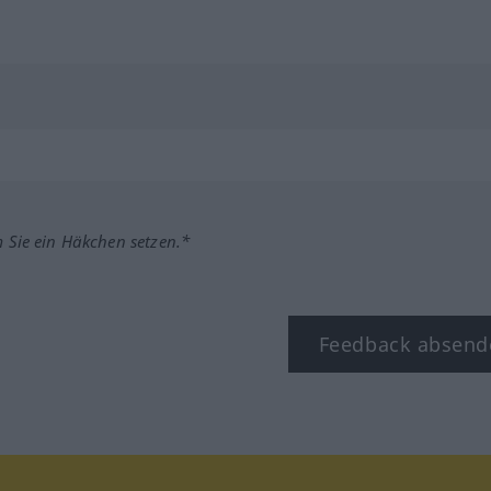
m Sie ein Häkchen setzen.*
Feedback absend