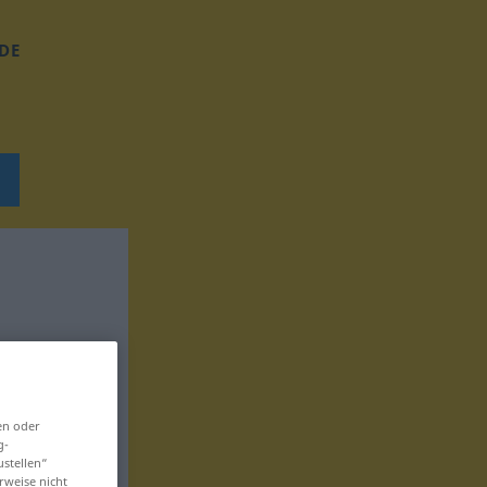
DE
en oder
g-
ustellen“
rweise nicht