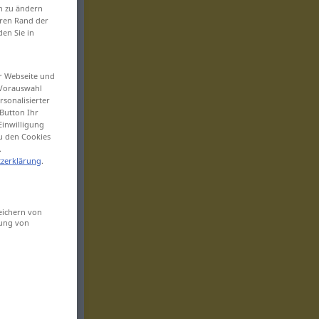
en zu ändern
eren Rand der
den Sie in
er Webseite und
 Vorauswahl
sonalisierter
Button Ihr
Einwilligung
zu den Cookies
.
zerklärung
.
eichern von
sung von