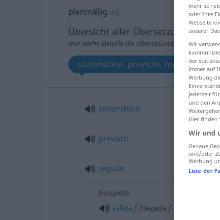
mehr so rel
planmäßig
adj
oder Ihre E
Webseite kli
Übersicht aller Übersetzungen
unserer Dat
(Für mehr Details die Übersetzung anklicken/an
Wir verwend
kommunizier
der statist
sistemático, previsto, regular
immer auf I
Werbung die
Einverständ
jederzeit f
und den Anp
sistemático
Weitergehen
Hier finden
Wir und 
previsto
Genaue Geol
und/oder Zu
Werbung und
regular
Liste der P
Beispiele
f
f
salida
/llegada
regular