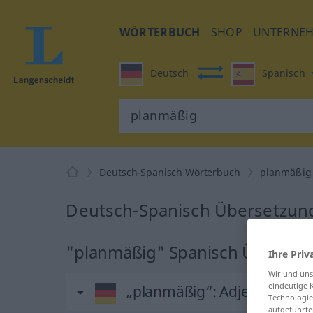
WÖRTERBUCH
SHOP
UNTERNE
Deutsch
Spanisch
Deutsch-Spanisch Wörterbuch
planmäßig
Deutsch-Spanisch Übersetzung
"planmäßig" Spanisch Überset
Ihre Priv
Wir und un
eindeutige 
„planmäßig“
: Adjektiv
Technologie
aufgeführte