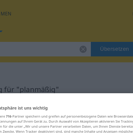
HMEN
Übersetzen
 für "planmäßig"
zung
atsphäre ist uns wichtig
sere
716
-Partner speichern und greifen auf personenbezogene Daten wie Browserdat
Kennungen auf Ihrem Gerät zu. Durch Auswahl von Akzeptieren aktivieren Sie Trackin
n für die unter „Wir und unsere Partner verarbeiten Daten, um Ihnen Dienste bereitz
n Zwecke. Wenn Tracker deaktiviert sind, sind manche Inhalte und Anzeigen mögliche