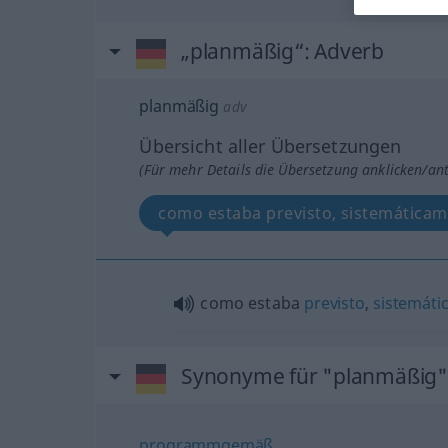
„planmäßig“
: Adverb
planmäßig
adv
Übersicht aller Übersetzungen
(Für mehr Details die Übersetzung anklicken/an
como estaba previsto, sistemática
como estaba
previsto
,
sistemáti
Synonyme für "planmäßig"
programmgemäß