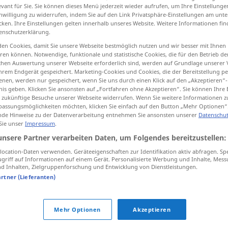
evant für Sie. Sie können dieses Menü jederzeit wieder aufrufen, um Ihre Einstellung
inwilligung zu widerrufen, indem Sie auf den Link Privatsphäre-Einstellungen am unt
cken. Ihre Einstellungen gelten innerhalb unseres Website. Weitere Informationen fin
enschutzerklärung.
tippen)
en Cookies, damit Sie unsere Webseite bestmöglich nutzen und wir besser mit Ihnen
en können. Notwendige, funktionale und statistische Cookies, die für den Betrieb d
ischen Auswertung unserer Webseite erforderlich sind, werden auf Grundlage unserer
hrem Endgerät gespeichert. Marketing-Cookies und Cookies, die der Bereitstellung per
nen, werden nur gespeichert, wenn Sie uns durch einen Klick auf den „Akzeptieren“-
nis geben. Klicken Sie ansonsten auf „Fortfahren ohne Akzeptieren“. Sie können Ihre 
ür zukünftige Besuche unserer Webseite widerrufen. Wenn Sie weitere Informationen 
assungsmöglichkeiten möchten, klicken Sie einfach auf den Button „Mehr Optionen“
planmäßig
de Hinweise zu der Datenverarbeitung entnehmen Sie ansonsten unserer
Datenschut
 Sie unser
Impressum
.
unsere Partner verarbeiten Daten, um Folgendes bereitzustellen:
planmäßig
Abfahrt, Ankunft
ocation-Daten verwenden. Geräteeigenschaften zur Identifikation aktiv abfragen. Sp
griff auf Informationen auf einem Gerät. Personalisierte Werbung und Inhalte, Mes
 Inhalten, Zielgruppenforschung und Entwicklung von Dienstleistungen.
planmäßig
Zug
artner (Lieferanten)
Mehr Optionen
Akzeptieren
planmäßige Abfahrt/Ankunft