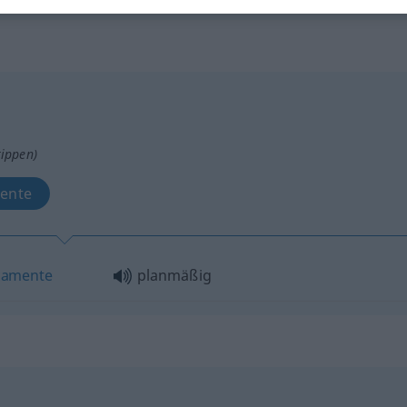
tippen)
mente
camente
planmäßig