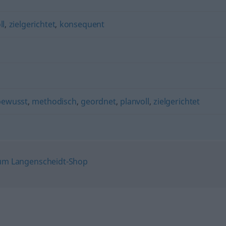
ll
,
zielgerichtet
,
konsequent
bewusst
,
methodisch
,
geordnet
,
planvoll
,
zielgerichtet