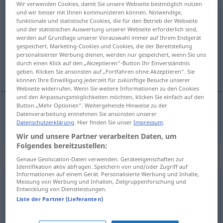
Wir verwenden Cookies, damit Sie unsere Webseite bestmöglich nutzen
und wir besser mit Ihnen kommunizieren können. Notwendige,
zielgerichtet
adj
funktionale und statistische Cookies, die für den Betrieb der Webseite
und der statistischen Auswertung unserer Webseite erforderlich sind,
Übersicht aller Übersetzungen
werden auf Grundlage unserer Vorauswahl immer auf Ihrem Endgerät
(Für mehr Details die Übersetzung anklicken/antippen)
gespeichert. Marketing-Cookies und Cookies, die der Bereitstellung
personalisierter Werbung dienen, werden nur gespeichert, wenn Sie uns
durch einen Klick auf den „Akzeptieren“-Button Ihr Einverständnis
metódico
geben. Klicken Sie ansonsten auf „Fortfahren ohne Akzeptieren“. Sie
können Ihre Einwilligung jederzeit für zukünftige Besuche unserer
Webseite widerrufen. Wenn Sie weitere Informationen zu den Cookies
und den Anpassungsmöglichkeiten möchten, klicken Sie einfach auf den
Button „Mehr Optionen“. Weitergehende Hinweise zu der
Datenverarbeitung entnehmen Sie ansonsten unserer
metódico
zielgerichtet
Datenschutzerklärung
. Hier finden Sie unser
Impressum
.
Wir und unsere Partner verarbeiten Daten, um
Folgendes bereitzustellen:
„zielgerichtet“
: Adverb
Genaue Geolocation-Daten verwenden. Geräteeigenschaften zur
Identifikation aktiv abfragen. Speichern von und/oder Zugriff auf
Informationen auf einem Gerät. Personalisierte Werbung und Inhalte,
zielgerichtet
Messung von Werbung und Inhalten, Zielgruppenforschung und
adv
Entwicklung von Dienstleistungen.
Liste der Partner (Lieferanten)
Übersicht aller Übersetzungen
(Für mehr Details die Übersetzung anklicken/antippen)