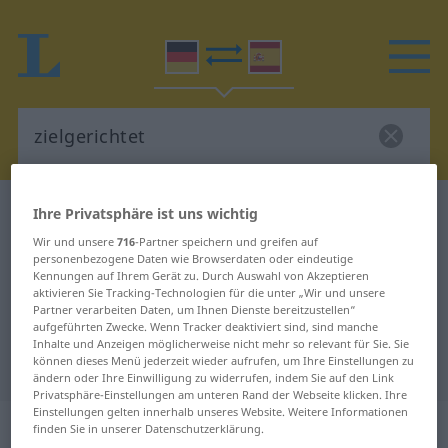
Deutsch-Spanisch Wörterbuch
zielgerichtet
Ihre Privatsphäre ist uns wichtig
Deutsch-Spanisch Übersetzung für
Wir und unsere
716
-Partner speichern und greifen auf
personenbezogene Daten wie Browserdaten oder eindeutige
"zielgerichtet"
Kennungen auf Ihrem Gerät zu. Durch Auswahl von Akzeptieren
aktivieren Sie Tracking-Technologien für die unter „Wir und unsere
Partner verarbeiten Daten, um Ihnen Dienste bereitzustellen“
aufgeführten Zwecke. Wenn Tracker deaktiviert sind, sind manche
"zielgerichtet" Spanisch
Inhalte und Anzeigen möglicherweise nicht mehr so relevant für Sie. Sie
können dieses Menü jederzeit wieder aufrufen, um Ihre Einstellungen zu
Übersetzung
ändern oder Ihre Einwilligung zu widerrufen, indem Sie auf den Link
Privatsphäre-Einstellungen am unteren Rand der Webseite klicken. Ihre
Einstellungen gelten innerhalb unseres Website. Weitere Informationen
„zielgerichtet“
: Adjektiv
finden Sie in unserer Datenschutzerklärung.