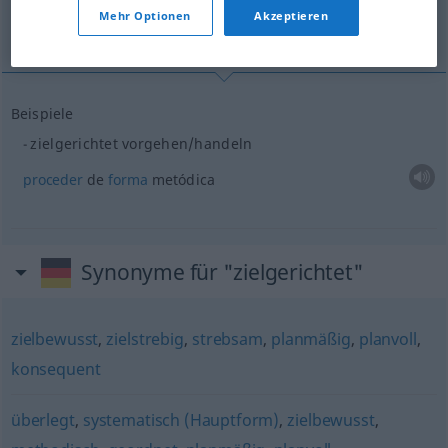
Mehr Optionen
Akzeptieren
proceder de forma metódica
Beispiele
zielgerichtet vorgehen/handeln
proceder
de
forma
metódica
Synonyme für "zielgerichtet"
zielbewusst
,
zielstrebig
,
strebsam
,
planmäßig
,
planvoll
,
konsequent
überlegt
,
systematisch (Hauptform)
,
zielbewusst
,