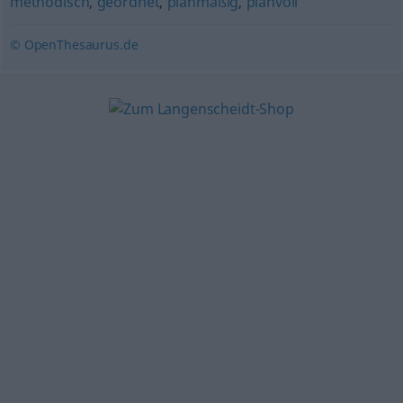
methodisch
,
geordnet
,
planmäßig
,
planvoll
© OpenThesaurus.de