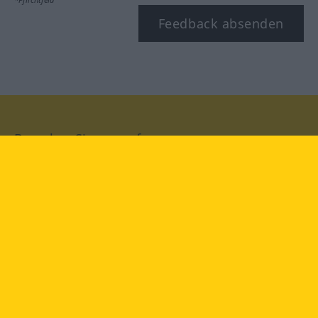
Feedback absenden
Besuchen Sie uns auf:
facebook
YouTube
Instagram
Langenscheidt
NUTZUNGSBEDINGUNGEN