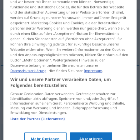
gebraucht
und wir besser mit Ihnen kommunizieren können. Notwendige,
funktionale und statistische Cookies, die für den Betrieb der Webseite
und der statistischen Auswertung unserer Webseite erforderlich sind,
zeitsparend
adjt
werden auf Grundlage unserer Vorauswahl immer auf Ihrem Endgerät
gespeichert. Marketing-Cookies und Cookies, die der Bereitstellung
personalisierter Werbung dienen, werden nur gespeichert, wenn Sie uns
Übersicht aller Übersetzungen
durch einen Klick auf den „Akzeptieren“-Button Ihr Einverständnis
(Für mehr Details die Übersetzung anklicken/antippen)
geben. Klicken Sie ansonsten auf „Fortfahren ohne Akzeptieren“. Sie
können Ihre Einwilligung jederzeit für zukünftige Besuche unserer
Webseite widerrufen. Wenn Sie weitere Informationen zu den Cookies
que ahorra tiempo
und den Anpassungsmöglichkeiten möchten, klicken Sie einfach auf den
Button „Mehr Optionen“. Weitergehende Hinweise zu der
Datenverarbeitung entnehmen Sie ansonsten unserer
Datenschutzerklärung
. Hier finden Sie unser
Impressum
.
Wir und unsere Partner verarbeiten Daten, um
que ahorra
tiempo
zeitsparend
Folgendes bereitzustellen:
Genaue Geolocation-Daten verwenden. Geräteeigenschaften zur
Identifikation aktiv abfragen. Speichern von und/oder Zugriff auf
Informationen auf einem Gerät. Personalisierte Werbung und Inhalte,
Messung von Werbung und Inhalten, Zielgruppenforschung und
Entwicklung von Dienstleistungen.
Synonyme für "zeitsparend"
Liste der Partner (Lieferanten)
zügig
,
fix (ugs.)
,
flink
,
dalli (ugs.)
,
zackig (ugs.)
,
rasch
,
Mehr Optionen
Akzeptieren