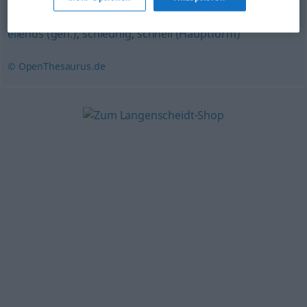
flott
,
hurtig
,
eilig
,
munter
,
flugs
,
geschwind (veraltend)
,
eilends (geh.)
,
schleunig
,
schnell (Hauptform)
© OpenThesaurus.de