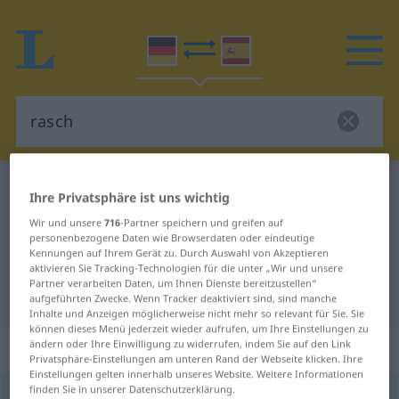
Deutsch-Spanisch Wörterbuch
rasch
Ihre Privatsphäre ist uns wichtig
Deutsch-Spanisch Übersetzung für
Wir und unsere
716
-Partner speichern und greifen auf
personenbezogene Daten wie Browserdaten oder eindeutige
"rasch"
Kennungen auf Ihrem Gerät zu. Durch Auswahl von Akzeptieren
aktivieren Sie Tracking-Technologien für die unter „Wir und unsere
Partner verarbeiten Daten, um Ihnen Dienste bereitzustellen“
"rasch" Spanisch Übersetzung
aufgeführten Zwecke. Wenn Tracker deaktiviert sind, sind manche
Inhalte und Anzeigen möglicherweise nicht mehr so relevant für Sie. Sie
können dieses Menü jederzeit wieder aufrufen, um Ihre Einstellungen zu
ändern oder Ihre Einwilligung zu widerrufen, indem Sie auf den Link
„rasch“
: Adjektiv
Privatsphäre-Einstellungen am unteren Rand der Webseite klicken. Ihre
Einstellungen gelten innerhalb unseres Website. Weitere Informationen
finden Sie in unserer Datenschutzerklärung.
rasch
[raʃ]
adj