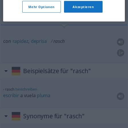
Mehr Optionen
Akzeptieren
con rapidez, deprisa
con
rapidez
,
deprisa
rasch
Beispielsätze für "rasch"
rasch
hinschreiben
escribir
a vuela
pluma
Synonyme für "rasch"