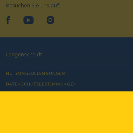
Besuchen Sie uns auf:
facebook
YouTube
Instagram
Langenscheidt
NUTZUNGSBEDINGUNGEN
DATENSCHUTZBESTIMMUNGEN
IMPRESSUM
PRIVATSPHÄRE-EINSTELLUNGEN
LATEINWÖRTERBUCH MIT CODE
Copyright © 2026 PONS Langenscheidt GmbH, Alle Rechte