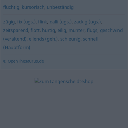
flüchtig
,
kursorisch
,
unbeständig
zügig
,
fix (ugs.)
,
flink
,
dalli (ugs.)
,
zackig (ugs.)
,
zeitsparend
,
flott
,
hurtig
,
eilig
,
munter
,
flugs
,
geschwind
(veraltend)
,
eilends (geh.)
,
schleunig
,
schnell
(Hauptform)
© OpenThesaurus.de