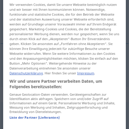
Wir verwenden Cookies, damit Sie unsere Webseite bestmöglich nutzen
und wir besser mit Ihnen kommunizieren können. Notwendige,
Übersicht aller Übersetzungen
funktionale und statistische Cookies, die für den Betrieb der Webseite
(Für mehr Details die Übersetzung anklicken/antippen)
und der statistischen Auswertung unserer Webseite erforderlich sind,
werden auf Grundlage unserer Vorauswahl immer auf Ihrem Endgerät
gespeichert. Marketing-Cookies und Cookies, die der Bereitstellung
rápido, veloz, ágil
personalisierter Werbung dienen, werden nur gespeichert, wenn Sie uns
durch einen Klick auf den „Akzeptieren“-Button Ihr Einverständnis
geben. Klicken Sie ansonsten auf „Fortfahren ohne Akzeptieren“. Sie
können Ihre Einwilligung jederzeit für zukünftige Besuche unserer
Webseite widerrufen. Wenn Sie weitere Informationen zu den Cookies
und den Anpassungsmöglichkeiten möchten, klicken Sie einfach auf den
rápido
,
veloz
rasch
Button „Mehr Optionen“. Weitergehende Hinweise zu der
Datenverarbeitung entnehmen Sie ansonsten unserer
ágil
rasch
Bewegung
Datenschutzerklärung
. Hier finden Sie unser
Impressum
.
Wir und unsere Partner verarbeiten Daten, um
Folgendes bereitzustellen:
„rasch“
: Adverb
Genaue Geolocation-Daten verwenden. Geräteeigenschaften zur
Identifikation aktiv abfragen. Speichern von und/oder Zugriff auf
Informationen auf einem Gerät. Personalisierte Werbung und Inhalte,
Messung von Werbung und Inhalten, Zielgruppenforschung und
rasch
[raʃ]
adv
Entwicklung von Dienstleistungen.
Liste der Partner (Lieferanten)
Übersicht aller Übersetzungen
(Für mehr Details die Übersetzung anklicken/antippen)