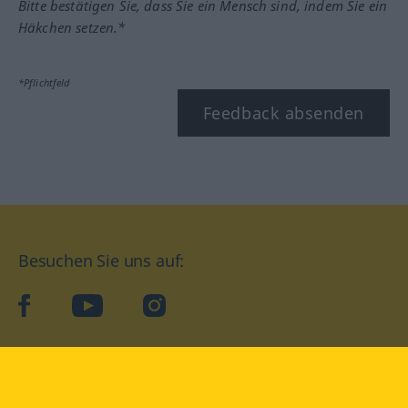
Bitte bestätigen Sie, dass Sie ein Mensch sind, indem Sie ein
Häkchen setzen.*
*Pflichtfeld
Feedback absenden
Besuchen Sie uns auf:
facebook
YouTube
Instagram