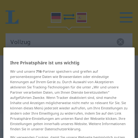
Ihre Privatsphäre ist uns wichtig
Deutsch-Spanisch Wörterbuch
Vollzug
Wir und unsere
716
-Partner speichern und greifen auf
Deutsch-Spanisch Übersetzung für
personenbezogene Daten wie Browserdaten oder eindeutige
Kennungen auf Ihrem Gerät zu. Durch Auswahl von Akzeptieren
"Vollzug"
aktivieren Sie Tracking-Technologien für die unter „Wir und unsere
Partner verarbeiten Daten, um Ihnen Dienste bereitzustellen“
aufgeführten Zwecke. Wenn Tracker deaktiviert sind, sind manche
"Vollzug" Spanisch Übersetzung
Inhalte und Anzeigen möglicherweise nicht mehr so relevant für Sie. Sie
können dieses Menü jederzeit wieder aufrufen, um Ihre Einstellungen zu
ändern oder Ihre Einwilligung zu widerrufen, indem Sie auf den Link
Privatsphäre-Einstellungen am unteren Rand der Webseite klicken. Ihre
„Vollzug“
: Maskulinum
Einstellungen gelten innerhalb unseres Website. Weitere Informationen
finden Sie in unserer Datenschutzerklärung.
Vollzug
m
<
Vollzug(e)s
>
Wir verwenden Cookies, damit Sie unsere Webseite bestmöglich nutzen