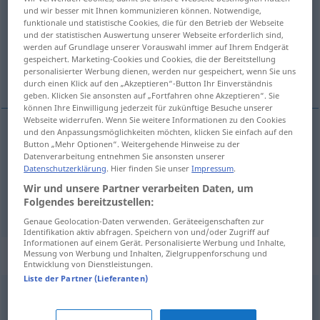
und wir besser mit Ihnen kommunizieren können. Notwendige,
funktionale und statistische Cookies, die für den Betrieb der Webseite
Übersicht aller Übersetzungen
und der statistischen Auswertung unserer Webseite erforderlich sind,
(Für mehr Details die Übersetzung anklicken/antippen)
werden auf Grundlage unserer Vorauswahl immer auf Ihrem Endgerät
gespeichert. Marketing-Cookies und Cookies, die der Bereitstellung
personalisierter Werbung dienen, werden nur gespeichert, wenn Sie uns
ejecución
durch einen Klick auf den „Akzeptieren“-Button Ihr Einverständnis
geben. Klicken Sie ansonsten auf „Fortfahren ohne Akzeptieren“. Sie
können Ihre Einwilligung jederzeit für zukünftige Besuche unserer
Webseite widerrufen. Wenn Sie weitere Informationen zu den Cookies
und den Anpassungsmöglichkeiten möchten, klicken Sie einfach auf den
Button „Mehr Optionen“. Weitergehende Hinweise zu der
ejecución
f
Vollzug
Datenverarbeitung entnehmen Sie ansonsten unserer
Datenschutzerklärung
. Hier finden Sie unser
Impressum
.
Wir und unsere Partner verarbeiten Daten, um
Strafvollzug
Vollzug → siehe „
“
Folgendes bereitzustellen:
Genaue Geolocation-Daten verwenden. Geräteeigenschaften zur
Identifikation aktiv abfragen. Speichern von und/oder Zugriff auf
Informationen auf einem Gerät. Personalisierte Werbung und Inhalte,
Synonyme für "Vollzug"
Messung von Werbung und Inhalten, Zielgruppenforschung und
Entwicklung von Dienstleistungen.
Liste der Partner (Lieferanten)
Schäferstündchen (ugs.)
,
Nummer (ugs.)
,