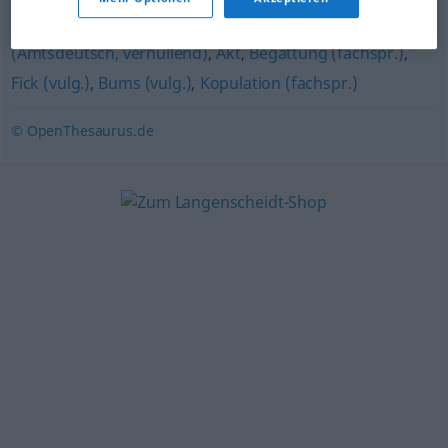
veraltet)
,
Koitus (fachspr.)
,
Verkehr (geh.)
,
Verrichtung
(Amtsdeutsch, verhüllend)
,
Akt
,
Begattung (fachspr.)
,
Fick (vulg.)
,
Bums (vulg.)
,
Kopulation (fachspr.)
© OpenThesaurus.de