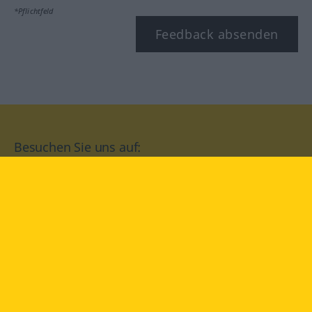
*Pflichtfeld
Feedback absenden
Besuchen Sie uns auf:
facebook
YouTube
Instagram
Langenscheidt
NUTZUNGSBEDINGUNGEN