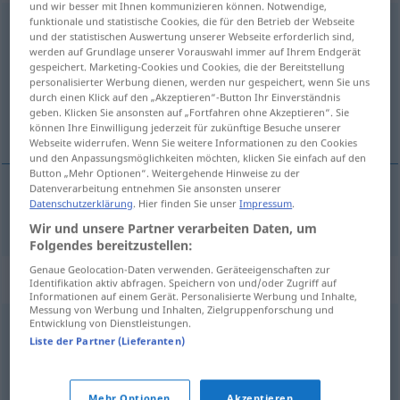
und wir besser mit Ihnen kommunizieren können. Notwendige,
funktionale und statistische Cookies, die für den Betrieb der Webseite
Geschlechtsakt
m
<
Geschlechtsakt(e)s
;
Geschlechtsakte
>
und der statistischen Auswertung unserer Webseite erforderlich sind,
werden auf Grundlage unserer Vorauswahl immer auf Ihrem Endgerät
Übersicht aller Übersetzungen
gespeichert. Marketing-Cookies und Cookies, die der Bereitstellung
personalisierter Werbung dienen, werden nur gespeichert, wenn Sie uns
(Für mehr Details die Übersetzung anklicken/antippen)
durch einen Klick auf den „Akzeptieren“-Button Ihr Einverständnis
geben. Klicken Sie ansonsten auf „Fortfahren ohne Akzeptieren“. Sie
acto sexual, coito
können Ihre Einwilligung jederzeit für zukünftige Besuche unserer
Webseite widerrufen. Wenn Sie weitere Informationen zu den Cookies
und den Anpassungsmöglichkeiten möchten, klicken Sie einfach auf den
Button „Mehr Optionen“. Weitergehende Hinweise zu der
Datenverarbeitung entnehmen Sie ansonsten unserer
Datenschutzerklärung
. Hier finden Sie unser
Impressum
.
acto
m
sexual
,
coito
m
Geschlechtsakt
Wir und unsere Partner verarbeiten Daten, um
Folgendes bereitzustellen:
Genaue Geolocation-Daten verwenden. Geräteeigenschaften zur
Synonyme für "Geschlechtsakt"
Identifikation aktiv abfragen. Speichern von und/oder Zugriff auf
Informationen auf einem Gerät. Personalisierte Werbung und Inhalte,
Messung von Werbung und Inhalten, Zielgruppenforschung und
Entwicklung von Dienstleistungen.
Schäferstündchen (ugs.)
,
Nummer (ugs.)
,
Liste der Partner (Lieferanten)
Geschlechtsverkehr (Hauptform)
,
Minne (geh., veraltet)
,
Beischlaf (geh.)
,
Vollzug
,
Sex
,
Beiwohnung (geh.,
Mehr Optionen
Akzeptieren