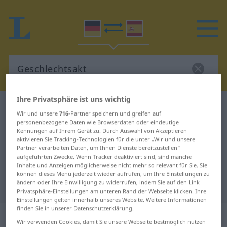
Ihre Privatsphäre ist uns wichtig
Deutsch-Spanisch Wörterbuch
Geschlechtsakt
Wir und unsere
716
-Partner speichern und greifen auf
Deutsch-Spanisch Übersetzung für
personenbezogene Daten wie Browserdaten oder eindeutige
Kennungen auf Ihrem Gerät zu. Durch Auswahl von Akzeptieren
"Geschlechtsakt"
aktivieren Sie Tracking-Technologien für die unter „Wir und unsere
Partner verarbeiten Daten, um Ihnen Dienste bereitzustellen“
aufgeführten Zwecke. Wenn Tracker deaktiviert sind, sind manche
Inhalte und Anzeigen möglicherweise nicht mehr so relevant für Sie. Sie
"Geschlechtsakt" Spanisch
können dieses Menü jederzeit wieder aufrufen, um Ihre Einstellungen zu
ändern oder Ihre Einwilligung zu widerrufen, indem Sie auf den Link
Übersetzung
Privatsphäre-Einstellungen am unteren Rand der Webseite klicken. Ihre
Einstellungen gelten innerhalb unseres Website. Weitere Informationen
finden Sie in unserer Datenschutzerklärung.
„Geschlechtsakt“
: Maskulinum
Wir verwenden Cookies, damit Sie unsere Webseite bestmöglich nutzen