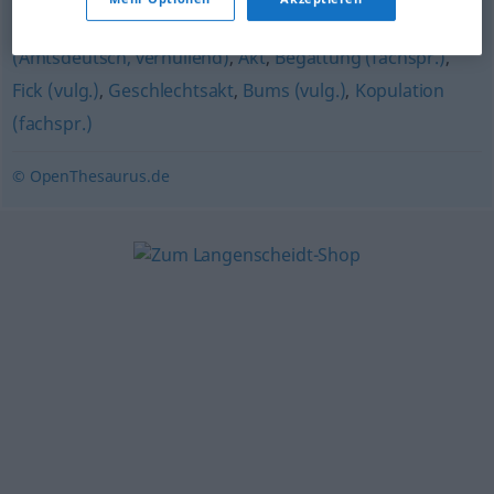
Koitus (fachspr.)
,
Verkehr (geh.)
,
Verrichtung
(Amtsdeutsch, verhüllend)
,
Akt
,
Begattung (fachspr.)
,
Fick (vulg.)
,
Geschlechtsakt
,
Bums (vulg.)
,
Kopulation
(fachspr.)
© OpenThesaurus.de