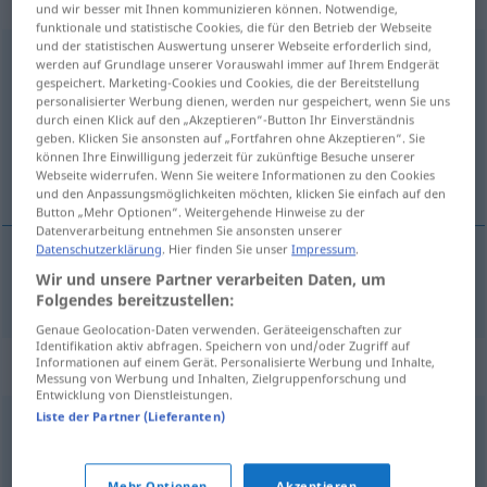
„Geschlechtsverkehr“
: Maskulinum
und wir besser mit Ihnen kommunizieren können. Notwendige,
funktionale und statistische Cookies, die für den Betrieb der Webseite
und der statistischen Auswertung unserer Webseite erforderlich sind,
Geschlechtsverkehr
m
<
Geschlechtsverkehr(e)s
>
werden auf Grundlage unserer Vorauswahl immer auf Ihrem Endgerät
gespeichert. Marketing-Cookies und Cookies, die der Bereitstellung
Übersicht aller Übersetzungen
personalisierter Werbung dienen, werden nur gespeichert, wenn Sie uns
durch einen Klick auf den „Akzeptieren“-Button Ihr Einverständnis
(Für mehr Details die Übersetzung anklicken/antippen)
geben. Klicken Sie ansonsten auf „Fortfahren ohne Akzeptieren“. Sie
können Ihre Einwilligung jederzeit für zukünftige Besuche unserer
relaciones sexuales
Webseite widerrufen. Wenn Sie weitere Informationen zu den Cookies
und den Anpassungsmöglichkeiten möchten, klicken Sie einfach auf den
Button „Mehr Optionen“. Weitergehende Hinweise zu der
Datenverarbeitung entnehmen Sie ansonsten unserer
Datenschutzerklärung
. Hier finden Sie unser
Impressum
.
Wir und unsere Partner verarbeiten Daten, um
relaciones
fpl
sexuales
Geschlechtsverkehr
Folgendes bereitzustellen:
Genaue Geolocation-Daten verwenden. Geräteeigenschaften zur
Identifikation aktiv abfragen. Speichern von und/oder Zugriff auf
Synonyme für "Geschlechtsverkehr"
Informationen auf einem Gerät. Personalisierte Werbung und Inhalte,
Messung von Werbung und Inhalten, Zielgruppenforschung und
Entwicklung von Dienstleistungen.
Liste der Partner (Lieferanten)
Schäferstündchen (ugs.)
,
Nummer (ugs.)
,
Minne (geh.,
veraltet)
,
Beischlaf (geh.)
,
Vollzug
,
Sex
,
Beiwohnung
Mehr Optionen
Akzeptieren