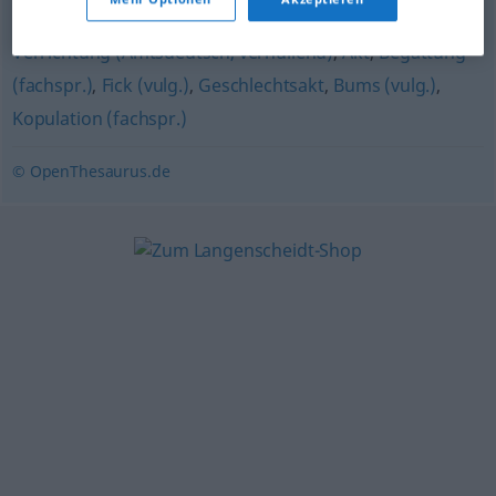
(geh., veraltet)
,
Koitus (fachspr.)
,
Verkehr (geh.)
,
Verrichtung (Amtsdeutsch, verhüllend)
,
Akt
,
Begattung
(fachspr.)
,
Fick (vulg.)
,
Geschlechtsakt
,
Bums (vulg.)
,
Kopulation (fachspr.)
© OpenThesaurus.de