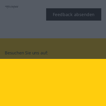
*Pflichtfeld
Feedback absenden
Besuchen Sie uns auf:
facebook
YouTube
Instagram
Langenscheidt