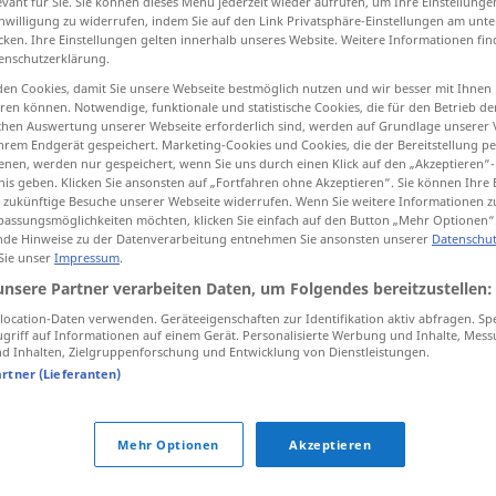
evant für Sie. Sie können dieses Menü jederzeit wieder aufrufen, um Ihre Einstellung
inwilligung zu widerrufen, indem Sie auf den Link Privatsphäre-Einstellungen am unt
cken. Ihre Einstellungen gelten innerhalb unseres Website. Weitere Informationen fin
enschutzerklärung.
en Cookies, damit Sie unsere Webseite bestmöglich nutzen und wir besser mit Ihnen
tippen)
en können. Notwendige, funktionale und statistische Cookies, die für den Betrieb d
ischen Auswertung unserer Webseite erforderlich sind, werden auf Grundlage unserer
hrem Endgerät gespeichert. Marketing-Cookies und Cookies, die der Bereitstellung per
nen, werden nur gespeichert, wenn Sie uns durch einen Klick auf den „Akzeptieren“-
nis geben. Klicken Sie ansonsten auf „Fortfahren ohne Akzeptieren“. Sie können Ihre 
ür zukünftige Besuche unserer Webseite widerrufen. Wenn Sie weitere Informationen 
assungsmöglichkeiten möchten, klicken Sie einfach auf den Button „Mehr Optionen“
de Hinweise zu der Datenverarbeitung entnehmen Sie ansonsten unserer
Datenschut
solch
 Sie unser
Impressum
.
unsere Partner verarbeiten Daten, um Folgendes bereitzustellen:
ocation-Daten verwenden. Geräteeigenschaften zur Identifikation aktiv abfragen. Sp
od
omo
esa
ein solcher
solch ein
Mensch
griff auf Informationen auf einem Gerät. Personalisierte Werbung und Inhalte, Mes
 Inhalten, Zielgruppenforschung und Entwicklung von Dienstleistungen.
solche
Leute
artner (Lieferanten)
Mehr Optionen
Akzeptieren
ich habe solche
Angst