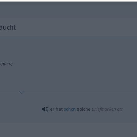
raucht
tippen)
er hat
schon
solche
Briefmarken
etc