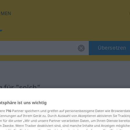
HMEN
Übersetzen
 für "solch"
atsphäre ist uns wichtig
sere
716
-Partner speichern und greifen auf personenbezogene Daten wie Browserdat
Kennungen auf Ihrem Gerät zu. Durch Auswahl von Akzeptieren aktivieren Sie Trackin
n für die unter „Wir und unsere Partner verarbeiten Daten, um Ihnen Dienste bereitz
n Zwecke. Wenn Tracker deaktiviert sind, sind manche Inhalte und Anzeigen mögliche