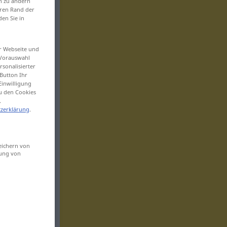
en zu ändern
eren Rand der
den Sie in
er Webseite und
 Vorauswahl
sonalisierter
Button Ihr
Einwilligung
zu den Cookies
.
zerklärung
.
eichern von
sung von