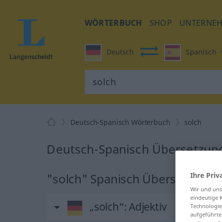
WÖRTERBUCH
SHOP
UNTERNE
Deutsch
Spanisch
Deutsch-Spanisch Wörterbuch
solch
Deutsch-Spanisch Übersetzung
"solch" Spanisch Übersetzung
Ihre Priv
Wir und un
eindeutige 
„solch“
: Adjektiv
Technologie
aufgeführte