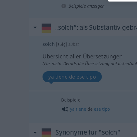
Beispiele anzeigen
„solch“
: als Substantiv geb
solch
[zɔlç]
subst
Übersicht aller Übersetzungen
(Für mehr Details die Übersetzung anklicken/an
ya tiene de ese tipo
Beispiele
ya
tiene
de
ese
tipo
Synonyme für "solch"