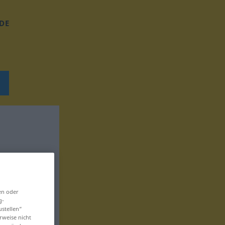
DE
en oder
g-
ustellen“
rweise nicht