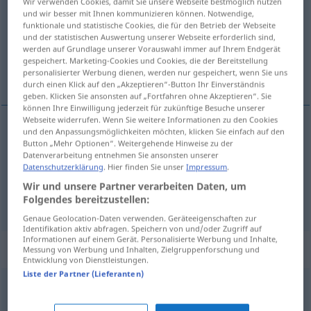
Wir verwenden Cookies, damit Sie unsere Webseite bestmöglich nutzen
und wir besser mit Ihnen kommunizieren können. Notwendige,
Übersicht aller Übersetzungen
funktionale und statistische Cookies, die für den Betrieb der Webseite
und der statistischen Auswertung unserer Webseite erforderlich sind,
(Für mehr Details die Übersetzung anklicken/antippen)
werden auf Grundlage unserer Vorauswahl immer auf Ihrem Endgerät
gespeichert. Marketing-Cookies und Cookies, die der Bereitstellung
broma, burla
personalisierter Werbung dienen, werden nur gespeichert, wenn Sie uns
durch einen Klick auf den „Akzeptieren“-Button Ihr Einverständnis
geben. Klicken Sie ansonsten auf „Fortfahren ohne Akzeptieren“. Sie
können Ihre Einwilligung jederzeit für zukünftige Besuche unserer
Webseite widerrufen. Wenn Sie weitere Informationen zu den Cookies
und den Anpassungsmöglichkeiten möchten, klicken Sie einfach auf den
broma
f
Scherz
Button „Mehr Optionen“. Weitergehende Hinweise zu der
Datenverarbeitung entnehmen Sie ansonsten unserer
Datenschutzerklärung
. Hier finden Sie unser
Impressum
.
burla
f
Scherz
Wir und unsere Partner verarbeiten Daten, um
Folgendes bereitzustellen:
Genaue Geolocation-Daten verwenden. Geräteeigenschaften zur
Identifikation aktiv abfragen. Speichern von und/oder Zugriff auf
Informationen auf einem Gerät. Personalisierte Werbung und Inhalte,
Beispielsätze für "Scherz"
Messung von Werbung und Inhalten, Zielgruppenforschung und
Entwicklung von Dienstleistungen.
Liste der Partner (Lieferanten)
etwas
als Scherz
auffassen
considerar
a/c
una
broma