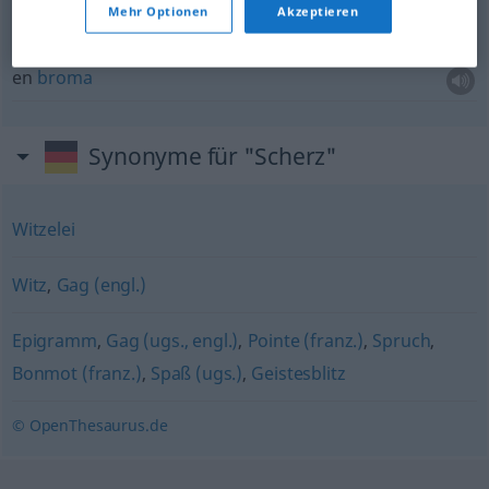
Mehr Optionen
Akzeptieren
zum Scherz
en
broma
Synonyme für "Scherz"
Witzelei
Witz
,
Gag (engl.)
Epigramm
,
Gag (ugs., engl.)
,
Pointe (franz.)
,
Spruch
,
Bonmot (franz.)
,
Spaß (ugs.)
,
Geistesblitz
© OpenThesaurus.de