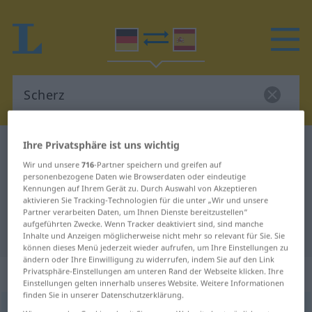
Ihre Privatsphäre ist uns wichtig
Deutsch-Spanisch Wörterbuch
Scherz
Wir und unsere
716
-Partner speichern und greifen auf
Deutsch-Spanisch Übersetzung für
personenbezogene Daten wie Browserdaten oder eindeutige
"Scherz"
Kennungen auf Ihrem Gerät zu. Durch Auswahl von Akzeptieren
aktivieren Sie Tracking-Technologien für die unter „Wir und unsere
Partner verarbeiten Daten, um Ihnen Dienste bereitzustellen“
aufgeführten Zwecke. Wenn Tracker deaktiviert sind, sind manche
"Scherz" Spanisch Übersetzung
Inhalte und Anzeigen möglicherweise nicht mehr so relevant für Sie. Sie
können dieses Menü jederzeit wieder aufrufen, um Ihre Einstellungen zu
ändern oder Ihre Einwilligung zu widerrufen, indem Sie auf den Link
„Scherz“
: Maskulinum
Privatsphäre-Einstellungen am unteren Rand der Webseite klicken. Ihre
Einstellungen gelten innerhalb unseres Website. Weitere Informationen
finden Sie in unserer Datenschutzerklärung.
Scherz
[ʃɛrts]
m
<
Scherzes
;
Scherze
>