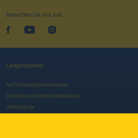
Besuchen Sie uns auf:
facebook
YouTube
Instagram
Langenscheidt
NUTZUNGSBEDINGUNGEN
DATENSCHUTZBESTIMMUNGEN
IMPRESSUM
PRIVATSPHÄRE-EINSTELLUNGEN
LATEINWÖRTERBUCH MIT CODE