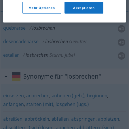
Mehr Optionen
Akzeptieren
quebrarse
losbrechen
desencadenarse
losbrechen
Gewitter
estallar
losbrechen
Sturm, Jubel
Synonyme für "losbrechen"
einsetzen
,
anbrechen
,
anheben (geh.)
,
beginnen
,
anfangen
,
starten (mit)
,
losgehen (ugs.)
abreißen
,
abbröckeln
,
abfallen
,
abspringen
,
abplatzen
,
absplittern
,
(sich) lösen
,
abgehen
,
abblättern
,
(sich)