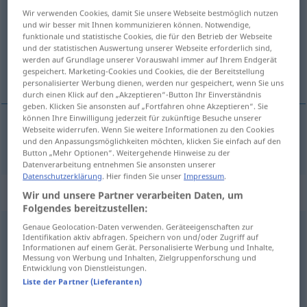
Wir verwenden Cookies, damit Sie unsere Webseite bestmöglich nutzen
Übersicht aller Übersetzungen
und wir besser mit Ihnen kommunizieren können. Notwendige,
funktionale und statistische Cookies, die für den Betrieb der Webseite
(Für mehr Details die Übersetzung anklicken/antippen)
und der statistischen Auswertung unserer Webseite erforderlich sind,
werden auf Grundlage unserer Vorauswahl immer auf Ihrem Endgerät
romper, quebrar, arrancar
gespeichert. Marketing-Cookies und Cookies, die der Bereitstellung
personalisierter Werbung dienen, werden nur gespeichert, wenn Sie uns
durch einen Klick auf den „Akzeptieren“-Button Ihr Einverständnis
geben. Klicken Sie ansonsten auf „Fortfahren ohne Akzeptieren“. Sie
können Ihre Einwilligung jederzeit für zukünftige Besuche unserer
Webseite widerrufen. Wenn Sie weitere Informationen zu den Cookies
romper
,
quebrar
,
arrancar
losbrechen
und den Anpassungsmöglichkeiten möchten, klicken Sie einfach auf den
Button „Mehr Optionen“. Weitergehende Hinweise zu der
Datenverarbeitung entnehmen Sie ansonsten unserer
Datenschutzerklärung
. Hier finden Sie unser
Impressum
.
„losbrechen“
: intransitives Verb
Wir und unsere Partner verarbeiten Daten, um
Folgendes bereitzustellen:
Genaue Geolocation-Daten verwenden. Geräteeigenschaften zur
losbrechen
v/i
<
irr
,
sep
;
s.
>
Identifikation aktiv abfragen. Speichern von und/oder Zugriff auf
Informationen auf einem Gerät. Personalisierte Werbung und Inhalte,
Übersicht aller Übersetzungen
Messung von Werbung und Inhalten, Zielgruppenforschung und
Entwicklung von Dienstleistungen.
(Für mehr Details die Übersetzung anklicken/antippen)
Liste der Partner (Lieferanten)
quebrarse, desencadenarse, estallar