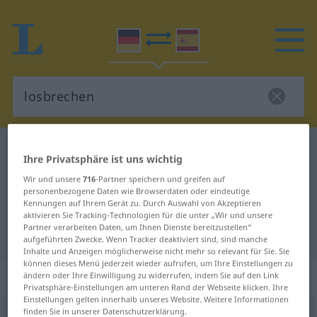
Deutsch-Spanisch Wörterbuch
losbrechen
Ihre Privatsphäre ist uns wichtig
Deutsch-Spanisch Übersetzung für
Wir und unsere
716
-Partner speichern und greifen auf
"losbrechen"
personenbezogene Daten wie Browserdaten oder eindeutige
Kennungen auf Ihrem Gerät zu. Durch Auswahl von Akzeptieren
aktivieren Sie Tracking-Technologien für die unter „Wir und unsere
Partner verarbeiten Daten, um Ihnen Dienste bereitzustellen“
"losbrechen" Spanisch Übersetzung
aufgeführten Zwecke. Wenn Tracker deaktiviert sind, sind manche
Inhalte und Anzeigen möglicherweise nicht mehr so relevant für Sie. Sie
können dieses Menü jederzeit wieder aufrufen, um Ihre Einstellungen zu
„losbrechen“
: transitives Verb
ändern oder Ihre Einwilligung zu widerrufen, indem Sie auf den Link
Privatsphäre-Einstellungen am unteren Rand der Webseite klicken. Ihre
Einstellungen gelten innerhalb unseres Website. Weitere Informationen
finden Sie in unserer Datenschutzerklärung.
losbrechen
v/t
<
irr
,
sep
;
h.
>