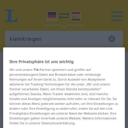
Deutsch-Spanisch Wörterbuch
kleinkriegen
Ihre Privatsphäre ist uns wichtig
Deutsch-Spanisch Übersetzung für
Wir und unsere
716
-Partner speichern und greifen auf
personenbezogene Daten wie Browserdaten oder eindeutige
"kleinkriegen"
Kennungen auf Ihrem Gerät zu. Durch Auswahl von Akzeptieren
aktivieren Sie Tracking-Technologien für die unter „Wir und unsere
Partner verarbeiten Daten, um Ihnen Dienste bereitzustellen“
aufgeführten Zwecke. Wenn Tracker deaktiviert sind, sind manche
"kleinkriegen" Spanisch
Inhalte und Anzeigen möglicherweise nicht mehr so relevant für Sie. Sie
Übersetzung
können dieses Menü jederzeit wieder aufrufen, um Ihre Einstellungen zu
ändern oder Ihre Einwilligung zu widerrufen, indem Sie auf den Link
Privatsphäre-Einstellungen am unteren Rand der Webseite klicken. Ihre
Einstellungen gelten innerhalb unseres Website. Weitere Informationen
„kleinkriegen“
: transitives Verb
finden Sie in unserer Datenschutzerklärung.