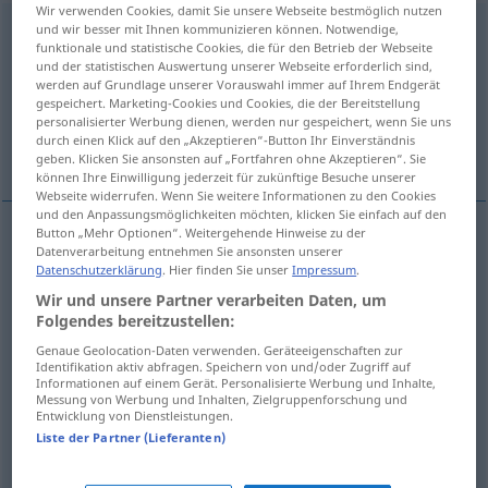
Wir verwenden Cookies, damit Sie unsere Webseite bestmöglich nutzen
und wir besser mit Ihnen kommunizieren können. Notwendige,
kleinkriegen
v/t
<
sep
>
UMG
funktionale und statistische Cookies, die für den Betrieb der Webseite
und der statistischen Auswertung unserer Webseite erforderlich sind,
Übersicht aller Übersetzungen
werden auf Grundlage unserer Vorauswahl immer auf Ihrem Endgerät
(Für mehr Details die Übersetzung anklicken/antippen)
gespeichert. Marketing-Cookies und Cookies, die der Bereitstellung
personalisierter Werbung dienen, werden nur gespeichert, wenn Sie uns
durch einen Klick auf den „Akzeptieren“-Button Ihr Einverständnis
acabar con
no se puede con él
geben. Klicken Sie ansonsten auf „Fortfahren ohne Akzeptieren“. Sie
können Ihre Einwilligung jederzeit für zukünftige Besuche unserer
Webseite widerrufen. Wenn Sie weitere Informationen zu den Cookies
und den Anpassungsmöglichkeiten möchten, klicken Sie einfach auf den
Button „Mehr Optionen“. Weitergehende Hinweise zu der
Beispiele
Datenverarbeitung entnehmen Sie ansonsten unserer
Datenschutzerklärung
. Hier finden Sie unser
Impressum
.
jemanden,
etwas
kleinkriegen
Wir und unsere Partner verarbeiten Daten, um
acabar
con
a/c
,
alguien
Folgendes bereitzustellen:
Genaue Geolocation-Daten verwenden. Geräteeigenschaften zur
Identifikation aktiv abfragen. Speichern von und/oder Zugriff auf
er ist nicht kleinzukriegen
Informationen auf einem Gerät. Personalisierte Werbung und Inhalte,
Messung von Werbung und Inhalten, Zielgruppenforschung und
Entwicklung von Dienstleistungen.
no
se
puede con
él
Liste der Partner (Lieferanten)