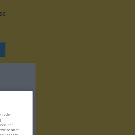
DE
en oder
g-
ustellen“
rweise nicht
en zu ändern