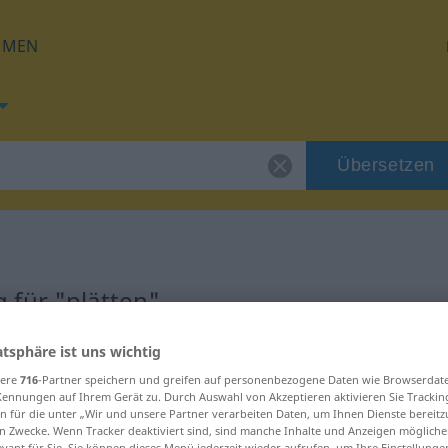
HMEN
Übersetzen
 für "plätten"
atsphäre ist uns wichtig
g
sere
716
-Partner speichern und greifen auf personenbezogene Daten wie Browserdat
Kennungen auf Ihrem Gerät zu. Durch Auswahl von Akzeptieren aktivieren Sie Trackin
n für die unter „Wir und unsere Partner verarbeiten Daten, um Ihnen Dienste bereitz
n Zwecke. Wenn Tracker deaktiviert sind, sind manche Inhalte und Anzeigen mögliche
evant für Sie. Sie können dieses Menü jederzeit wieder aufrufen, um Ihre Einstellung