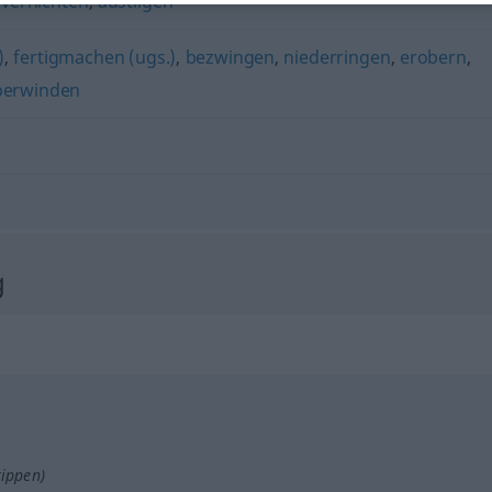
,
vernichten
,
austilgen
)
,
fertigmachen (ugs.)
,
bezwingen
,
niederringen
,
erobern
,
berwinden
g
tippen)