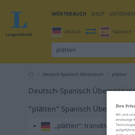
WÖRTERBUCH
SHOP
UNTERNE
Deutsch
Spanisch
Deutsch-Spanisch Wörterbuch
plätten
Deutsch-Spanisch Übersetzung
Ihre Priv
"plätten" Spanisch Übersetzun
Wir und un
eindeutige 
„plätten“
: transitives Verb
Technologie
aufgeführte
mehr so rel