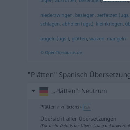
tilgen
,
ausrotten
,
beseitigen
,
ausmerzen
niederzwingen
,
besiegen
,
zerfetzen (ugs.
schlagen
,
abholen (ugs.)
,
kleinkriegen
,
ü
bügeln (ugs.)
,
glätten
,
walzen
,
mangeln
© OpenThesaurus.de
"Plätten" Spanisch Übersetzun
„Plätten“
: Neutrum
Plätten
n
<
Plättens
>
REG
Übersicht aller Übersetzungen
(Für mehr Details die Übersetzung anklicken/an