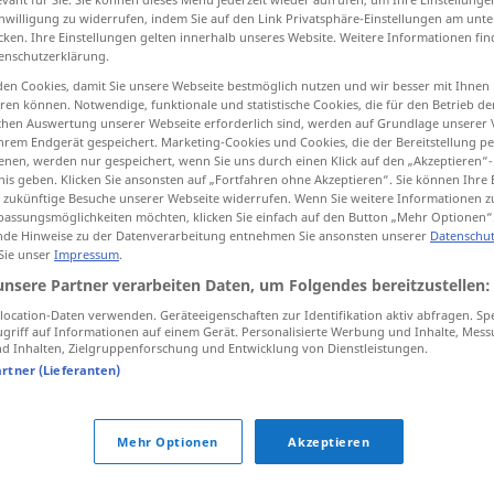
inwilligung zu widerrufen, indem Sie auf den Link Privatsphäre-Einstellungen am unt
cken. Ihre Einstellungen gelten innerhalb unseres Website. Weitere Informationen fin
enschutzerklärung.
en Cookies, damit Sie unsere Webseite bestmöglich nutzen und wir besser mit Ihnen
tippen)
en können. Notwendige, funktionale und statistische Cookies, die für den Betrieb d
ischen Auswertung unserer Webseite erforderlich sind, werden auf Grundlage unserer
hrem Endgerät gespeichert. Marketing-Cookies und Cookies, die der Bereitstellung per
nen, werden nur gespeichert, wenn Sie uns durch einen Klick auf den „Akzeptieren“-
nis geben. Klicken Sie ansonsten auf „Fortfahren ohne Akzeptieren“. Sie können Ihre 
ür zukünftige Besuche unserer Webseite widerrufen. Wenn Sie weitere Informationen 
assungsmöglichkeiten möchten, klicken Sie einfach auf den Button „Mehr Optionen“
de Hinweise zu der Datenverarbeitung entnehmen Sie ansonsten unserer
Datenschut
plätten
(≈ bügeln)
UMG
REG
 Sie unser
Impressum
.
unsere Partner verarbeiten Daten, um Folgendes bereitzustellen:
ocation-Daten verwenden. Geräteeigenschaften zur Identifikation aktiv abfragen. Sp
griff auf Informationen auf einem Gerät. Personalisierte Werbung und Inhalte, Mes
ich war (total) geplättet
FIG
UMG
 Inhalten, Zielgruppenforschung und Entwicklung von Dienstleistungen.
artner (Lieferanten)
Mehr Optionen
Akzeptieren