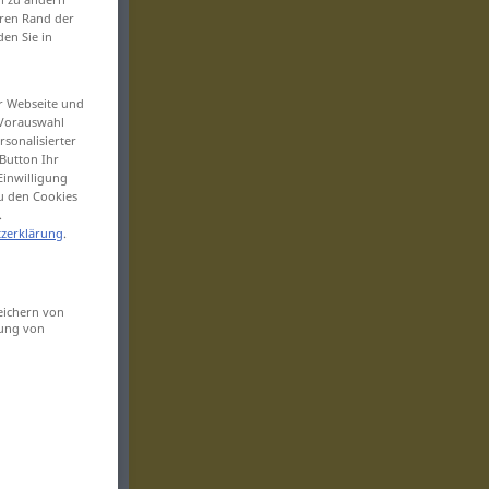
eren Rand der
den Sie in
er Webseite und
 Vorauswahl
sonalisierter
Button Ihr
Einwilligung
zu den Cookies
.
zerklärung
.
eichern von
sung von