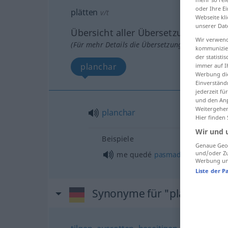
oder Ihre E
plätten
v/t
Webseite kli
unserer Dat
Übersicht aller Übersetzungen
Wir verwend
(Für mehr Details die Übersetzung anklicken/an
kommunizier
der statist
planchar
immer auf I
Werbung die
Einverständ
jederzeit f
und den Anp
Weitergehen
planchar
Hier finden
Wir und 
Beispiele
Genaue Geol
und/oder Zu
me quedé
pasmado
Werbung und
Liste der P
Synonyme für "plätten"