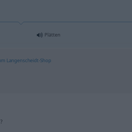
Plätten
h?