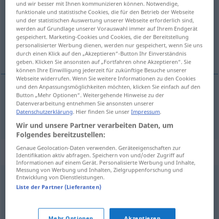
und wir besser mit Ihnen kommunizieren können. Notwendige,
funktionale und statistische Cookies, die für den Betrieb der Webseite
Übersicht aller Übersetzungen
und der statistischen Auswertung unserer Webseite erforderlich sind,
werden auf Grundlage unserer Vorauswahl immer auf Ihrem Endgerät
(Für mehr Details die Übersetzung anklicken/antippen)
gespeichert. Marketing-Cookies und Cookies, die der Bereitstellung
personalisierter Werbung dienen, werden nur gespeichert, wenn Sie uns
vencer
durch einen Klick auf den „Akzeptieren“-Button Ihr Einverständnis
geben. Klicken Sie ansonsten auf „Fortfahren ohne Akzeptieren“. Sie
können Ihre Einwilligung jederzeit für zukünftige Besuche unserer
Webseite widerrufen. Wenn Sie weitere Informationen zu den Cookies
und den Anpassungsmöglichkeiten möchten, klicken Sie einfach auf den
Button „Mehr Optionen“. Weitergehende Hinweise zu der
vencer
besiegen
a.
FIG
Datenverarbeitung entnehmen Sie ansonsten unserer
Datenschutzerklärung
. Hier finden Sie unser
Impressum
.
Wir und unsere Partner verarbeiten Daten, um
Folgendes bereitzustellen:
Genaue Geolocation-Daten verwenden. Geräteeigenschaften zur
Synonyme für "besiegen"
Identifikation aktiv abfragen. Speichern von und/oder Zugriff auf
Informationen auf einem Gerät. Personalisierte Werbung und Inhalte,
Messung von Werbung und Inhalten, Zielgruppenforschung und
Entwicklung von Dienstleistungen.
mattsetzen
,
ausschalten
,
erledigen
Liste der Partner (Lieferanten)
niederzwingen
,
zerfetzen (ugs.)
,
fertigmachen (ugs.)
,
Mehr Optionen
Akzeptieren