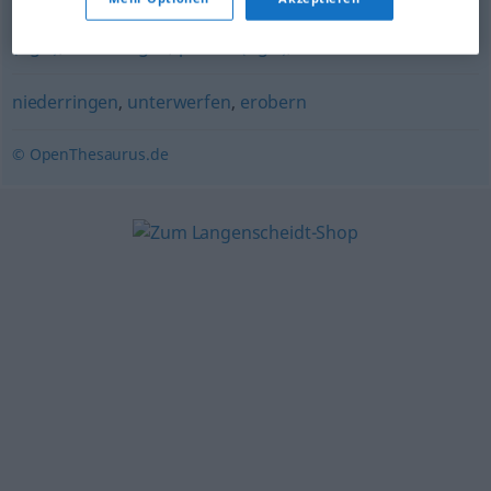
bezwingen
,
niederringen
,
erobern
,
schlagen
,
abholen
(ugs.)
,
kleinkriegen
,
plätten (ugs.)
,
überwinden
niederringen
,
unterwerfen
,
erobern
© OpenThesaurus.de