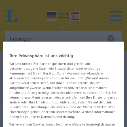
Ihre Privatsphäre ist uns wichtig
Deutsch-Spanisch Wörterbuch
besiegen
Wir und unsere
716
-Partner speichern und greifen auf
Deutsch-Spanisch Übersetzung für
personenbezogene Daten wie Browserdaten oder eindeutige
Kennungen auf Ihrem Gerät zu. Durch Auswahl von Akzeptieren
"besiegen"
aktivieren Sie Tracking-Technologien für die unter „Wir und unsere
Partner verarbeiten Daten, um Ihnen Dienste bereitzustellen“
aufgeführten Zwecke. Wenn Tracker deaktiviert sind, sind manche
Inhalte und Anzeigen möglicherweise nicht mehr so relevant für Sie. Sie
"besiegen" Spanisch Übersetzung
können dieses Menü jederzeit wieder aufrufen, um Ihre Einstellungen zu
ändern oder Ihre Einwilligung zu widerrufen, indem Sie auf den Link
Privatsphäre-Einstellungen am unteren Rand der Webseite klicken. Ihre
„besiegen“
: transitives Verb
Einstellungen gelten innerhalb unseres Website. Weitere Informationen
finden Sie in unserer Datenschutzerklärung.
Wir verwenden Cookies, damit Sie unsere Webseite bestmöglich nutzen
besiegen
v/t
<
ohne
ge
>