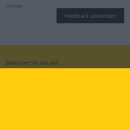
*Pflichtfeld
Feedback absenden
Besuchen Sie uns auf:
facebook
YouTube
Instagram
Langenscheidt
NUTZUNGSBEDINGUNGEN