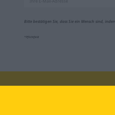
Bitte bestätigen Sie, dass Sie ein Mensch sind, inde
*Pflichtfeld
Besuchen Sie uns auf:
faceb