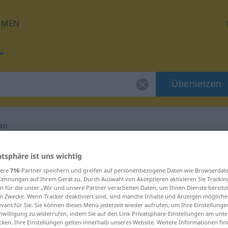
HMEN
Übersetzen
fen
 für "herauslaufen"
atsphäre ist uns wichtig
sere
716
-Partner speichern und greifen auf personenbezogene Daten wie Browserdat
etzung
Kennungen auf Ihrem Gerät zu. Durch Auswahl von Akzeptieren aktivieren Sie Trackin
n für die unter „Wir und unsere Partner verarbeiten Daten, um Ihnen Dienste bereitz
n Zwecke. Wenn Tracker deaktiviert sind, sind manche Inhalte und Anzeigen mögliche
evant für Sie. Sie können dieses Menü jederzeit wieder aufrufen, um Ihre Einstellung
es Verb
inwilligung zu widerrufen, indem Sie auf den Link Privatsphäre-Einstellungen am unt
cken. Ihre Einstellungen gelten innerhalb unseres Website. Weitere Informationen fin