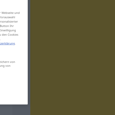
er Webseite und
 Vorauswahl
sonalisierter
Button Ihr
Einwilligung
zu den Cookies
.
zerklärung
.
eichern von
sung von