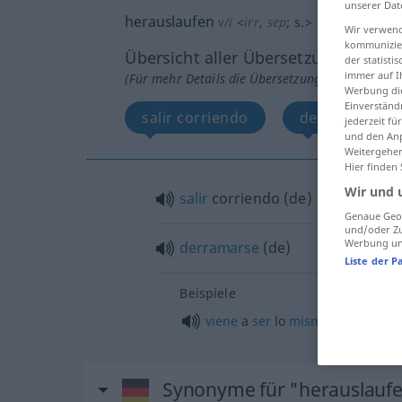
unserer Dat
herauslaufen
v/i
<
irr
,
sep
;
s.
>
Wir verwend
kommunizier
Übersicht aller Übersetzungen
der statist
immer auf I
(Für mehr Details die Übersetzung anklicken/an
Werbung die
Einverständ
salir corriendo
derramarse
jederzeit f
und den Anp
Weitergehen
Hier finden
Wir und 
salir
corriendo
(
de
)
Genaue Geol
und/oder Zu
Werbung und
derramarse
(
de
)
Liste der P
Beispiele
viene
a
ser
lo
mismo
Synonyme für "herauslauf