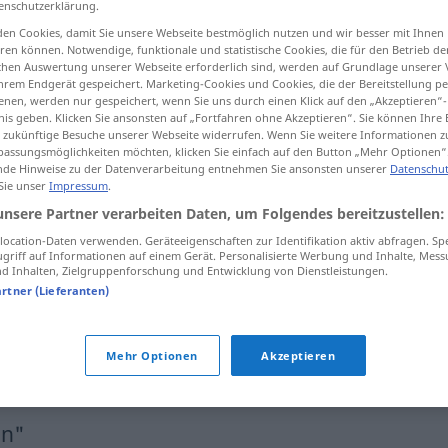
enschutzerklärung.
en Cookies, damit Sie unsere Webseite bestmöglich nutzen und wir besser mit Ihnen
en können. Notwendige, funktionale und statistische Cookies, die für den Betrieb d
ischen Auswertung unserer Webseite erforderlich sind, werden auf Grundlage unserer
hrem Endgerät gespeichert. Marketing-Cookies und Cookies, die der Bereitstellung per
tippen)
nen, werden nur gespeichert, wenn Sie uns durch einen Klick auf den „Akzeptieren“-
nis geben. Klicken Sie ansonsten auf „Fortfahren ohne Akzeptieren“. Sie können Ihre 
Weitere Beispiele...
ür zukünftige Besuche unserer Webseite widerrufen. Wenn Sie weitere Informationen 
assungsmöglichkeiten möchten, klicken Sie einfach auf den Button „Mehr Optionen“
de Hinweise zu der Datenverarbeitung entnehmen Sie ansonsten unserer
Datenschut
 Sie unser
Impressum
.
unsere Partner verarbeiten Daten, um Folgendes bereitzustellen:
herauslaufen
aus
ocation-Daten verwenden. Geräteeigenschaften zur Identifikation aktiv abfragen. Sp
griff auf Informationen auf einem Gerät. Personalisierte Werbung und Inhalte, Mes
 Inhalten, Zielgruppenforschung und Entwicklung von Dienstleistungen.
herauslaufen
aus
(≈ herausfließen)
artner (Lieferanten)
das
läuft
auf das Gleiche
heraus
Mehr Optionen
Akzeptieren
FIG
en"