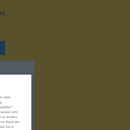
DE
en oder
g-
ustellen“
rweise nicht
en zu ändern
eren Rand der
den Sie in