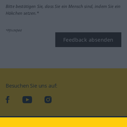
Bitte bestätigen Sie, dass Sie ein Mensch sind, indem Sie ein
Häkchen setzen.*
*Pflichtfeld
Feedback absenden
Besuchen Sie uns auf:
facebook
YouTube
Instagram