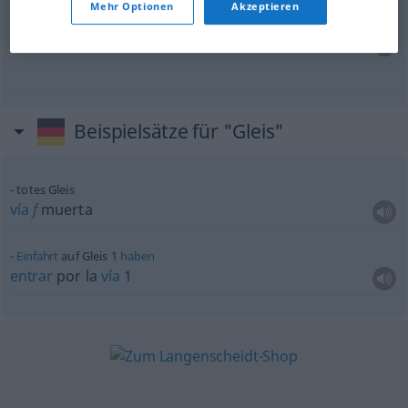
Mehr Optionen
Akzeptieren
sich in ausgefahrenen Gleisen
bewegen
recorrer
caminos trillados
Beispielsätze für "Gleis"
totes Gleis
vía
f
muerta
Einfahrt
auf Gleis 1
haben
entrar
por la
vía
1