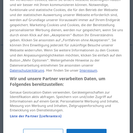
und wir besser mit Ihnen kommunizieren können. Notwendige,
funktionale und statistische Cookies, die für den Betrieb der Webseite
Übersicht aller Übersetzungen
und der statistischen Auswertung unserer Webseite erforderlich sind,
(Für mehr Details die Übersetzung anklicken/antippen)
werden auf Grundlage unserer Vorauswahl immer auf Ihrem Endgerät
gespeichert. Marketing-Cookies und Cookies, die der Bereitstellung
personalisierter Werbung dienen, werden nur gespeichert, wenn Sie uns
vía, andén
Weitere Beispiele...
durch einen Klick auf den „Akzeptieren“-Button Ihr Einverständnis
geben. Klicken Sie ansonsten auf „Fortfahren ohne Akzeptieren“. Sie
können Ihre Einwilligung jederzeit für zukünftige Besuche unserer
Webseite widerrufen. Wenn Sie weitere Informationen zu den Cookies
und den Anpassungsmöglichkeiten möchten, klicken Sie einfach auf den
Button „Mehr Optionen“. Weitergehende Hinweise zu der
vía
f
Gleis
Datenverarbeitung entnehmen Sie ansonsten unserer
Datenschutzerklärung
. Hier finden Sie unser
Impressum
.
andén
m
Gleis
(≈ Bahnsteig)
Wir und unsere Partner verarbeiten Daten, um
Folgendes bereitzustellen:
Genaue Geolocation-Daten verwenden. Geräteeigenschaften zur
Identifikation aktiv abfragen. Speichern von und/oder Zugriff auf
Beispiele
Informationen auf einem Gerät. Personalisierte Werbung und Inhalte,
Messung von Werbung und Inhalten, Zielgruppenforschung und
jemanden aus dem Gleis
werfen
FIG
Entwicklung von Dienstleistungen.
Liste der Partner (Lieferanten)
descarriar
a
alguien