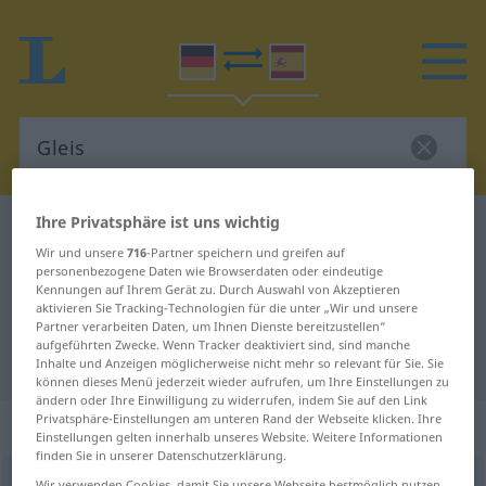
Ihre Privatsphäre ist uns wichtig
Deutsch-Spanisch Wörterbuch
Gleis
Wir und unsere
716
-Partner speichern und greifen auf
Deutsch-Spanisch Übersetzung für
personenbezogene Daten wie Browserdaten oder eindeutige
Kennungen auf Ihrem Gerät zu. Durch Auswahl von Akzeptieren
"Gleis"
aktivieren Sie Tracking-Technologien für die unter „Wir und unsere
Partner verarbeiten Daten, um Ihnen Dienste bereitzustellen“
aufgeführten Zwecke. Wenn Tracker deaktiviert sind, sind manche
"Gleis" Spanisch Übersetzung
Inhalte und Anzeigen möglicherweise nicht mehr so relevant für Sie. Sie
können dieses Menü jederzeit wieder aufrufen, um Ihre Einstellungen zu
ändern oder Ihre Einwilligung zu widerrufen, indem Sie auf den Link
Privatsphäre-Einstellungen am unteren Rand der Webseite klicken. Ihre
„Gleis“
: Neutrum
Einstellungen gelten innerhalb unseres Website. Weitere Informationen
finden Sie in unserer Datenschutzerklärung.
Gleis
[glaɪs]
n
<
Gleises
;
Gleise
>
Wir verwenden Cookies, damit Sie unsere Webseite bestmöglich nutzen