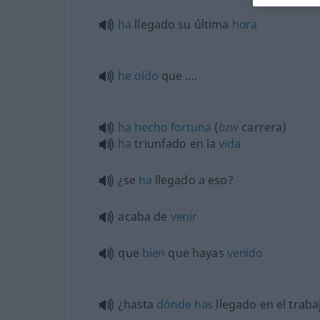
ha
llegado su última
hora
he
oído
que ….
ha
hecho
fortuna
(
bzw
carrera)
ha
triunfado en la
vida
¿se
ha
llegado a eso?
acaba de
venir
que
bien
que hayas
venido
¿hasta
dónde
has
llegado en el traba