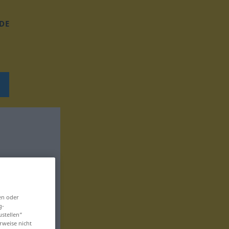
DE
en oder
g-
ustellen“
rweise nicht