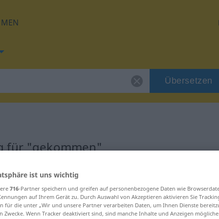
HMEN
Übersetzen
g für "gekommen"
tzung
atsphäre ist uns wichtig
sere
716
-Partner speichern und greifen auf personenbezogene Daten wie Browserdat
Kennungen auf Ihrem Gerät zu. Durch Auswahl von Akzeptieren aktivieren Sie Trackin
ekt
n für die unter „Wir und unsere Partner verarbeiten Daten, um Ihnen Dienste bereitz
n Zwecke. Wenn Tracker deaktiviert sind, sind manche Inhalte und Anzeigen mögliche