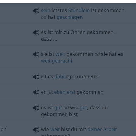
sein
letztes
Stündlein
ist gekommen
od
hat
geschlagen
es ist mir zu Ohren gekommen,
dass …
sie ist
weit
gekommen
od
sie hat es
weit
gebracht
ist es
dahin
gekommen?
er ist
eben
erst
gekommen
es ist
gut
od
wie
gut
, dass du
gekommen bist
jo?
wie
weit
bist du mit
deiner
Arbeit