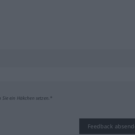
m Sie ein Häkchen setzen.*
Feedback absend