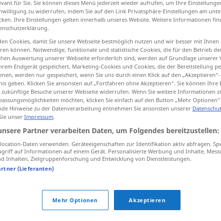
evant für Sie. Sie können dieses Menü jederzeit wieder aufrufen, um Ihre Einstellung
inwilligung zu widerrufen, indem Sie auf den Link Privatsphäre-Einstellungen am unt
cken. Ihre Einstellungen gelten innerhalb unseres Website. Weitere Informationen fin
enschutzerklärung.
en Cookies, damit Sie unsere Webseite bestmöglich nutzen und wir besser mit Ihnen
tippen)
en können. Notwendige, funktionale und statistische Cookies, die für den Betrieb d
ischen Auswertung unserer Webseite erforderlich sind, werden auf Grundlage unserer
hrem Endgerät gespeichert. Marketing-Cookies und Cookies, die der Bereitstellung per
nen, werden nur gespeichert, wenn Sie uns durch einen Klick auf den „Akzeptieren“-
kommen
nis geben. Klicken Sie ansonsten auf „Fortfahren ohne Akzeptieren“. Sie können Ihre 
gekommen → siehe „
“
ür zukünftige Besuche unserer Webseite widerrufen. Wenn Sie weitere Informationen 
assungsmöglichkeiten möchten, klicken Sie einfach auf den Button „Mehr Optionen“
de Hinweise zu der Datenverarbeitung entnehmen Sie ansonsten unserer
Datenschut
en"
 Sie unser
Impressum
.
unsere Partner verarbeiten Daten, um Folgendes bereitzustellen:
ocation-Daten verwenden. Geräteeigenschaften zur Identifikation aktiv abfragen. Sp
so
weit
ist es nun gekommen?
griff auf Informationen auf einem Gerät. Personalisierte Werbung und Inhalte, Mes
 Inhalten, Zielgruppenforschung und Entwicklung von Dienstleistungen.
artner (Lieferanten)
so
weit
ist es mit ihm gekommen
Mehr Optionen
Akzeptieren
ihre letzte
Stunde
ist gekommen
(
od
hat geschlagen)