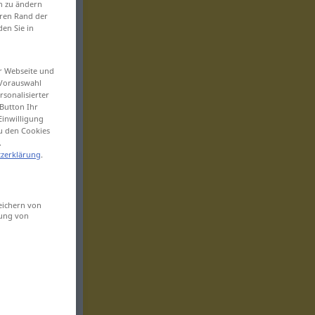
en zu ändern
eren Rand der
den Sie in
er Webseite und
 Vorauswahl
sonalisierter
Button Ihr
Einwilligung
zu den Cookies
.
zerklärung
.
eichern von
sung von