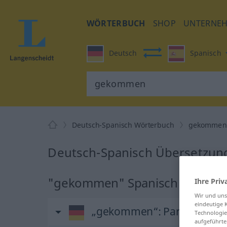
WÖRTERBUCH
SHOP
UNTERNE
Deutsch
Spanisch
Deutsch-Spanisch Wörterbuch
gekommen
Deutsch-Spanisch Übersetzun
"gekommen" Spanisch Überse
Ihre Priv
Wir und un
eindeutige 
„gekommen“
: Partizip Perf
Technologie
aufgeführte