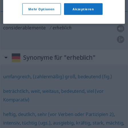
Mehr Optionen
Akzeptieren
considerablemente
erheblich
Synonyme für "erheblich"
umfangreich
,
(zahlenmäßig) groß
,
bedeutend (fig.)
beträchtlich
,
weit
,
weitaus
,
bedeutend
,
viel (vor
Komparativ)
heftig
,
deutlich
,
sehr (vor Verben oder Partizipien 2)
,
intensiv
,
tüchtig (ugs.)
,
ausgiebig
,
kräftig
,
stark
,
mächtig
,