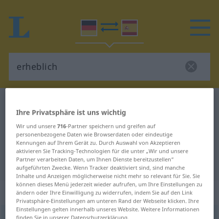
Deutsch-Spanisch Wörterbuch
erheblich
Ihre Privatsphäre ist uns wichtig
Deutsch-Spanisch Übersetzung für
Wir und unsere
716
-Partner speichern und greifen auf
"erheblich"
personenbezogene Daten wie Browserdaten oder eindeutige
Kennungen auf Ihrem Gerät zu. Durch Auswahl von Akzeptieren
aktivieren Sie Tracking-Technologien für die unter „Wir und unsere
Partner verarbeiten Daten, um Ihnen Dienste bereitzustellen“
"erheblich" Spanisch Übersetzung
aufgeführten Zwecke. Wenn Tracker deaktiviert sind, sind manche
Inhalte und Anzeigen möglicherweise nicht mehr so relevant für Sie. Sie
können dieses Menü jederzeit wieder aufrufen, um Ihre Einstellungen zu
„erheblich“
: Adjektiv
ändern oder Ihre Einwilligung zu widerrufen, indem Sie auf den Link
Privatsphäre-Einstellungen am unteren Rand der Webseite klicken. Ihre
Einstellungen gelten innerhalb unseres Website. Weitere Informationen
erheblich
finden Sie in unserer Datenschutzerklärung.
adj