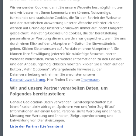
Wir verwenden Cookies, damit Sie unsere Webseite bestmöglich nutzen
Übersicht aller Übersetzungen
und wir besser mit Ihnen kommunizieren können. Notwendige,
funktionale und statistische Cookies, die für den Betrieb der Webseite
(Für mehr Details die Übersetzung anklicken/antippen)
und der statistischen Auswertung unserer Webseite erforderlich sind,
werden auf Grundlage unserer Vorauswahl immer auf Ihrem Endgerät
notable, considerable
gespeichert. Marketing-Cookies und Cookies, die der Bereitstellung
personalisierter Werbung dienen, werden nur gespeichert, wenn Sie uns
durch einen Klick auf den „Akzeptieren“-Button Ihr Einverständnis
geben. Klicken Sie ansonsten auf „Fortfahren ohne Akzeptieren“. Sie
können Ihre Einwilligung jederzeit für zukünftige Besuche unserer
Webseite widerrufen. Wenn Sie weitere Informationen zu den Cookies
notable
,
considerable
erheblich
und den Anpassungsmöglichkeiten möchten, klicken Sie einfach auf den
Button „Mehr Optionen“. Weitergehende Hinweise zu der
Datenverarbeitung entnehmen Sie ansonsten unserer
Datenschutzerklärung
. Hier finden Sie unser
Impressum
.
„erheblich“
: Adverb
Wir und unsere Partner verarbeiten Daten, um
Folgendes bereitzustellen:
erheblich
adv
Genaue Geolocation-Daten verwenden. Geräteeigenschaften zur
Identifikation aktiv abfragen. Speichern von und/oder Zugriff auf
Informationen auf einem Gerät. Personalisierte Werbung und Inhalte,
Übersicht aller Übersetzungen
Messung von Werbung und Inhalten, Zielgruppenforschung und
Entwicklung von Dienstleistungen.
(Für mehr Details die Übersetzung anklicken/antippen)
Liste der Partner (Lieferanten)
considerablemente