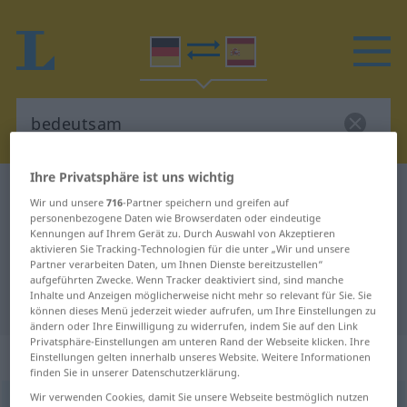
Ihre Privatsphäre ist uns wichtig
Deutsch-Spanisch Wörterbuch
bedeutsam
Wir und unsere
716
-Partner speichern und greifen auf
Deutsch-Spanisch Übersetzung für
personenbezogene Daten wie Browserdaten oder eindeutige
Kennungen auf Ihrem Gerät zu. Durch Auswahl von Akzeptieren
"bedeutsam"
aktivieren Sie Tracking-Technologien für die unter „Wir und unsere
Partner verarbeiten Daten, um Ihnen Dienste bereitzustellen“
aufgeführten Zwecke. Wenn Tracker deaktiviert sind, sind manche
Inhalte und Anzeigen möglicherweise nicht mehr so relevant für Sie. Sie
"bedeutsam" Spanisch Übersetzung
können dieses Menü jederzeit wieder aufrufen, um Ihre Einstellungen zu
ändern oder Ihre Einwilligung zu widerrufen, indem Sie auf den Link
Privatsphäre-Einstellungen am unteren Rand der Webseite klicken. Ihre
„bedeutsam“
: Adjektiv
Einstellungen gelten innerhalb unseres Website. Weitere Informationen
finden Sie in unserer Datenschutzerklärung.
Wir verwenden Cookies, damit Sie unsere Webseite bestmöglich nutzen
bedeutsam
adj