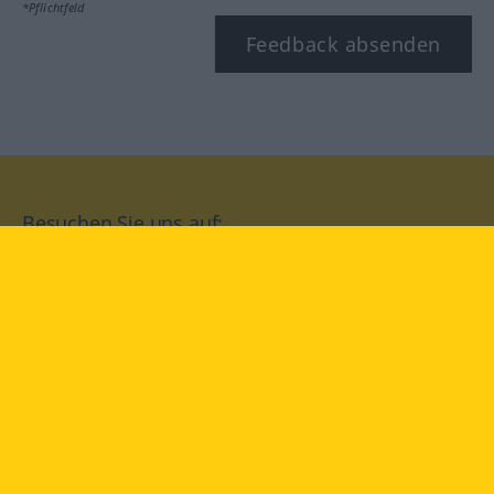
*Pflichtfeld
Feedback absenden
Besuchen Sie uns auf:
facebook
YouTube
Instagram
Langenscheidt
NUTZUNGSBEDINGUNGEN