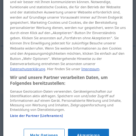
und wir besser mit Ihnen kommunizieren können. Notwendige,
funktionale und statistische Cookies, die für den Betrieb der Webseite
Übersicht aller Übersetzungen
und der statistischen Auswertung unserer Webseite erforderlich sind,
werden auf Grundlage unserer Vorauswahl immer auf Ihrem Endgerät
(Für mehr Details die Übersetzung anklicken/antippen)
gespeichert. Marketing-Cookies und Cookies, die der Bereitstellung
personalisierter Werbung dienen, werden nur gespeichert, wenn Sie uns
significativo
durch einen Klick auf den „Akzeptieren“-Button Ihr Einverständnis
geben. Klicken Sie ansonsten auf „Fortfahren ohne Akzeptieren“. Sie
können Ihre Einwilligung jederzeit für zukünftige Besuche unserer
Webseite widerrufen. Wenn Sie weitere Informationen zu den Cookies
und den Anpassungsmöglichkeiten möchten, klicken Sie einfach auf den
Button „Mehr Optionen“. Weitergehende Hinweise zu der
significativo
bedeutsam
Datenverarbeitung entnehmen Sie ansonsten unserer
Datenschutzerklärung
. Hier finden Sie unser
Impressum
.
Wir und unsere Partner verarbeiten Daten, um
Folgendes bereitzustellen:
Synonyme für "bedeutsam"
Genaue Geolocation-Daten verwenden. Geräteeigenschaften zur
Identifikation aktiv abfragen. Speichern von und/oder Zugriff auf
Informationen auf einem Gerät. Personalisierte Werbung und Inhalte,
Messung von Werbung und Inhalten, Zielgruppenforschung und
tiefsinnig
,
gedankenvoll
,
tief
,
vielsagend
,
bedeutungsvoll
Entwicklung von Dienstleistungen.
Liste der Partner (Lieferanten)
aussagekräftig
,
signifikant
,
prägnant (ugs.)
,
gehaltvoll
(geh.)
,
wesentlich
,
wichtig
,
hauptsächlich
Mehr Optionen
Akzeptieren