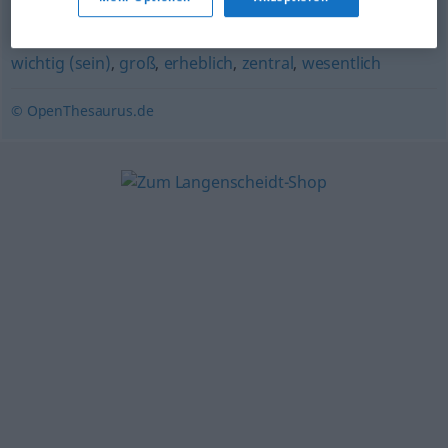
relevant
,
bedeutend
,
zählen
,
entscheidend
,
gewichtig
,
wichtig (sein)
,
groß
,
erheblich
,
zentral
,
wesentlich
© OpenThesaurus.de