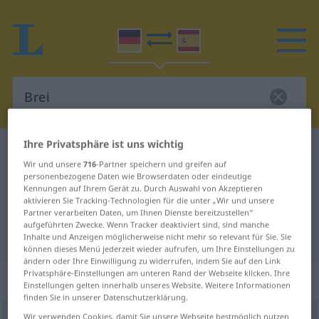
Ihre Privatsphäre ist uns wichtig
Deutsch-Spanisch Wörterbuch
Brei
Wir und unsere
716
-Partner speichern und greifen auf
Deutsch-Spanisch Übersetzung für
personenbezogene Daten wie Browserdaten oder eindeutige
Kennungen auf Ihrem Gerät zu. Durch Auswahl von Akzeptieren
"Brei"
aktivieren Sie Tracking-Technologien für die unter „Wir und unsere
Partner verarbeiten Daten, um Ihnen Dienste bereitzustellen“
aufgeführten Zwecke. Wenn Tracker deaktiviert sind, sind manche
"Brei" Spanisch Übersetzung
Inhalte und Anzeigen möglicherweise nicht mehr so relevant für Sie. Sie
können dieses Menü jederzeit wieder aufrufen, um Ihre Einstellungen zu
ändern oder Ihre Einwilligung zu widerrufen, indem Sie auf den Link
Privatsphäre-Einstellungen am unteren Rand der Webseite klicken. Ihre
„Brei“
: Maskulinum
Einstellungen gelten innerhalb unseres Website. Weitere Informationen
finden Sie in unserer Datenschutzerklärung.
Brei
Wir verwenden Cookies, damit Sie unsere Webseite bestmöglich nutzen
[braɪ]
m
<
Brei(e)s
;
Breie
>