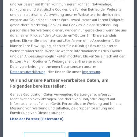
und wir besser mit Ihnen kommunizieren können. Notwendige,
funktionale und statistische Cookies, die für den Betrieb der Webseite
Übersicht aller Übersetzungen
und der statistischen Auswertung unserer Webseite erforderlich sind,
(Für mehr Details die Übersetzung anklicken/antippen)
werden auf Grundlage unserer Vorauswahl immer auf Ihrem Endgerät
gespeichert. Marketing-Cookies und Cookies, die der Bereitstellung
personalisierter Werbung dienen, werden nur gespeichert, wenn Sie uns
papilla, puré
durch einen Klick auf den „Akzeptieren“-Button Ihr Einverständnis
geben. Klicken Sie ansonsten auf „Fortfahren ohne Akzeptieren“. Sie
können Ihre Einwilligung jederzeit für zukünftige Besuche unserer
Webseite widerrufen. Wenn Sie weitere Informationen zu den Cookies
und den Anpassungsmöglichkeiten möchten, klicken Sie einfach auf den
Button „Mehr Optionen“. Weitergehende Hinweise zu der
papilla
f
Brei
aus Grieß, Reis, für Kleinkinder
Datenverarbeitung entnehmen Sie ansonsten unserer
Datenschutzerklärung
. Hier finden Sie unser
Impressum
.
puré
m
Brei
aus Kartoffeln, Erbsen
etc
Wir und unsere Partner verarbeiten Daten, um
Folgendes bereitzustellen:
Genaue Geolocation-Daten verwenden. Geräteeigenschaften zur
Identifikation aktiv abfragen. Speichern von und/oder Zugriff auf
Informationen auf einem Gerät. Personalisierte Werbung und Inhalte,
Beispielsätze für "Brei"
Messung von Werbung und Inhalten, Zielgruppenforschung und
Entwicklung von Dienstleistungen.
Liste der Partner (Lieferanten)
od
wie die
Katze
um den
heißen
Brei
herumgehen
herumreden
andarse
por las ramas
UMG