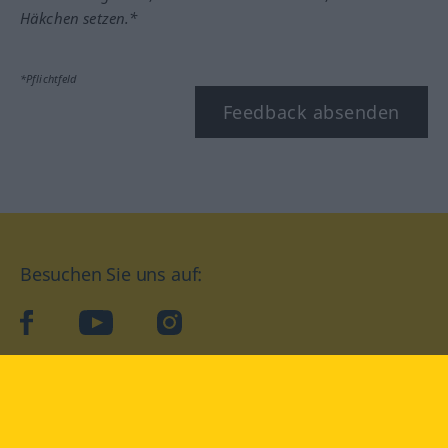
Häkchen setzen.*
*Pflichtfeld
Feedback absenden
Besuchen Sie uns auf:
facebook
YouTube
Instagram
Langenscheidt