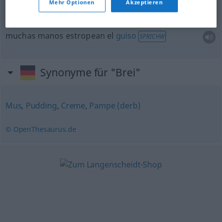
Mehr Optionen
Akzeptieren
viele Köche
verderben
den Brei
muchas manos estropean el
guiso
SPRICHW
Synonyme für "Brei"
Mus
,
Pudding
,
Creme
,
Pampe (derb)
© OpenThesaurus.de