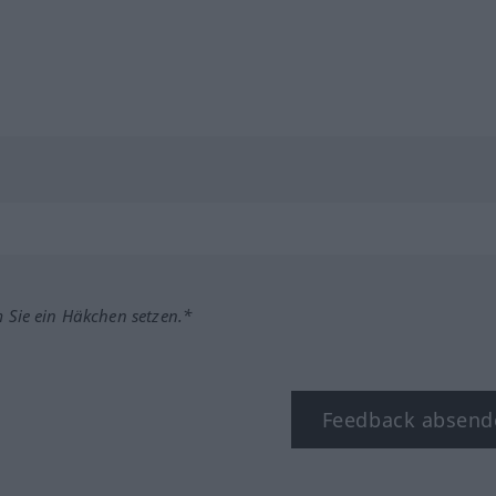
m Sie ein Häkchen setzen.*
Feedback absend