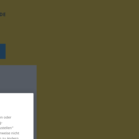
DE
en oder
g-
ustellen“
rweise nicht
en zu ändern