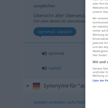
oder Ihre E
ausgleichen
Webseite kli
unserer Dat
Übersicht aller Übersetzungen
Wir verwend
(Für mehr Details die Übersetzung anklicken/an
kommunizier
der statist
immer auf I
vyrovnať, zaplatiť
Werbung die
Einverständ
jederzeit f
und den Anp
Weitergehen
vyrovnať
Hier finden
Wir und 
zaplatiť
Genaue Geol
und/oder Zu
Werbung und
Liste der P
Synonyme für "ausgleiche
(wieder) einholen
,
aufschließen