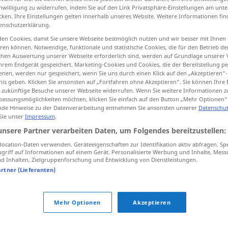
inwilligung zu widerrufen, indem Sie auf den Link Privatsphäre-Einstellungen am unt
cken. Ihre Einstellungen gelten innerhalb unseres Website. Weitere Informationen fin
enschutzerklärung.
en Cookies, damit Sie unsere Webseite bestmöglich nutzen und wir besser mit Ihnen
tippen)
en können. Notwendige, funktionale und statistische Cookies, die für den Betrieb d
ischen Auswertung unserer Webseite erforderlich sind, werden auf Grundlage unserer
hrem Endgerät gespeichert. Marketing-Cookies und Cookies, die der Bereitstellung per
nen, werden nur gespeichert, wenn Sie uns durch einen Klick auf den „Akzeptieren“-
nis geben. Klicken Sie ansonsten auf „Fortfahren ohne Akzeptieren“. Sie können Ihre 
ür zukünftige Besuche unserer Webseite widerrufen. Wenn Sie weitere Informationen 
assungsmöglichkeiten möchten, klicken Sie einfach auf den Button „Mehr Optionen“
de Hinweise zu der Datenverarbeitung entnehmen Sie ansonsten unserer
Datenschut
ausgleichen
 Sie unser
Impressum
.
unsere Partner verarbeiten Daten, um Folgendes bereitzustellen:
ausgleichen
ocation-Daten verwenden. Geräteeigenschaften zur Identifikation aktiv abfragen. Sp
griff auf Informationen auf einem Gerät. Personalisierte Werbung und Inhalte, Mes
 Inhalten, Zielgruppenforschung und Entwicklung von Dienstleistungen.
artner (Lieferanten)
n"
Mehr Optionen
Akzeptieren