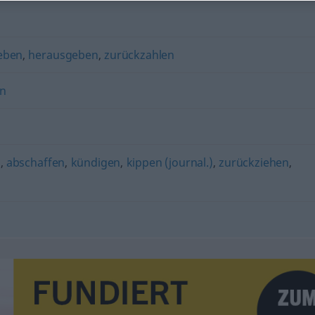
eben
,
herausgeben
,
zurückzahlen
n
n
,
abschaffen
,
kündigen
,
kippen (journal.)
,
zurückziehen
,