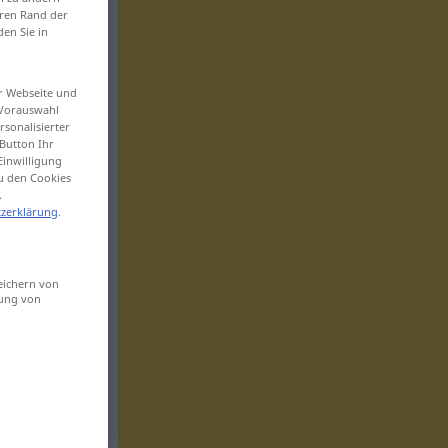
eren Rand der
den Sie in
er Webseite und
 Vorauswahl
sonalisierter
Button Ihr
Einwilligung
zu den Cookies
.
zerklärung
.
eichern von
sung von