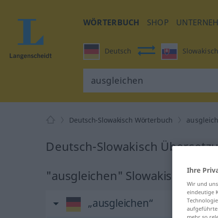
WÖRTERBUCH
SHOP
UNTERNE
Deutsch
Slowakisc
Deutsch-Slowakisch Wörterbuch
ausgleic
Deutsch-Slowakisch Übersetzu
Ihre Priv
"ausgleichen" Slowakisch Über
Wir und un
eindeutige 
„ausgleichen“
Technologie
aufgeführte
mehr so rel