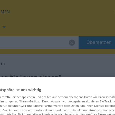
HMEN
h
Übersetzen
hen
ng für "ausgleichen"
atsphäre ist uns wichtig
setzung
sere
716
-Partner speichern und greifen auf personenbezogene Daten wie Browserdat
Kennungen auf Ihrem Gerät zu. Durch Auswahl von Akzeptieren aktivieren Sie Trackin
n für die unter „Wir und unsere Partner verarbeiten Daten, um Ihnen Dienste bereitz
n Zwecke. Wenn Tracker deaktiviert sind, sind manche Inhalte und Anzeigen mögliche
evant für Sie. Sie können dieses Menü jederzeit wieder aufrufen, um Ihre Einstellung