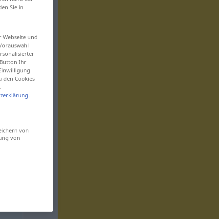
den Sie in
er Webseite und
 Vorauswahl
sonalisierter
Button Ihr
Einwilligung
zu den Cookies
.
zerklärung
.
eichern von
sung von