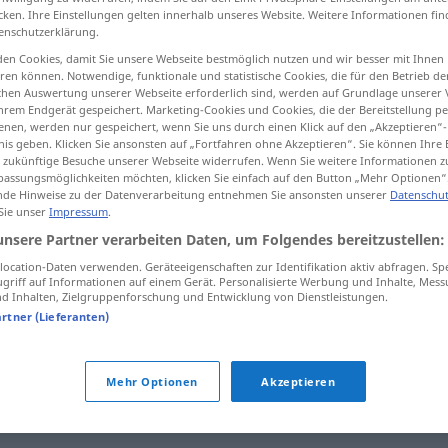
cken. Ihre Einstellungen gelten innerhalb unseres Website. Weitere Informationen fin
enschutzerklärung.
en Cookies, damit Sie unsere Webseite bestmöglich nutzen und wir besser mit Ihnen
en können. Notwendige, funktionale und statistische Cookies, die für den Betrieb d
tippen)
ischen Auswertung unserer Webseite erforderlich sind, werden auf Grundlage unserer
hrem Endgerät gespeichert. Marketing-Cookies und Cookies, die der Bereitstellung per
nen, werden nur gespeichert, wenn Sie uns durch einen Klick auf den „Akzeptieren“-
nis geben. Klicken Sie ansonsten auf „Fortfahren ohne Akzeptieren“. Sie können Ihre 
ür zukünftige Besuche unserer Webseite widerrufen. Wenn Sie weitere Informationen 
assungsmöglichkeiten möchten, klicken Sie einfach auf den Button „Mehr Optionen“
de Hinweise zu der Datenverarbeitung entnehmen Sie ansonsten unserer
Datenschut
 Sie unser
Impressum
.
begleichen
unsere Partner verarbeiten Daten, um Folgendes bereitzustellen:
ocation-Daten verwenden. Geräteeigenschaften zur Identifikation aktiv abfragen. Sp
griff auf Informationen auf einem Gerät. Personalisierte Werbung und Inhalte, Mes
"
 Inhalten, Zielgruppenforschung und Entwicklung von Dienstleistungen.
artner (Lieferanten)
Mehr Optionen
Akzeptieren
chten
,
bezahlen (Hauptform)
,
aufkommen (für)
,
(Schaden)