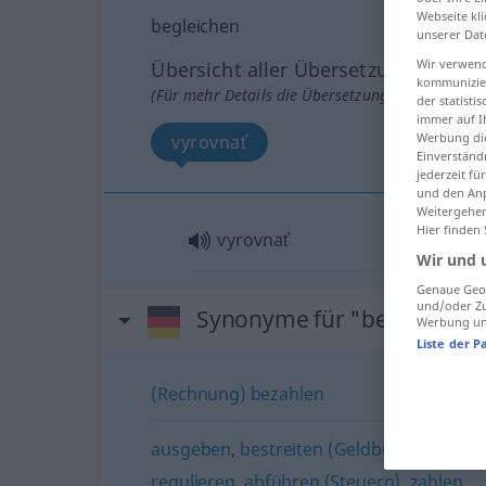
Webseite kli
begleichen
unserer Dat
Wir verwend
Übersicht aller Übersetzungen
kommunizier
(Für mehr Details die Übersetzung anklicken/an
der statist
immer auf I
Werbung die
vyrovnať
Einverständ
jederzeit f
und den Anp
Weitergehen
Hier finden
vyrovnať
Wir und 
Genaue Geol
und/oder Zu
Synonyme für "begleichen
Werbung und
Liste der P
(Rechnung) bezahlen
ausgeben
,
bestreiten (Geldbetrag)
,
entri
regulieren
,
abführen (Steuern)
,
zahlen