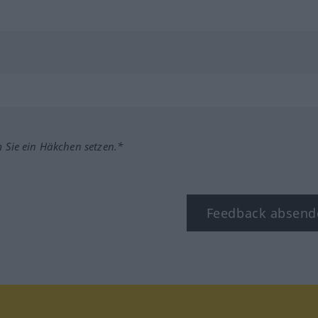
m Sie ein Häkchen setzen.*
Feedback absend