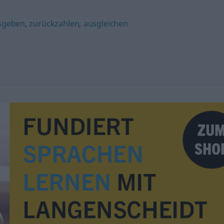
sgeben
,
zurückzahlen
,
ausgleichen