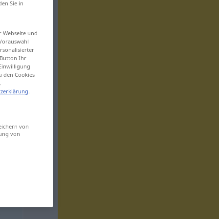
den Sie in
er Webseite und
 Vorauswahl
sonalisierter
Button Ihr
Einwilligung
zu den Cookies
.
zerklärung
.
eichern von
sung von