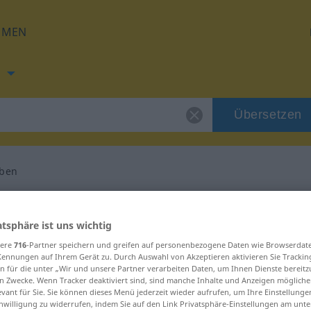
HMEN
h
Übersetzen
eben
ng für "zurückgeben"
atsphäre ist uns wichtig
rsetzung
sere
716
-Partner speichern und greifen auf personenbezogene Daten wie Browserdat
Kennungen auf Ihrem Gerät zu. Durch Auswahl von Akzeptieren aktivieren Sie Trackin
n für die unter „Wir und unsere Partner verarbeiten Daten, um Ihnen Dienste bereitz
n Zwecke. Wenn Tracker deaktiviert sind, sind manche Inhalte und Anzeigen mögliche
evant für Sie. Sie können dieses Menü jederzeit wieder aufrufen, um Ihre Einstellung
inwilligung zu widerrufen, indem Sie auf den Link Privatsphäre-Einstellungen am unt