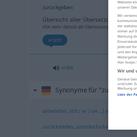
Webseite kli
zurückgeben
unserer Dat
Wir verwend
Übersicht aller Übersetzungen
kommunizier
der statist
(Für mehr Details die Übersetzung anklicken/an
immer auf I
Werbung die
vrátiť
Einverständ
jederzeit f
und den Anp
Weitergehen
Hier finden
vrátiť
Wir und 
Genaue Geol
und/oder Zu
Synonyme für "zurückgeb
Werbung und
Liste der P
antworten
,
(ich / er / sie ...) so (ugs.)
zurückstellen
,
zurückschicken
,
wiederge