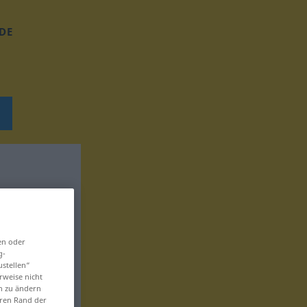
DE
en oder
g-
ustellen“
rweise nicht
en zu ändern
eren Rand der