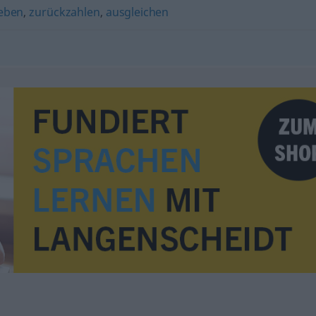
eben
,
zurückzahlen
,
ausgleichen