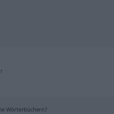
h?
ine Wörterbüchern?