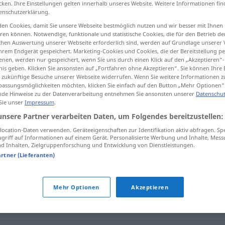
cken. Ihre Einstellungen gelten innerhalb unseres Website. Weitere Informationen fin
enschutzerklärung.
en Cookies, damit Sie unsere Webseite bestmöglich nutzen und wir besser mit Ihnen
en können. Notwendige, funktionale und statistische Cookies, die für den Betrieb d
ischen Auswertung unserer Webseite erforderlich sind, werden auf Grundlage unserer
tippen)
hrem Endgerät gespeichert. Marketing-Cookies und Cookies, die der Bereitstellung per
nen, werden nur gespeichert, wenn Sie uns durch einen Klick auf den „Akzeptieren“-
nis geben. Klicken Sie ansonsten auf „Fortfahren ohne Akzeptieren“. Sie können Ihre 
ür zukünftige Besuche unserer Webseite widerrufen. Wenn Sie weitere Informationen 
assungsmöglichkeiten möchten, klicken Sie einfach auf den Button „Mehr Optionen“
de Hinweise zu der Datenverarbeitung entnehmen Sie ansonsten unserer
Datenschut
 Sie unser
Impressum
.
zurückgeben
unsere Partner verarbeiten Daten, um Folgendes bereitzustellen:
ocation-Daten verwenden. Geräteeigenschaften zur Identifikation aktiv abfragen. Sp
griff auf Informationen auf einem Gerät. Personalisierte Werbung und Inhalte, Mes
en"
 Inhalten, Zielgruppenforschung und Entwicklung von Dienstleistungen.
artner (Lieferanten)
Mehr Optionen
Akzeptieren
ben