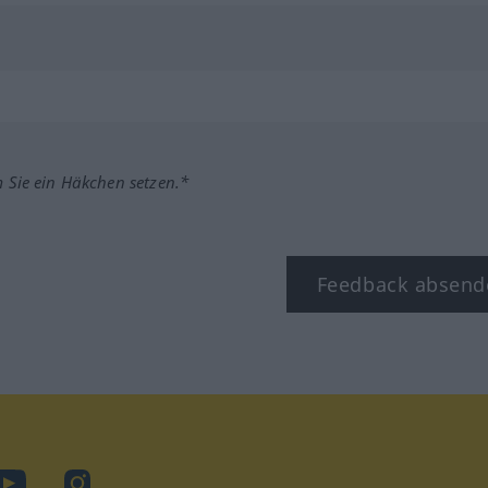
m Sie ein Häkchen setzen.*
Feedback absend
ook
YouTube
Instagram