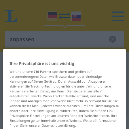
Deutsch-Slowakisch Wörterbuch
anpassen
Ihre Privatsphäre ist uns wichtig
Deutsch-Slowakisch Übersetzung
Wir und unsere
716
-Partner speichern und greifen auf
personenbezogene Daten wie Browserdaten oder eindeutige
für "anpassen"
Kennungen auf Ihrem Gerät zu. Durch Auswahl von Akzeptieren
aktivieren Sie Tracking-Technologien für die unter „Wir und unsere
Partner verarbeiten Daten, um Ihnen Dienste bereitzustellen“
"anpassen" Slowakisch
aufgeführten Zwecke. Wenn Tracker deaktiviert sind, sind manche
Inhalte und Anzeigen möglicherweise nicht mehr so relevant für Sie. Sie
Übersetzung
können dieses Menü jederzeit wieder aufrufen, um Ihre Einstellungen zu
ändern oder Ihre Einwilligung zu widerrufen, indem Sie auf den Link
Privatsphäre-Einstellungen am unteren Rand der Webseite klicken. Ihre
Einstellungen gelten innerhalb unseres Website. Weitere Informationen
„anpassen“
finden Sie in unserer Datenschutzerklärung.