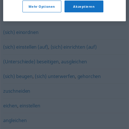
(sich) gewöhnen
,
(sich) einleben
Mehr Optionen
Akzeptieren
einsetzen
(sich) einordnen
(sich) einstellen (auf)
,
(sich) einrichten (auf)
(Unterschiede) beseitigen
,
ausgleichen
(sich) beugen
,
(sich) unterwerfen
,
gehorchen
zuschneiden
eichen
,
einstellen
angleichen