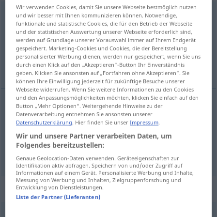
Wir verwenden Cookies, damit Sie unsere Webseite bestmöglich nutzen
anpassen
und wir besser mit Ihnen kommunizieren können. Notwendige,
funktionale und statistische Cookies, die für den Betrieb der Webseite
und der statistischen Auswertung unserer Webseite erforderlich sind,
Übersicht aller Übersetzungen
werden auf Grundlage unserer Vorauswahl immer auf Ihrem Endgerät
(Für mehr Details die Übersetzung anklicken/antippen)
gespeichert. Marketing-Cookies und Cookies, die der Bereitstellung
personalisierter Werbung dienen, werden nur gespeichert, wenn Sie uns
durch einen Klick auf den „Akzeptieren“-Button Ihr Einverständnis
prispôsobiť, upraviť, odmerať
geben. Klicken Sie ansonsten auf „Fortfahren ohne Akzeptieren“. Sie
können Ihre Einwilligung jederzeit für zukünftige Besuche unserer
Webseite widerrufen. Wenn Sie weitere Informationen zu den Cookies
und den Anpassungsmöglichkeiten möchten, klicken Sie einfach auf den
Button „Mehr Optionen“. Weitergehende Hinweise zu der
Datenverarbeitung entnehmen Sie ansonsten unserer
prispôsobiť
,
upraviť
anpassen
Datenschutzerklärung
. Hier finden Sie unser
Impressum
.
Wir und unsere Partner verarbeiten Daten, um
odmerať
anpassen
Kleidung
Folgendes bereitzustellen:
Genaue Geolocation-Daten verwenden. Geräteeigenschaften zur
Identifikation aktiv abfragen. Speichern von und/oder Zugriff auf
Informationen auf einem Gerät. Personalisierte Werbung und Inhalte,
Messung von Werbung und Inhalten, Zielgruppenforschung und
Synonyme für "anpassen"
Entwicklung von Dienstleistungen.
Liste der Partner (Lieferanten)