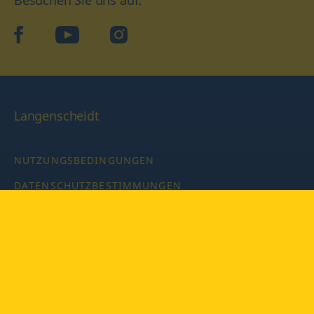
Besuchen Sie uns auf:
facebook
YouTube
Instagram
Langenscheidt
NUTZUNGSBEDINGUNGEN
DATENSCHUTZBESTIMMUNGEN
IMPRESSUM
PRIVATSPHÄRE-EINSTELLUNGEN
LATEINWÖRTERBUCH MIT CODE
Copyright © 2026 PONS Langenscheidt GmbH, Alle Rechte