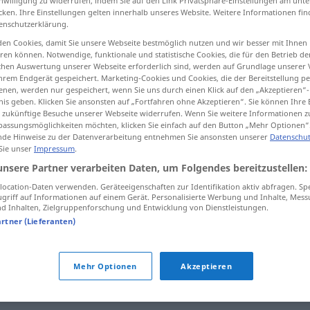
inwilligung zu widerrufen, indem Sie auf den Link Privatsphäre-Einstellungen am unt
cken. Ihre Einstellungen gelten innerhalb unseres Website. Weitere Informationen fin
enschutzerklärung.
en Cookies, damit Sie unsere Webseite bestmöglich nutzen und wir besser mit Ihnen
en können. Notwendige, funktionale und statistische Cookies, die für den Betrieb d
tippen)
ischen Auswertung unserer Webseite erforderlich sind, werden auf Grundlage unserer
hrem Endgerät gespeichert. Marketing-Cookies und Cookies, die der Bereitstellung per
nen, werden nur gespeichert, wenn Sie uns durch einen Klick auf den „Akzeptieren“-
nis geben. Klicken Sie ansonsten auf „Fortfahren ohne Akzeptieren“. Sie können Ihre 
ür zukünftige Besuche unserer Webseite widerrufen. Wenn Sie weitere Informationen 
assungsmöglichkeiten möchten, klicken Sie einfach auf den Button „Mehr Optionen“
de Hinweise zu der Datenverarbeitung entnehmen Sie ansonsten unserer
Datenschut
 Sie unser
Impressum
.
Botschaft
unsere Partner verarbeiten Daten, um Folgendes bereitzustellen:
ocation-Daten verwenden. Geräteeigenschaften zur Identifikation aktiv abfragen. Sp
Botschaft
Nachricht
griff auf Informationen auf einem Gerät. Personalisierte Werbung und Inhalte, Mes
 Inhalten, Zielgruppenforschung und Entwicklung von Dienstleistungen.
artner (Lieferanten)
Mehr Optionen
Akzeptieren