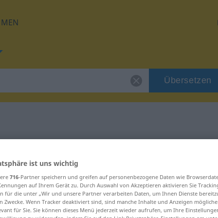
HMEN
Übersetzen
 für "Botschaft"
atsphäre ist uns wichtig
ung
sere
716
-Partner speichern und greifen auf personenbezogene Daten wie Browserdat
Kennungen auf Ihrem Gerät zu. Durch Auswahl von Akzeptieren aktivieren Sie Trackin
n für die unter „Wir und unsere Partner verarbeiten Daten, um Ihnen Dienste bereitz
in
n Zwecke. Wenn Tracker deaktiviert sind, sind manche Inhalte und Anzeigen mögliche
evant für Sie. Sie können dieses Menü jederzeit wieder aufrufen, um Ihre Einstellung