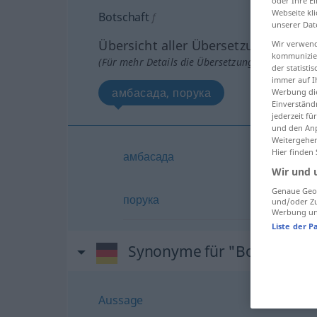
oder Ihre E
Webseite kli
Botschaft
f
unserer Dat
Übersicht aller Übersetzungen
Wir verwend
kommunizier
(Für mehr Details die Übersetzung anklicken/an
der statist
immer auf I
амбасада, порука
Werbung die
Einverständ
jederzeit f
und den Anp
Weitergehen
Hier finden
амбасада
Wir und 
Genaue Geol
порука
und/oder Zu
Werbung und
Liste der P
Synonyme für "Botschaft"
Aussage