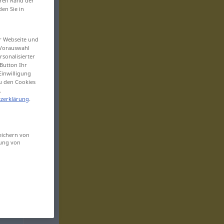
eren Rand der
den Sie in
er Webseite und
 Vorauswahl
sonalisierter
Button Ihr
Einwilligung
zu den Cookies
.
zerklärung
.
eichern von
sung von