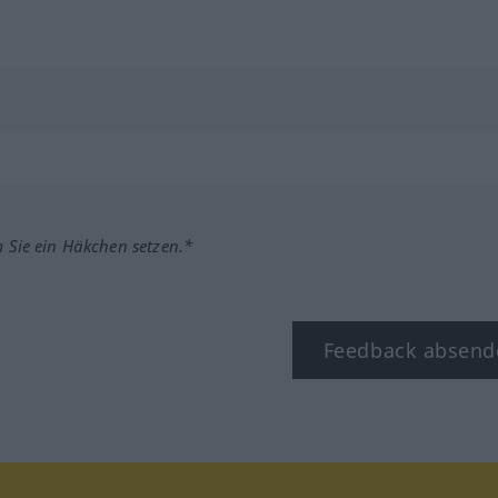
m Sie ein Häkchen setzen.*
Feedback absend