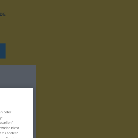
DE
en oder
g-
ustellen“
rweise nicht
en zu ändern