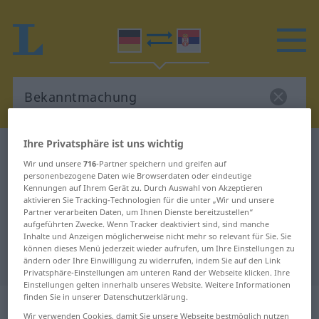
Ihre Privatsphäre ist uns wichtig
Deutsch-Serbisch Wörterbuch
Bekanntmachung
Wir und unsere
716
-Partner speichern und greifen auf
Deutsch-Serbisch Übersetzung für
personenbezogene Daten wie Browserdaten oder eindeutige
Kennungen auf Ihrem Gerät zu. Durch Auswahl von Akzeptieren
"Bekanntmachung"
aktivieren Sie Tracking-Technologien für die unter „Wir und unsere
Partner verarbeiten Daten, um Ihnen Dienste bereitzustellen“
aufgeführten Zwecke. Wenn Tracker deaktiviert sind, sind manche
"Bekanntmachung" Serbisch
Inhalte und Anzeigen möglicherweise nicht mehr so relevant für Sie. Sie
können dieses Menü jederzeit wieder aufrufen, um Ihre Einstellungen zu
Übersetzung
ändern oder Ihre Einwilligung zu widerrufen, indem Sie auf den Link
Privatsphäre-Einstellungen am unteren Rand der Webseite klicken. Ihre
Einstellungen gelten innerhalb unseres Website. Weitere Informationen
finden Sie in unserer Datenschutzerklärung.
„Bekanntmachung“
: weiblich,
Wir verwenden Cookies, damit Sie unsere Webseite bestmöglich nutzen