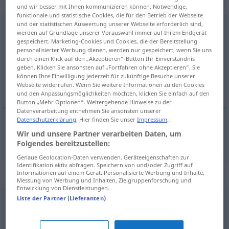
feminin
und wir besser mit Ihnen kommunizieren können. Notwendige,
funktionale und statistische Cookies, die für den Betrieb der Webseite
und der statistischen Auswertung unserer Webseite erforderlich sind,
Bekanntmachung
f
werden auf Grundlage unserer Vorauswahl immer auf Ihrem Endgerät
gespeichert. Marketing-Cookies und Cookies, die der Bereitstellung
Übersicht aller Übersetzungen
personalisierter Werbung dienen, werden nur gespeichert, wenn Sie uns
durch einen Klick auf den „Akzeptieren“-Button Ihr Einverständnis
(Für mehr Details die Übersetzung anklicken/antippen)
geben. Klicken Sie ansonsten auf „Fortfahren ohne Akzeptieren“. Sie
können Ihre Einwilligung jederzeit für zukünftige Besuche unserer
оглашавање
Webseite widerrufen. Wenn Sie weitere Informationen zu den Cookies
und den Anpassungsmöglichkeiten möchten, klicken Sie einfach auf den
Button „Mehr Optionen“. Weitergehende Hinweise zu der
Datenverarbeitung entnehmen Sie ansonsten unserer
Datenschutzerklärung
. Hier finden Sie unser
Impressum
.
Wir und unsere Partner verarbeiten Daten, um
оглашавање
Bekanntmachung
Anschlag
Folgendes bereitzustellen:
Genaue Geolocation-Daten verwenden. Geräteeigenschaften zur
Identifikation aktiv abfragen. Speichern von und/oder Zugriff auf
Synonyme für "Bekanntmachung"
Informationen auf einem Gerät. Personalisierte Werbung und Inhalte,
Messung von Werbung und Inhalten, Zielgruppenforschung und
Entwicklung von Dienstleistungen.
Liste der Partner (Lieferanten)
Anschlag
,
Aushang