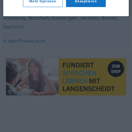
Mehr Optionen
Akzeptieren
Mitteilung
Mitteilung
,
Botschaft
,
Kunde (geh., veraltet)
,
Bericht
,
Nachricht
© OpenThesaurus.de