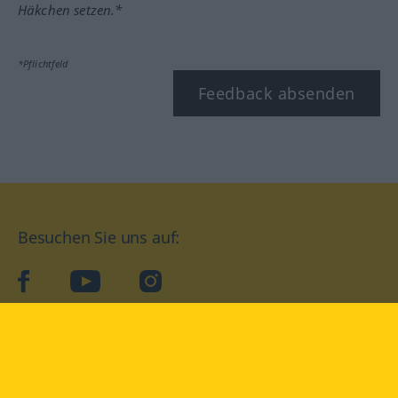
Häkchen setzen.*
*Pflichtfeld
Feedback absenden
Besuchen Sie uns auf:
facebook
YouTube
Instagram
Langenscheidt