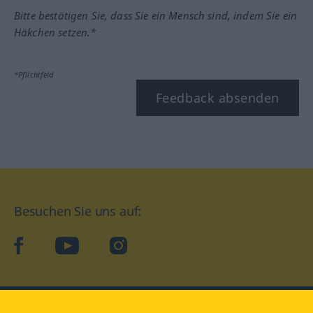
Bitte bestätigen Sie, dass Sie ein Mensch sind, indem Sie ein
Häkchen setzen.*
*Pflichtfeld
Feedback absenden
Besuchen Sie uns auf:
facebook
YouTube
Instagram