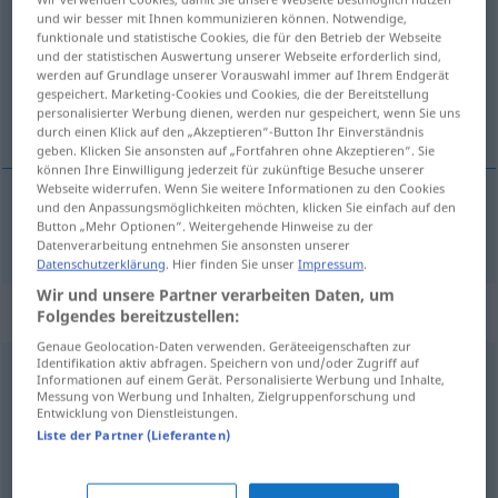
und wir besser mit Ihnen kommunizieren können. Notwendige,
funktionale und statistische Cookies, die für den Betrieb der Webseite
Übersicht aller Übersetzungen
und der statistischen Auswertung unserer Webseite erforderlich sind,
(Für mehr Details die Übersetzung anklicken/antippen)
werden auf Grundlage unserer Vorauswahl immer auf Ihrem Endgerät
gespeichert. Marketing-Cookies und Cookies, die der Bereitstellung
personalisierter Werbung dienen, werden nur gespeichert, wenn Sie uns
извештај
durch einen Klick auf den „Akzeptieren“-Button Ihr Einverständnis
geben. Klicken Sie ansonsten auf „Fortfahren ohne Akzeptieren“. Sie
können Ihre Einwilligung jederzeit für zukünftige Besuche unserer
Webseite widerrufen. Wenn Sie weitere Informationen zu den Cookies
und den Anpassungsmöglichkeiten möchten, klicken Sie einfach auf den
Button „Mehr Optionen“. Weitergehende Hinweise zu der
извештај
Bericht
Datenverarbeitung entnehmen Sie ansonsten unserer
Datenschutzerklärung
. Hier finden Sie unser
Impressum
.
Wir und unsere Partner verarbeiten Daten, um
Synonyme für "Bericht"
Folgendes bereitzustellen:
Genaue Geolocation-Daten verwenden. Geräteeigenschaften zur
Identifikation aktiv abfragen. Speichern von und/oder Zugriff auf
Informationen auf einem Gerät. Personalisierte Werbung und Inhalte,
Reportage
Messung von Werbung und Inhalten, Zielgruppenforschung und
Entwicklung von Dienstleistungen.
Liste der Partner (Lieferanten)
Abhandlung
,
Artikel
,
Veröffentlichung
,
Aufsatz