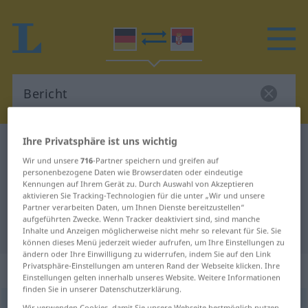
Ihre Privatsphäre ist uns wichtig
Deutsch-Serbisch Wörterbuch
Bericht
Wir und unsere
716
-Partner speichern und greifen auf
Deutsch-Serbisch Übersetzung für
personenbezogene Daten wie Browserdaten oder eindeutige
Kennungen auf Ihrem Gerät zu. Durch Auswahl von Akzeptieren
"Bericht"
aktivieren Sie Tracking-Technologien für die unter „Wir und unsere
Partner verarbeiten Daten, um Ihnen Dienste bereitzustellen“
aufgeführten Zwecke. Wenn Tracker deaktiviert sind, sind manche
"Bericht" Serbisch Übersetzung
Inhalte und Anzeigen möglicherweise nicht mehr so relevant für Sie. Sie
können dieses Menü jederzeit wieder aufrufen, um Ihre Einstellungen zu
ändern oder Ihre Einwilligung zu widerrufen, indem Sie auf den Link
Privatsphäre-Einstellungen am unteren Rand der Webseite klicken. Ihre
„Bericht“
: männlich, maskulin
Einstellungen gelten innerhalb unseres Website. Weitere Informationen
finden Sie in unserer Datenschutzerklärung.
Bericht
m
Wir verwenden Cookies, damit Sie unsere Webseite bestmöglich nutzen