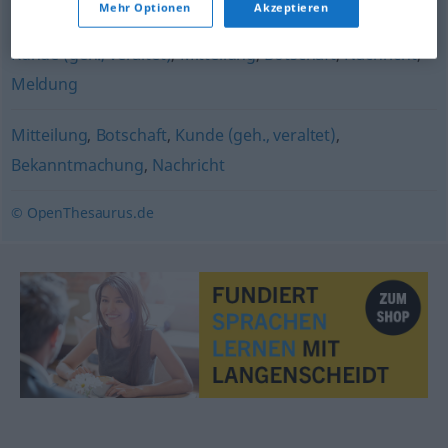
Ausführung
Mehr Optionen
Akzeptieren
Kunde (geh., veraltet)
,
Mitteilung
,
Botschaft
,
Nachricht
,
Meldung
Mitteilung
,
Botschaft
,
Kunde (geh., veraltet)
,
Bekanntmachung
,
Nachricht
© OpenThesaurus.de