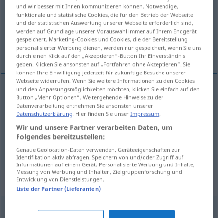
und wir besser mit Ihnen kommunizieren können. Notwendige,
funktionale und statistische Cookies, die für den Betrieb der Webseite
Übersicht aller Übersetzungen
und der statistischen Auswertung unserer Webseite erforderlich sind,
(Für mehr Details die Übersetzung anklicken/antippen)
werden auf Grundlage unserer Vorauswahl immer auf Ihrem Endgerät
gespeichert. Marketing-Cookies und Cookies, die der Bereitstellung
personalisierter Werbung dienen, werden nur gespeichert, wenn Sie uns
саопштење, пријава, вест
durch einen Klick auf den „Akzeptieren“-Button Ihr Einverständnis
geben. Klicken Sie ansonsten auf „Fortfahren ohne Akzeptieren“. Sie
können Ihre Einwilligung jederzeit für zukünftige Besuche unserer
Webseite widerrufen. Wenn Sie weitere Informationen zu den Cookies
und den Anpassungsmöglichkeiten möchten, klicken Sie einfach auf den
Button „Mehr Optionen“. Weitergehende Hinweise zu der
саопштење
Meldung
Datenverarbeitung entnehmen Sie ansonsten unserer
Datenschutzerklärung
. Hier finden Sie unser
Impressum
.
пријава
Meldung
Wir und unsere Partner verarbeiten Daten, um
Folgendes bereitzustellen:
вест
Meldung
Nachricht
Genaue Geolocation-Daten verwenden. Geräteeigenschaften zur
Identifikation aktiv abfragen. Speichern von und/oder Zugriff auf
Informationen auf einem Gerät. Personalisierte Werbung und Inhalte,
Messung von Werbung und Inhalten, Zielgruppenforschung und
Entwicklung von Dienstleistungen.
Synonyme für "Meldung"
Liste der Partner (Lieferanten)
Mitteilung
,
Stellungnahme
,
Notiz
,
Nachricht
,