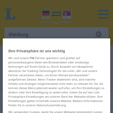
Ihre Privatsphäre ist uns wichtig
Deutsch-Serbisch Wörterbuch
Meldung
Wir und unsere
716
-Partner speichern und greifen auf
Deutsch-Serbisch Übersetzung für
personenbezogene Daten wie Browserdaten oder eindeutige
Kennungen auf Ihrem Gerät zu. Durch Auswahl von Akzeptieren
"Meldung"
aktivieren Sie Tracking-Technologien für die unter „Wir und unsere
Partner verarbeiten Daten, um Ihnen Dienste bereitzustellen“
aufgeführten Zwecke. Wenn Tracker deaktiviert sind, sind manche
"Meldung" Serbisch Übersetzung
Inhalte und Anzeigen möglicherweise nicht mehr so relevant für Sie. Sie
können dieses Menü jederzeit wieder aufrufen, um Ihre Einstellungen zu
ändern oder Ihre Einwilligung zu widerrufen, indem Sie auf den Link
Privatsphäre-Einstellungen am unteren Rand der Webseite klicken. Ihre
„Meldung“
: weiblich, feminin
Einstellungen gelten innerhalb unseres Website. Weitere Informationen
finden Sie in unserer Datenschutzerklärung.
Meldung
Wir verwenden Cookies, damit Sie unsere Webseite bestmöglich nutzen
f