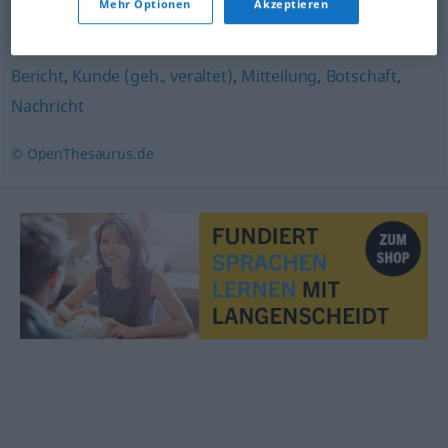
Mehr Optionen
Akzeptieren
Benachrichtigung
Bericht
,
Kunde (geh., veraltet)
,
Mitteilung
,
Botschaft
,
Nachricht
© OpenThesaurus.de