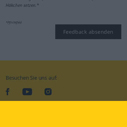
Häkchen setzen.*
*Pflichtfeld
Feedback absenden
Besuchen Sie uns auf:
facebook
YouTube
Instagram
Langenscheidt