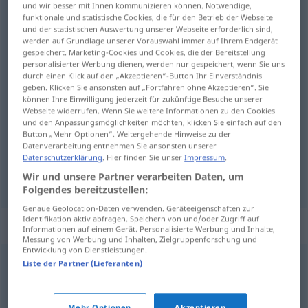
und wir besser mit Ihnen kommunizieren können. Notwendige,
funktionale und statistische Cookies, die für den Betrieb der Webseite
Übersicht aller Übersetzungen
und der statistischen Auswertung unserer Webseite erforderlich sind,
werden auf Grundlage unserer Vorauswahl immer auf Ihrem Endgerät
(Für mehr Details die Übersetzung anklicken/antippen)
gespeichert. Marketing-Cookies und Cookies, die der Bereitstellung
personalisierter Werbung dienen, werden nur gespeichert, wenn Sie uns
raseri, fortkörning
durch einen Klick auf den „Akzeptieren“-Button Ihr Einverständnis
geben. Klicken Sie ansonsten auf „Fortfahren ohne Akzeptieren“. Sie
können Ihre Einwilligung jederzeit für zukünftige Besuche unserer
Webseite widerrufen. Wenn Sie weitere Informationen zu den Cookies
und den Anpassungsmöglichkeiten möchten, klicken Sie einfach auf den
Button „Mehr Optionen“. Weitergehende Hinweise zu der
raseri
n
Raserei
Datenverarbeitung entnehmen Sie ansonsten unserer
Datenschutzerklärung
. Hier finden Sie unser
Impressum
.
fortkörning
Raserei
Fahren
Wir und unsere Partner verarbeiten Daten, um
Folgendes bereitzustellen:
Genaue Geolocation-Daten verwenden. Geräteeigenschaften zur
Identifikation aktiv abfragen. Speichern von und/oder Zugriff auf
Synonyme für "Raserei"
Informationen auf einem Gerät. Personalisierte Werbung und Inhalte,
Messung von Werbung und Inhalten, Zielgruppenforschung und
Entwicklung von Dienstleistungen.
Liste der Partner (Lieferanten)
Rage
,
Aufregung
,
Stinkwut
,
Jähzorn
,
Gereiztheit
,
Zorn
,
Feindseligkeit
,
Ärger
,
Empörung
,
Wutanfall
,
Entrüstung
,
Mehr Optionen
Akzeptieren