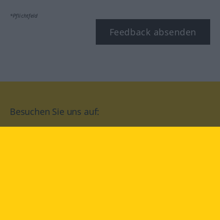
*Pflichtfeld
Feedback absenden
Besuchen Sie uns auf:
facebook
YouTube
Instagram
Langenscheidt