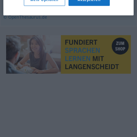
Wut
© OpenThesaurus.de