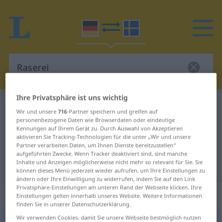
Ihre Privatsphäre ist uns wichtig
Deutsch-Schwedisch Wörterbuch
Raserei
Wir und unsere
716
-Partner speichern und greifen auf
Deutsch-Schwedisch Übersetzung
personenbezogene Daten wie Browserdaten oder eindeutige
Kennungen auf Ihrem Gerät zu. Durch Auswahl von Akzeptieren
für "Raserei"
aktivieren Sie Tracking-Technologien für die unter „Wir und unsere
Partner verarbeiten Daten, um Ihnen Dienste bereitzustellen“
aufgeführten Zwecke. Wenn Tracker deaktiviert sind, sind manche
Inhalte und Anzeigen möglicherweise nicht mehr so relevant für Sie. Sie
"Raserei" Schwedisch Übersetzung
können dieses Menü jederzeit wieder aufrufen, um Ihre Einstellungen zu
ändern oder Ihre Einwilligung zu widerrufen, indem Sie auf den Link
Privatsphäre-Einstellungen am unteren Rand der Webseite klicken. Ihre
„Raserei“
: Femininum, weiblich
Einstellungen gelten innerhalb unseres Website. Weitere Informationen
finden Sie in unserer Datenschutzerklärung.
Wir verwenden Cookies, damit Sie unsere Webseite bestmöglich nutzen
Raserei
f