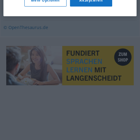
Mehr Optionen
Akzeptieren
Rage
,
Aufregung
,
Stinkwut
,
Raserei
,
Jähzorn
,
Gereiztheit
,
Zorn
,
Ärger
,
Empörung
,
Wutanfall
,
Entrüstung
,
Wut
© OpenThesaurus.de