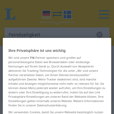
Ihre Privatsphäre ist uns wichtig
Deutsch-Schwedisch Wörterbuch
Feindseligkeit
Wir und unsere
716
-Partner speichern und greifen auf
Deutsch-Schwedisch Übersetzung
personenbezogene Daten wie Browserdaten oder eindeutige
Kennungen auf Ihrem Gerät zu. Durch Auswahl von Akzeptieren
für "Feindseligkeit"
aktivieren Sie Tracking-Technologien für die unter „Wir und unsere
Partner verarbeiten Daten, um Ihnen Dienste bereitzustellen“
aufgeführten Zwecke. Wenn Tracker deaktiviert sind, sind manche
Inhalte und Anzeigen möglicherweise nicht mehr so relevant für Sie. Sie
"Feindseligkeit" Schwedisch
können dieses Menü jederzeit wieder aufrufen, um Ihre Einstellungen zu
Übersetzung
ändern oder Ihre Einwilligung zu widerrufen, indem Sie auf den Link
Privatsphäre-Einstellungen am unteren Rand der Webseite klicken. Ihre
Einstellungen gelten innerhalb unseres Website. Weitere Informationen
finden Sie in unserer Datenschutzerklärung.
„Feindseligkeit“
: Femininum,
Wir verwenden Cookies, damit Sie unsere Webseite bestmöglich nutzen