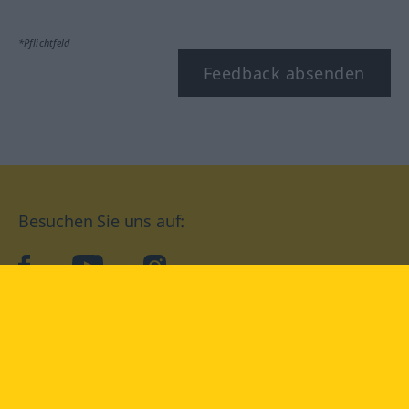
*Pflichtfeld
Feedback absenden
Besuchen Sie uns auf:
facebook
YouTube
Instagram
Langenscheidt