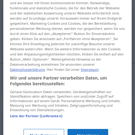
weiblich
und wir besser mit Ihnen kommunizieren können. Notwendige,
funktionale und statistische Cookies, die für den Betrieb der Webseite
und der statistischen Auswertung unserer Webseite erforderlich sind,
Feindseligkeit
f
werden auf Grundlage unserer Vorauswahl immer auf Ihrem Endgerät
gespeichert. Marketing-Cookies und Cookies, die der Bereitstellung
Übersicht aller Übersetzungen
personalisierter Werbung dienen, werden nur gespeichert, wenn Sie uns
durch einen Klick auf den „Akzeptieren“-Button Ihr Einverständnis
(Für mehr Details die Übersetzung anklicken/antippen)
geben. Klicken Sie ansonsten auf „Fortfahren ohne Akzeptieren“. Sie
können Ihre Einwilligung jederzeit für zukünftige Besuche unserer
fientlighet
Webseite widerrufen. Wenn Sie weitere Informationen zu den Cookies
und den Anpassungsmöglichkeiten möchten, klicken Sie einfach auf den
Button „Mehr Optionen“. Weitergehende Hinweise zu der
Datenverarbeitung entnehmen Sie ansonsten unserer
Datenschutzerklärung
. Hier finden Sie unser
Impressum
.
Wir und unsere Partner verarbeiten Daten, um
fientlighet
Feindseligkeit
Folgendes bereitzustellen:
Genaue Geolocation-Daten verwenden. Geräteeigenschaften zur
Identifikation aktiv abfragen. Speichern von und/oder Zugriff auf
Synonyme für "Feindseligkeit"
Informationen auf einem Gerät. Personalisierte Werbung und Inhalte,
Messung von Werbung und Inhalten, Zielgruppenforschung und
Entwicklung von Dienstleistungen.
Liste der Partner (Lieferanten)
Abneigung
,
Antipathie
,
Feindschaft