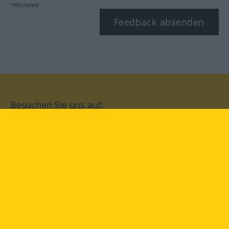
*Pflichtfeld
Feedback absenden
Besuchen Sie uns auf:
facebook
YouTube
Instagram
Langenscheidt
NUTZUNGSBEDINGUNGEN