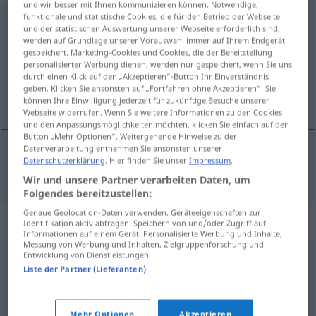
und wir besser mit Ihnen kommunizieren können. Notwendige,
funktionale und statistische Cookies, die für den Betrieb der Webseite
Empörung
f
und der statistischen Auswertung unserer Webseite erforderlich sind,
werden auf Grundlage unserer Vorauswahl immer auf Ihrem Endgerät
Übersicht aller Übersetzungen
gespeichert. Marketing-Cookies und Cookies, die der Bereitstellung
personalisierter Werbung dienen, werden nur gespeichert, wenn Sie uns
(Für mehr Details die Übersetzung anklicken/antippen)
durch einen Klick auf den „Akzeptieren“-Button Ihr Einverständnis
geben. Klicken Sie ansonsten auf „Fortfahren ohne Akzeptieren“. Sie
upprördhet, indignation
können Ihre Einwilligung jederzeit für zukünftige Besuche unserer
Webseite widerrufen. Wenn Sie weitere Informationen zu den Cookies
und den Anpassungsmöglichkeiten möchten, klicken Sie einfach auf den
Button „Mehr Optionen“. Weitergehende Hinweise zu der
Datenverarbeitung entnehmen Sie ansonsten unserer
Datenschutzerklärung
. Hier finden Sie unser
Impressum
.
upprördhet
,
indignation
Empörung
Wir und unsere Partner verarbeiten Daten, um
Folgendes bereitzustellen:
Genaue Geolocation-Daten verwenden. Geräteeigenschaften zur
Synonyme für "Empörung"
Identifikation aktiv abfragen. Speichern von und/oder Zugriff auf
Informationen auf einem Gerät. Personalisierte Werbung und Inhalte,
Messung von Werbung und Inhalten, Zielgruppenforschung und
Entwicklung von Dienstleistungen.
Rage
,
Aufregung
,
Stinkwut
,
Raserei
,
Jähzorn
,
Gereiztheit
,
Liste der Partner (Lieferanten)
Zorn
,
Feindseligkeit
,
Ärger
,
Wutanfall
,
Entrüstung
,
Wut
Mehr Optionen
Akzeptieren