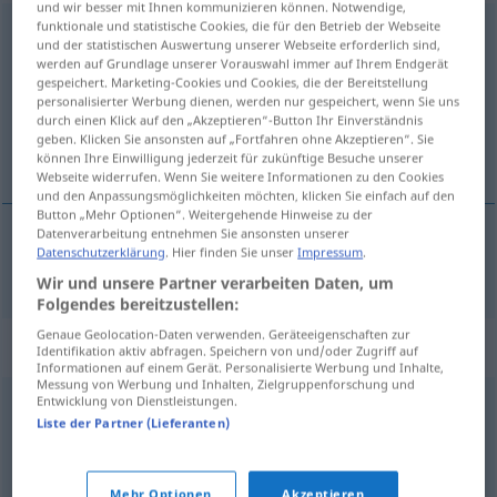
und wir besser mit Ihnen kommunizieren können. Notwendige,
funktionale und statistische Cookies, die für den Betrieb der Webseite
Entrüstung
f
und der statistischen Auswertung unserer Webseite erforderlich sind,
werden auf Grundlage unserer Vorauswahl immer auf Ihrem Endgerät
Übersicht aller Übersetzungen
gespeichert. Marketing-Cookies und Cookies, die der Bereitstellung
personalisierter Werbung dienen, werden nur gespeichert, wenn Sie uns
(Für mehr Details die Übersetzung anklicken/antippen)
durch einen Klick auf den „Akzeptieren“-Button Ihr Einverständnis
geben. Klicken Sie ansonsten auf „Fortfahren ohne Akzeptieren“. Sie
upprördhet, indignation
können Ihre Einwilligung jederzeit für zukünftige Besuche unserer
Webseite widerrufen. Wenn Sie weitere Informationen zu den Cookies
und den Anpassungsmöglichkeiten möchten, klicken Sie einfach auf den
Button „Mehr Optionen“. Weitergehende Hinweise zu der
Datenverarbeitung entnehmen Sie ansonsten unserer
Datenschutzerklärung
. Hier finden Sie unser
Impressum
.
upprördhet
,
indignation
Entrüstung
Wir und unsere Partner verarbeiten Daten, um
Folgendes bereitzustellen:
Genaue Geolocation-Daten verwenden. Geräteeigenschaften zur
Synonyme für "Entrüstung"
Identifikation aktiv abfragen. Speichern von und/oder Zugriff auf
Informationen auf einem Gerät. Personalisierte Werbung und Inhalte,
Messung von Werbung und Inhalten, Zielgruppenforschung und
Entwicklung von Dienstleistungen.
Rage
,
Aufregung
,
Stinkwut
,
Raserei
,
Jähzorn
,
Gereiztheit
,
Liste der Partner (Lieferanten)
Zorn
,
Feindseligkeit
,
Ärger
,
Empörung
,
Wutanfall
,
Wut
Mehr Optionen
Akzeptieren