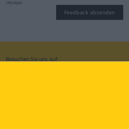
*Pflichtfeld
Feedback absenden
Besuchen Sie uns auf:
facebook
YouTube
Instagram
Langenscheidt
NUTZUNGSBEDINGUNGEN