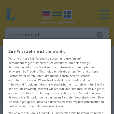
Ihre Privatsphäre ist uns wichtig
Deutsch-Schwedisch Wörterbuch
nutzbringend
Wir und unsere
716
-Partner speichern und greifen auf
Deutsch-Schwedisch Übersetzung
personenbezogene Daten wie Browserdaten oder eindeutige
Kennungen auf Ihrem Gerät zu. Durch Auswahl von Akzeptieren
für "nutzbringend"
aktivieren Sie Tracking-Technologien für die unter „Wir und unsere
Partner verarbeiten Daten, um Ihnen Dienste bereitzustellen“
aufgeführten Zwecke. Wenn Tracker deaktiviert sind, sind manche
"nutzbringend" Schwedisch
Inhalte und Anzeigen möglicherweise nicht mehr so relevant für Sie. Sie
können dieses Menü jederzeit wieder aufrufen, um Ihre Einstellungen zu
Übersetzung
ändern oder Ihre Einwilligung zu widerrufen, indem Sie auf den Link
Privatsphäre-Einstellungen am unteren Rand der Webseite klicken. Ihre
Einstellungen gelten innerhalb unseres Website. Weitere Informationen
finden Sie in unserer Datenschutzerklärung.
„nutzbringend“
: Adjektiv,
Wir verwenden Cookies, damit Sie unsere Webseite bestmöglich nutzen