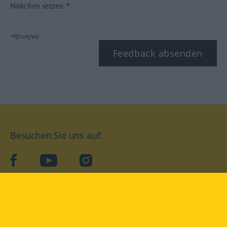
Häkchen setzen.*
*Pflichtfeld
Feedback absenden
Besuchen Sie uns auf:
facebook
YouTube
Instagram
Langenscheidt