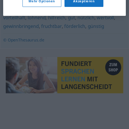
Mehr Optionen
Akzeptieren
ergiebig
,
produktiv
,
gewinnbringend
,
fruchtbar
vorteilhaft
,
lohnend
,
hilfreich
,
gut
,
nützlich
,
wertvoll
,
gewinnbringend
,
fruchtbar
,
förderlich
,
günstig
© OpenThesaurus.de