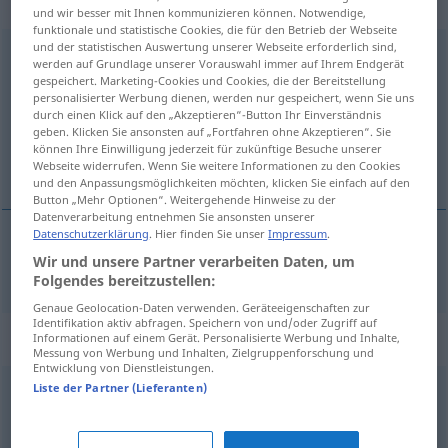
Eigenschaftswort
und wir besser mit Ihnen kommunizieren können. Notwendige,
funktionale und statistische Cookies, die für den Betrieb der Webseite
und der statistischen Auswertung unserer Webseite erforderlich sind,
nutzbringend
adj
werden auf Grundlage unserer Vorauswahl immer auf Ihrem Endgerät
gespeichert. Marketing-Cookies und Cookies, die der Bereitstellung
Übersicht aller Übersetzungen
personalisierter Werbung dienen, werden nur gespeichert, wenn Sie uns
durch einen Klick auf den „Akzeptieren“-Button Ihr Einverständnis
(Für mehr Details die Übersetzung anklicken/antippen)
geben. Klicken Sie ansonsten auf „Fortfahren ohne Akzeptieren“. Sie
können Ihre Einwilligung jederzeit für zukünftige Besuche unserer
nyttig
Webseite widerrufen. Wenn Sie weitere Informationen zu den Cookies
und den Anpassungsmöglichkeiten möchten, klicken Sie einfach auf den
Button „Mehr Optionen“. Weitergehende Hinweise zu der
Datenverarbeitung entnehmen Sie ansonsten unserer
Datenschutzerklärung
. Hier finden Sie unser
Impressum
.
Wir und unsere Partner verarbeiten Daten, um
nyttig
nutzbringend
Folgendes bereitzustellen:
Genaue Geolocation-Daten verwenden. Geräteeigenschaften zur
Identifikation aktiv abfragen. Speichern von und/oder Zugriff auf
Synonyme für "nutzbringend"
Informationen auf einem Gerät. Personalisierte Werbung und Inhalte,
Messung von Werbung und Inhalten, Zielgruppenforschung und
Entwicklung von Dienstleistungen.
Liste der Partner (Lieferanten)
vorteilhaft
,
wirtschaftlich