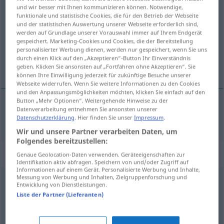
und wir besser mit Ihnen kommunizieren können. Notwendige,
lohnend
adj
funktionale und statistische Cookies, die für den Betrieb der Webseite
und der statistischen Auswertung unserer Webseite erforderlich sind,
Übersicht aller Übersetzungen
werden auf Grundlage unserer Vorauswahl immer auf Ihrem Endgerät
gespeichert. Marketing-Cookies und Cookies, die der Bereitstellung
(Für mehr Details die Übersetzung anklicken/antippen)
personalisierter Werbung dienen, werden nur gespeichert, wenn Sie uns
durch einen Klick auf den „Akzeptieren“-Button Ihr Einverständnis
lönande, lönsam
geben. Klicken Sie ansonsten auf „Fortfahren ohne Akzeptieren“. Sie
können Ihre Einwilligung jederzeit für zukünftige Besuche unserer
Webseite widerrufen. Wenn Sie weitere Informationen zu den Cookies
und den Anpassungsmöglichkeiten möchten, klicken Sie einfach auf den
Button „Mehr Optionen“. Weitergehende Hinweise zu der
Datenverarbeitung entnehmen Sie ansonsten unserer
lönande
,
lönsam
lohnend
Datenschutzerklärung
. Hier finden Sie unser
Impressum
.
Wir und unsere Partner verarbeiten Daten, um
Folgendes bereitzustellen:
Synonyme für "lohnend"
Genaue Geolocation-Daten verwenden. Geräteeigenschaften zur
Identifikation aktiv abfragen. Speichern von und/oder Zugriff auf
Informationen auf einem Gerät. Personalisierte Werbung und Inhalte,
Messung von Werbung und Inhalten, Zielgruppenforschung und
Entwicklung von Dienstleistungen.
rosig (ugs.)
,
aussichtsreich
,
hoffnungsvoll
,
Liste der Partner (Lieferanten)
verheißungsvoll
,
vielversprechend