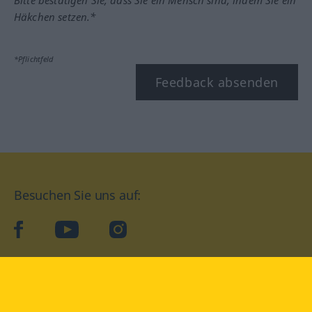
Bitte bestätigen Sie, dass Sie ein Mensch sind, indem Sie ein
Häkchen setzen.*
*Pflichtfeld
Feedback absenden
Besuchen Sie uns auf:
facebook
YouTube
Instagram
Langenscheidt