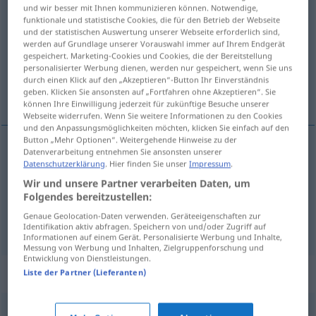
und wir besser mit Ihnen kommunizieren können. Notwendige,
ergiebig
adj
funktionale und statistische Cookies, die für den Betrieb der Webseite
und der statistischen Auswertung unserer Webseite erforderlich sind,
Übersicht aller Übersetzungen
werden auf Grundlage unserer Vorauswahl immer auf Ihrem Endgerät
gespeichert. Marketing-Cookies und Cookies, die der Bereitstellung
(Für mehr Details die Übersetzung anklicken/antippen)
personalisierter Werbung dienen, werden nur gespeichert, wenn Sie uns
durch einen Klick auf den „Akzeptieren“-Button Ihr Einverständnis
dryg, lönande, givande, inbringande
geben. Klicken Sie ansonsten auf „Fortfahren ohne Akzeptieren“. Sie
können Ihre Einwilligung jederzeit für zukünftige Besuche unserer
Webseite widerrufen. Wenn Sie weitere Informationen zu den Cookies
und den Anpassungsmöglichkeiten möchten, klicken Sie einfach auf den
Button „Mehr Optionen“. Weitergehende Hinweise zu der
Datenverarbeitung entnehmen Sie ansonsten unserer
dryg
ergiebig
Datenschutzerklärung
. Hier finden Sie unser
Impressum
.
Wir und unsere Partner verarbeiten Daten, um
Folgendes bereitzustellen:
lönande
,
givande
,
inbringande
ergiebig
Genaue Geolocation-Daten verwenden. Geräteeigenschaften zur
ertragreich
Identifikation aktiv abfragen. Speichern von und/oder Zugriff auf
Informationen auf einem Gerät. Personalisierte Werbung und Inhalte,
Messung von Werbung und Inhalten, Zielgruppenforschung und
Entwicklung von Dienstleistungen.
Synonyme für "ergiebig"
Liste der Partner (Lieferanten)