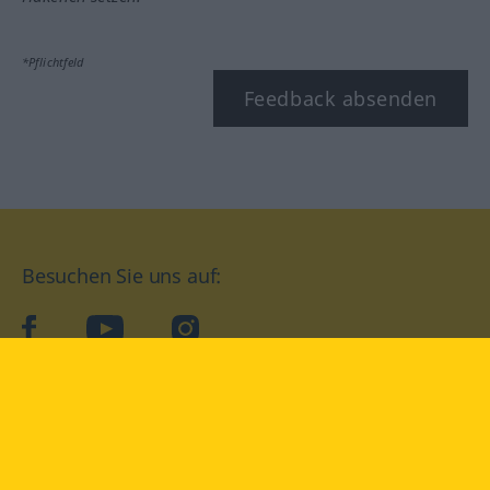
*Pflichtfeld
Feedback absenden
Besuchen Sie uns auf:
facebook
YouTube
Instagram
Langenscheidt