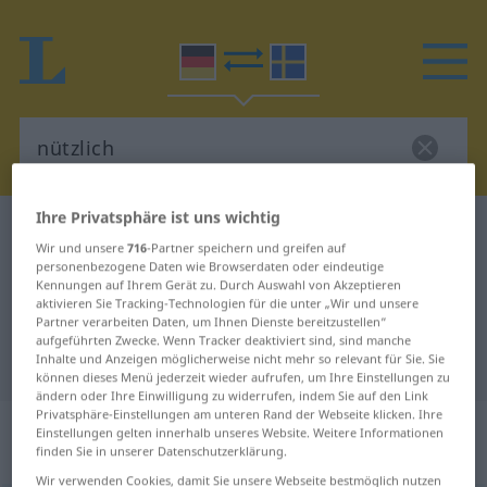
Ihre Privatsphäre ist uns wichtig
Deutsch-Schwedisch Wörterbuch
nützlich
Wir und unsere
716
-Partner speichern und greifen auf
Deutsch-Schwedisch Übersetzung
personenbezogene Daten wie Browserdaten oder eindeutige
Kennungen auf Ihrem Gerät zu. Durch Auswahl von Akzeptieren
für "nützlich"
aktivieren Sie Tracking-Technologien für die unter „Wir und unsere
Partner verarbeiten Daten, um Ihnen Dienste bereitzustellen“
aufgeführten Zwecke. Wenn Tracker deaktiviert sind, sind manche
"nützlich" Schwedisch Übersetzung
Inhalte und Anzeigen möglicherweise nicht mehr so relevant für Sie. Sie
können dieses Menü jederzeit wieder aufrufen, um Ihre Einstellungen zu
ändern oder Ihre Einwilligung zu widerrufen, indem Sie auf den Link
Privatsphäre-Einstellungen am unteren Rand der Webseite klicken. Ihre
„nützlich“
: Adjektiv,
Einstellungen gelten innerhalb unseres Website. Weitere Informationen
Eigenschaftswort
finden Sie in unserer Datenschutzerklärung.
Wir verwenden Cookies, damit Sie unsere Webseite bestmöglich nutzen