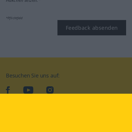
*Pflichtfeld
Feedback absenden
Besuchen Sie uns auf:
facebook
YouTube
Instagram
Langenscheidt