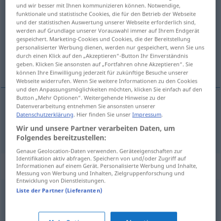
und wir besser mit Ihnen kommunizieren können. Notwendige,
nützlich
adj
funktionale und statistische Cookies, die für den Betrieb der Webseite
und der statistischen Auswertung unserer Webseite erforderlich sind,
Übersicht aller Übersetzungen
werden auf Grundlage unserer Vorauswahl immer auf Ihrem Endgerät
gespeichert. Marketing-Cookies und Cookies, die der Bereitstellung
(Für mehr Details die Übersetzung anklicken/antippen)
personalisierter Werbung dienen, werden nur gespeichert, wenn Sie uns
durch einen Klick auf den „Akzeptieren“-Button Ihr Einverständnis
nyttig
geben. Klicken Sie ansonsten auf „Fortfahren ohne Akzeptieren“. Sie
können Ihre Einwilligung jederzeit für zukünftige Besuche unserer
Webseite widerrufen. Wenn Sie weitere Informationen zu den Cookies
und den Anpassungsmöglichkeiten möchten, klicken Sie einfach auf den
Button „Mehr Optionen“. Weitergehende Hinweise zu der
Datenverarbeitung entnehmen Sie ansonsten unserer
nyttig
nützlich
Datenschutzerklärung
. Hier finden Sie unser
Impressum
.
Wir und unsere Partner verarbeiten Daten, um
Folgendes bereitzustellen:
Genaue Geolocation-Daten verwenden. Geräteeigenschaften zur
Identifikation aktiv abfragen. Speichern von und/oder Zugriff auf
Synonyme für "nützlich"
Informationen auf einem Gerät. Personalisierte Werbung und Inhalte,
Messung von Werbung und Inhalten, Zielgruppenforschung und
Entwicklung von Dienstleistungen.
Liste der Partner (Lieferanten)
gut
,
wohl