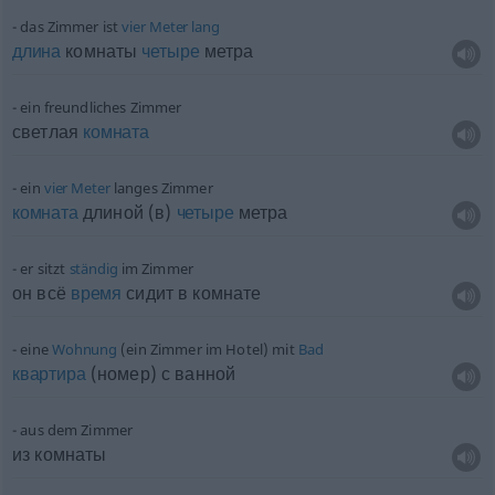
das Zimmer ist
vier
Meter
lang
длина
комнаты
четыре
метра
ein freundliches Zimmer
светлая
комната
ein
vier
Meter
langes Zimmer
комната
длиной (в)
четыре
метра
er sitzt
ständig
im Zimmer
он всё
время
сидит в комнате
eine
Wohnung
(ein Zimmer im Hotel) mit
Bad
квартира
(номер) с ванной
aus dem Zimmer
из комнаты