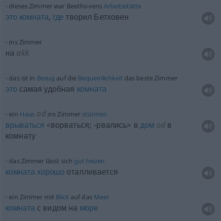
dieses Zimmer war Beethovens
Arbeitsstätte
это
комната
,
где
творил Бетховен
ins Zimmer
на
akk
das ist in
Bezug
auf die
Bequemlichkeit
das beste Zimmer
это
самая удобная
комната
od
ein
Haus
ins Zimmer
stürmen
врываться
<ворваться; -рвались> в
дом
od
в
комнату
das Zimmer lässt sich
gut
heizen
комната
хорошо
отапливается
ein Zimmer mit
Blick
auf das
Meer
комната
с видом на
море