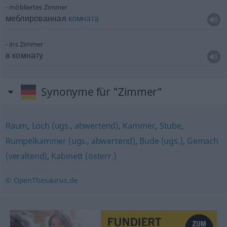
möbliertes Zimmer
меблированная
комната
ins Zimmer
в комнату
Synonyme für "Zimmer"
Raum
,
Loch (ugs., abwertend)
,
Kammer
,
Stube
,
Rumpelkammer (ugs., abwertend)
,
Bude (ugs.)
,
Gemach
(veraltend)
,
Kabinett (österr.)
© OpenThesaurus.de