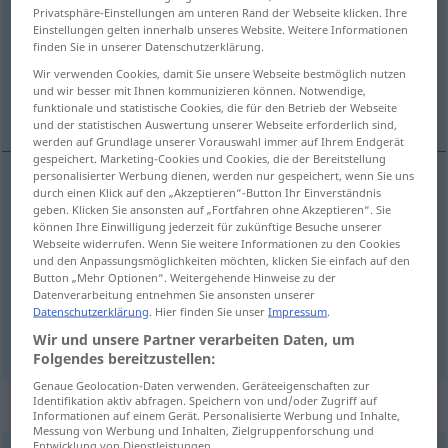
Privatsphäre-Einstellungen am unteren Rand der Webseite klicken. Ihre
Einstellungen gelten innerhalb unseres Website. Weitere Informationen
Übersicht aller Übersetzungen
finden Sie in unserer Datenschutzerklärung.
(Für mehr Details die Übersetzung anklicken/antippen)
Wir verwenden Cookies, damit Sie unsere Webseite bestmöglich nutzen
und wir besser mit Ihnen kommunizieren können. Notwendige,
комната, кабинет, номер
funktionale und statistische Cookies, die für den Betrieb der Webseite
und der statistischen Auswertung unserer Webseite erforderlich sind,
werden auf Grundlage unserer Vorauswahl immer auf Ihrem Endgerät
gespeichert. Marketing-Cookies und Cookies, die der Bereitstellung
personalisierter Werbung dienen, werden nur gespeichert, wenn Sie uns
durch einen Klick auf den „Akzeptieren“-Button Ihr Einverständnis
комната
Zimmer
geben. Klicken Sie ansonsten auf „Fortfahren ohne Akzeptieren“. Sie
können Ihre Einwilligung jederzeit für zukünftige Besuche unserer
Webseite widerrufen. Wenn Sie weitere Informationen zu den Cookies
кабинет
Zimmer
Leiterzimmer, Arbeitszimmer
und den Anpassungsmöglichkeiten möchten, klicken Sie einfach auf den
Button „Mehr Optionen“. Weitergehende Hinweise zu der
Datenverarbeitung entnehmen Sie ansonsten unserer
номер
,
-а
Zimmer
Hotelzimmer
PL
Datenschutzerklärung
. Hier finden Sie unser
Impressum
.
Wir und unsere Partner verarbeiten Daten, um
Folgendes bereitzustellen:
Genaue Geolocation-Daten verwenden. Geräteeigenschaften zur
Beispielsätze für "Zimmer"
Identifikation aktiv abfragen. Speichern von und/oder Zugriff auf
Informationen auf einem Gerät. Personalisierte Werbung und Inhalte,
Messung von Werbung und Inhalten, Zielgruppenforschung und
Entwicklung von Dienstleistungen.