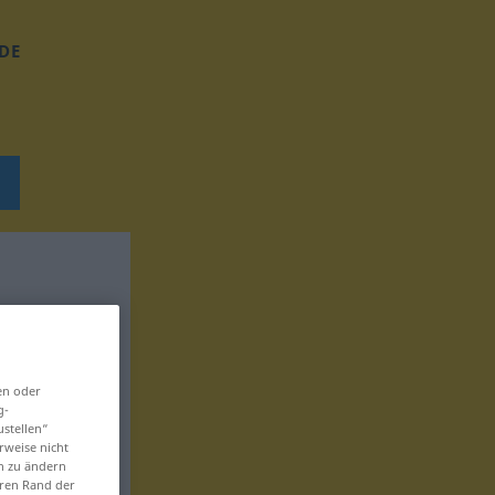
DE
en oder
g-
ustellen“
rweise nicht
en zu ändern
eren Rand der