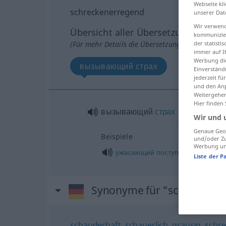
Webseite kli
schreckenerregend
unserer Dat
Wir verwend
Übersicht aller Übersetzungen
kommunizier
(Für mehr Details die Übersetzung anklicken/an
der statist
immer auf I
Werbung die
вызывающий страх
Einverständ
jederzeit f
und den Anp
Weitergehen
Hier finden
вызывающий
страх
Wir und 
Genaue Geol
Beispiele
und/oder Zu
Werbung und
gen
ужасающий
поступок
,
-ка
Liste der P
Synonyme für "schreckene
schauderhaft
,
schauerlich
,
grausig
,
schre