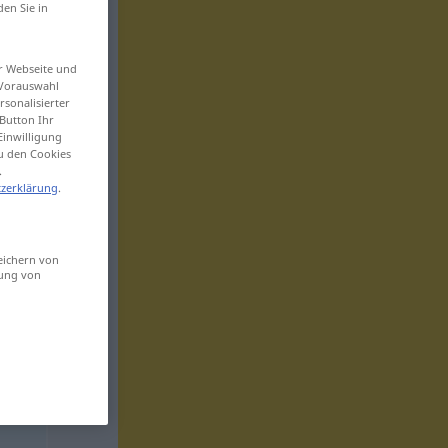
den Sie in
er Webseite und
 Vorauswahl
sonalisierter
Button Ihr
Einwilligung
zu den Cookies
.
zerklärung
.
eichern von
sung von