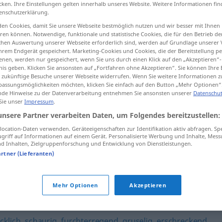
cken. Ihre Einstellungen gelten innerhalb unseres Website. Weitere Informationen fin
enschutzerklärung.
en Cookies, damit Sie unsere Webseite bestmöglich nutzen und wir besser mit Ihnen
en können. Notwendige, funktionale und statistische Cookies, die für den Betrieb d
tippen)
ischen Auswertung unserer Webseite erforderlich sind, werden auf Grundlage unserer
hrem Endgerät gespeichert. Marketing-Cookies und Cookies, die der Bereitstellung per
nen, werden nur gespeichert, wenn Sie uns durch einen Klick auf den „Akzeptieren“-
nis geben. Klicken Sie ansonsten auf „Fortfahren ohne Akzeptieren“. Sie können Ihre 
ür zukünftige Besuche unserer Webseite widerrufen. Wenn Sie weitere Informationen 
assungsmöglichkeiten möchten, klicken Sie einfach auf den Button „Mehr Optionen“
de Hinweise zu der Datenverarbeitung entnehmen Sie ansonsten unserer
Datenschut
 Sie unser
Impressum
.
schreckenerregend
unsere Partner verarbeiten Daten, um Folgendes bereitzustellen:
ocation-Daten verwenden. Geräteeigenschaften zur Identifikation aktiv abfragen. Sp
griff auf Informationen auf einem Gerät. Personalisierte Werbung und Inhalte, Mes
 Inhalten, Zielgruppenforschung und Entwicklung von Dienstleistungen.
eine schreckenerregende
Tat
artner (Lieferanten)
rregend"
Mehr Optionen
Akzeptieren
cklich
,
schaurig
,
furchterregend
,
gruselig
,
erschreckend
,