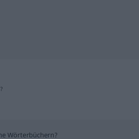
h?
ine Wörterbüchern?