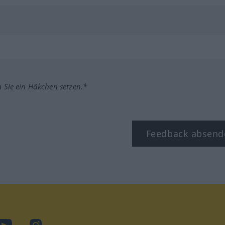
m Sie ein Häkchen setzen.*
Feedback absend