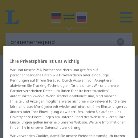
Ihre Privatsphäre ist uns wichtig
Deutsch-Russisch Wörterbuch
grauenerregend
Wir und unsere
716
-Partner speichern und greifen auf
Deutsch-Russisch Übersetzung für
personenbezogene Daten wie Browserdaten oder eindeutige
Kennungen auf Ihrem Gerät zu. Durch Auswahl von Akzeptieren
"grauenerregend"
aktivieren Sie Tracking-Technologien für die unter „Wir und unsere
Partner verarbeiten Daten, um Ihnen Dienste bereitzustellen“
aufgeführten Zwecke. Wenn Tracker deaktiviert sind, sind manche
Inhalte und Anzeigen möglicherweise nicht mehr so relevant für Sie. Sie
"grauenerregend" Russisch
können dieses Menü jederzeit wieder aufrufen, um Ihre Einstellungen zu
Übersetzung
ändern oder Ihre Einwilligung zu widerrufen, indem Sie auf den Link
Privatsphäre-Einstellungen am unteren Rand der Webseite klicken. Ihre
Einstellungen gelten innerhalb unseres Website. Weitere Informationen
finden Sie in unserer Datenschutzerklärung.
„grauenerregend“
Wir verwenden Cookies, damit Sie unsere Webseite bestmöglich nutzen