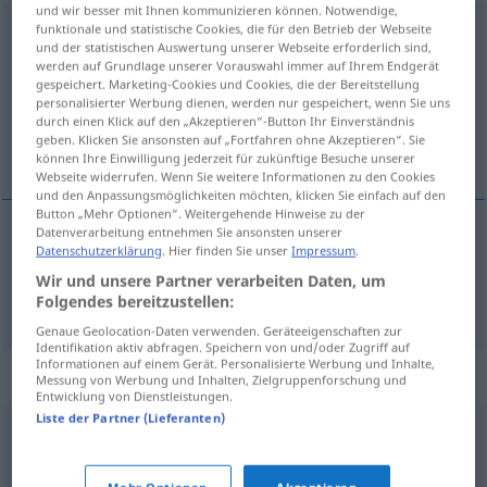
und wir besser mit Ihnen kommunizieren können. Notwendige,
funktionale und statistische Cookies, die für den Betrieb der Webseite
grauenerregend
,
grauenhaft
,
grauenvoll
und der statistischen Auswertung unserer Webseite erforderlich sind,
werden auf Grundlage unserer Vorauswahl immer auf Ihrem Endgerät
Übersicht aller Übersetzungen
gespeichert. Marketing-Cookies und Cookies, die der Bereitstellung
(Für mehr Details die Übersetzung anklicken/antippen)
personalisierter Werbung dienen, werden nur gespeichert, wenn Sie uns
durch einen Klick auf den „Akzeptieren“-Button Ihr Einverständnis
geben. Klicken Sie ansonsten auf „Fortfahren ohne Akzeptieren“. Sie
страшный
können Ihre Einwilligung jederzeit für zukünftige Besuche unserer
Webseite widerrufen. Wenn Sie weitere Informationen zu den Cookies
und den Anpassungsmöglichkeiten möchten, klicken Sie einfach auf den
Button „Mehr Optionen“. Weitergehende Hinweise zu der
Datenverarbeitung entnehmen Sie ansonsten unserer
Datenschutzerklärung
. Hier finden Sie unser
Impressum
.
страшный
, -ен, -на, -но, страшны,
ужасный
, -ен
Wir und unsere Partner verarbeiten Daten, um
grauenerregend
Folgendes bereitzustellen:
Genaue Geolocation-Daten verwenden. Geräteeigenschaften zur
Identifikation aktiv abfragen. Speichern von und/oder Zugriff auf
Informationen auf einem Gerät. Personalisierte Werbung und Inhalte,
Synonyme für "grauenerregend"
Messung von Werbung und Inhalten, Zielgruppenforschung und
Entwicklung von Dienstleistungen.
Liste der Partner (Lieferanten)
schauderhaft
,
schauerlich
,
grausig
,
schrecklich
,
schaurig
,
furchterregend
,
gruselig
,
schreckenerregend
,