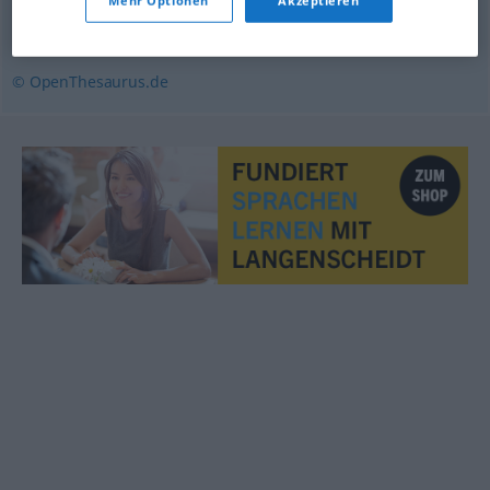
Mehr Optionen
Akzeptieren
erschreckend
,
beängstigend
,
bedrohlich
,
entsetzlich
© OpenThesaurus.de