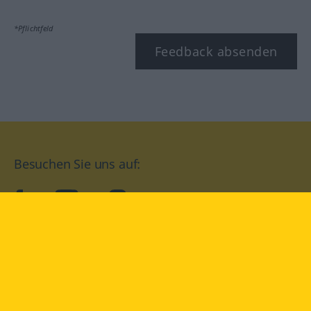
*Pflichtfeld
Feedback absenden
Besuchen Sie uns auf:
facebook
YouTube
Instagram
Langenscheidt