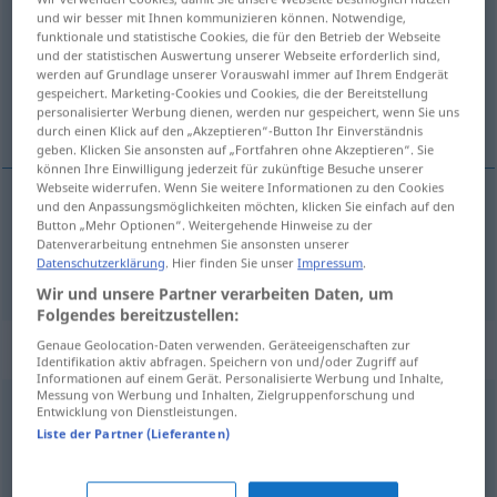
und wir besser mit Ihnen kommunizieren können. Notwendige,
funktionale und statistische Cookies, die für den Betrieb der Webseite
Übersicht aller Übersetzungen
und der statistischen Auswertung unserer Webseite erforderlich sind,
(Für mehr Details die Übersetzung anklicken/antippen)
werden auf Grundlage unserer Vorauswahl immer auf Ihrem Endgerät
gespeichert. Marketing-Cookies und Cookies, die der Bereitstellung
personalisierter Werbung dienen, werden nur gespeichert, wenn Sie uns
ужасный
durch einen Klick auf den „Akzeptieren“-Button Ihr Einverständnis
geben. Klicken Sie ansonsten auf „Fortfahren ohne Akzeptieren“. Sie
können Ihre Einwilligung jederzeit für zukünftige Besuche unserer
Webseite widerrufen. Wenn Sie weitere Informationen zu den Cookies
und den Anpassungsmöglichkeiten möchten, klicken Sie einfach auf den
Button „Mehr Optionen“. Weitergehende Hinweise zu der
ужасный
, -ен,
страшный
, -ен, -на, -но, страшны
Datenverarbeitung entnehmen Sie ansonsten unserer
Datenschutzerklärung
. Hier finden Sie unser
Impressum
.
grausig
Wir und unsere Partner verarbeiten Daten, um
Folgendes bereitzustellen:
Synonyme für "grausig"
Genaue Geolocation-Daten verwenden. Geräteeigenschaften zur
Identifikation aktiv abfragen. Speichern von und/oder Zugriff auf
Informationen auf einem Gerät. Personalisierte Werbung und Inhalte,
Messung von Werbung und Inhalten, Zielgruppenforschung und
Entwicklung von Dienstleistungen.
geschmacklos
,
pietätlos
,
schauderhaft
,
schauerlich
,
Liste der Partner (Lieferanten)
makaber
,
düster
,
respektlos