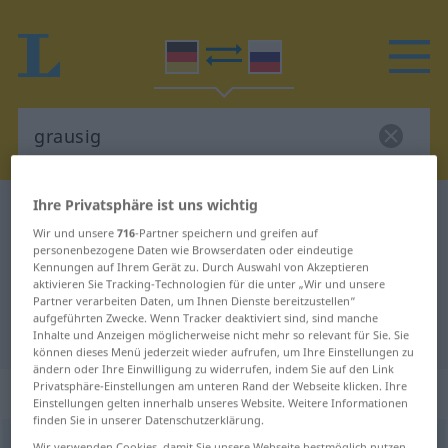
Ihre Privatsphäre ist uns wichtig
Deutsch-Russisch Wörterbuch
grausig
Wir und unsere
716
-Partner speichern und greifen auf
Deutsch-Russisch Übersetzung für
personenbezogene Daten wie Browserdaten oder eindeutige
Kennungen auf Ihrem Gerät zu. Durch Auswahl von Akzeptieren
"grausig"
aktivieren Sie Tracking-Technologien für die unter „Wir und unsere
Partner verarbeiten Daten, um Ihnen Dienste bereitzustellen“
aufgeführten Zwecke. Wenn Tracker deaktiviert sind, sind manche
"grausig" Russisch Übersetzung
Inhalte und Anzeigen möglicherweise nicht mehr so relevant für Sie. Sie
können dieses Menü jederzeit wieder aufrufen, um Ihre Einstellungen zu
ändern oder Ihre Einwilligung zu widerrufen, indem Sie auf den Link
Privatsphäre-Einstellungen am unteren Rand der Webseite klicken. Ihre
„grausig“
Einstellungen gelten innerhalb unseres Website. Weitere Informationen
finden Sie in unserer Datenschutzerklärung.
grausig
Wir verwenden Cookies, damit Sie unsere Webseite bestmöglich nutzen