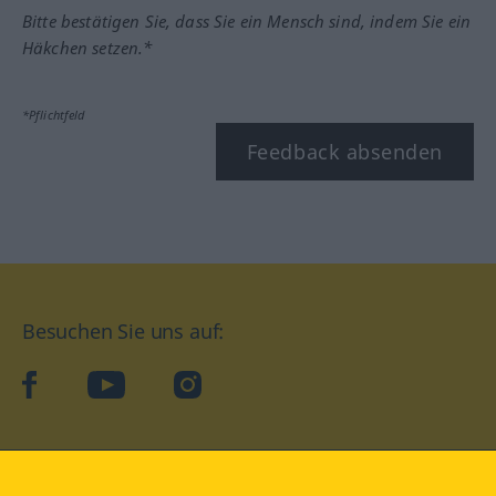
Bitte bestätigen Sie, dass Sie ein Mensch sind, indem Sie ein
Häkchen setzen.*
*Pflichtfeld
Feedback absenden
Besuchen Sie uns auf:
facebook
YouTube
Instagram