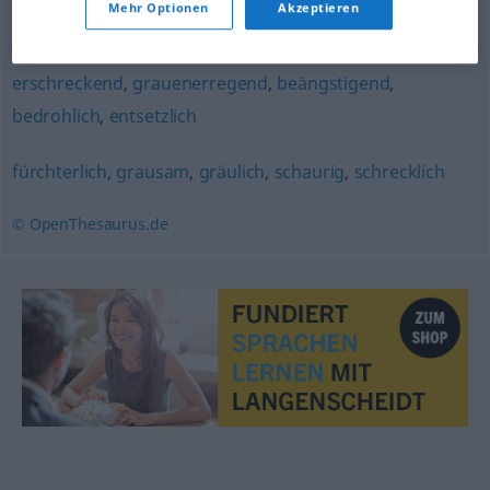
Mehr Optionen
Akzeptieren
schauderhaft
,
schauerlich
,
schrecklich
,
schaurig
,
furchterregend
,
gruselig
,
schreckenerregend
,
erschreckend
,
grauenerregend
,
beängstigend
,
bedrohlich
,
entsetzlich
fürchterlich
,
grausam
,
gräulich
,
schaurig
,
schrecklich
© OpenThesaurus.de