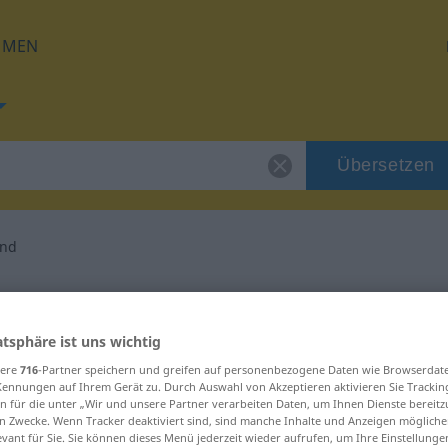
HMEN
Übersetzen
end
 für "beängstigend"
atsphäre ist uns wichtig
setzung
sere
716
-Partner speichern und greifen auf personenbezogene Daten wie Browserdat
Kennungen auf Ihrem Gerät zu. Durch Auswahl von Akzeptieren aktivieren Sie Trackin
n für die unter „Wir und unsere Partner verarbeiten Daten, um Ihnen Dienste bereitz
n Zwecke. Wenn Tracker deaktiviert sind, sind manche Inhalte und Anzeigen mögliche
evant für Sie. Sie können dieses Menü jederzeit wieder aufrufen, um Ihre Einstellung