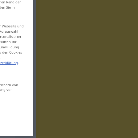
eren Rand der
den Sie in
er Webseite und
 Vorauswahl
sonalisierter
Button Ihr
Einwilligung
zu den Cookies
.
zerklärung
.
eichern von
sung von