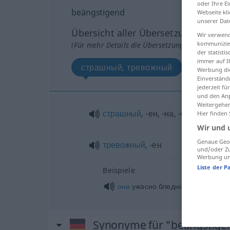
oder Ihre E
beängstigend
Webseite kli
unserer Dat
Übersicht aller Übersetzungen
Wir verwend
kommunizier
(Für mehr Details die Übersetzung anklicken/an
der statist
immer auf I
страшный, тревожный
Werbung die
Einverständ
jederzeit f
und den Anp
Weitergehen
страшный
, -ен, -на, -но, страшны
Hier finden
Wir und 
Genaue Geol
тревожный
, -ен
und/oder Zu
Werbung und
Liste der P
Beispiele
она
ужасно бледна,
её
бледност
Synonyme für "beängstige