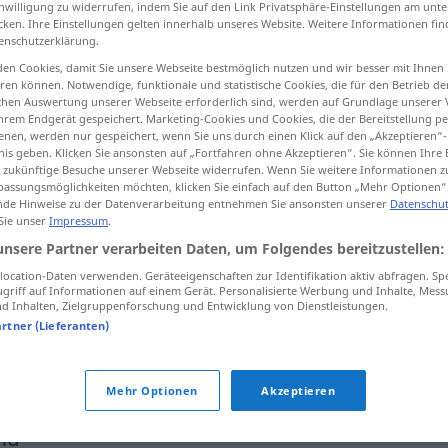
inwilligung zu widerrufen, indem Sie auf den Link Privatsphäre-Einstellungen am unt
cken. Ihre Einstellungen gelten innerhalb unseres Website. Weitere Informationen fin
enschutzerklärung.
en Cookies, damit Sie unsere Webseite bestmöglich nutzen und wir besser mit Ihnen
en können. Notwendige, funktionale und statistische Cookies, die für den Betrieb d
tippen)
ischen Auswertung unserer Webseite erforderlich sind, werden auf Grundlage unserer
hrem Endgerät gespeichert. Marketing-Cookies und Cookies, die der Bereitstellung per
nen, werden nur gespeichert, wenn Sie uns durch einen Klick auf den „Akzeptieren“-
nis geben. Klicken Sie ansonsten auf „Fortfahren ohne Akzeptieren“. Sie können Ihre 
ür zukünftige Besuche unserer Webseite widerrufen. Wenn Sie weitere Informationen 
assungsmöglichkeiten möchten, klicken Sie einfach auf den Button „Mehr Optionen“
de Hinweise zu der Datenverarbeitung entnehmen Sie ansonsten unserer
Datenschut
beängstigend
 Sie unser
Impressum
.
unsere Partner verarbeiten Daten, um Folgendes bereitzustellen:
ocation-Daten verwenden. Geräteeigenschaften zur Identifikation aktiv abfragen. Sp
beängstigend
beunruhigend
griff auf Informationen auf einem Gerät. Personalisierte Werbung und Inhalte, Mes
 Inhalten, Zielgruppenforschung und Entwicklung von Dienstleistungen.
artner (Lieferanten)
ь
пугает
sie ist beängstigend
blass
Mehr Optionen
Akzeptieren
nd"