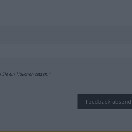
m Sie ein Häkchen setzen.*
Feedback absend