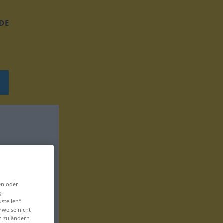
DE
en oder
g-
ustellen“
rweise nicht
en zu ändern