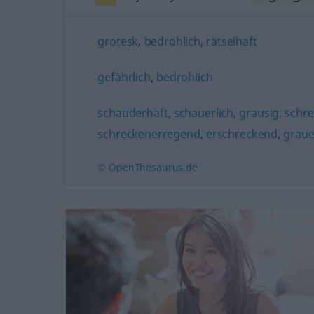
grotesk
,
bedrohlich
,
rätselhaft
gefährlich
,
bedrohlich
schauderhaft
,
schauerlich
,
grausig
,
schre
schreckenerregend
,
erschreckend
,
grau
© OpenThesaurus.de