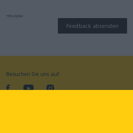
*Pflichtfeld
Feedback absenden
Besuchen Sie uns auf:
facebook
YouTube
Instagram
Langenscheidt