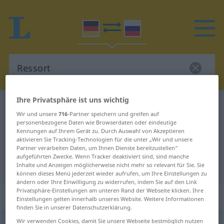
Ihre Privatsphäre ist uns wichtig
Deutsch-Russisch Wörterbuch
Ressort
Wir und unsere
716
-Partner speichern und greifen auf
Deutsch-Russisch Übersetzung für
personenbezogene Daten wie Browserdaten oder eindeutige
Kennungen auf Ihrem Gerät zu. Durch Auswahl von Akzeptieren
"Ressort"
aktivieren Sie Tracking-Technologien für die unter „Wir und unsere
Partner verarbeiten Daten, um Ihnen Dienste bereitzustellen“
aufgeführten Zwecke. Wenn Tracker deaktiviert sind, sind manche
Inhalte und Anzeigen möglicherweise nicht mehr so relevant für Sie. Sie
"Ressort" Russisch Übersetzung
können dieses Menü jederzeit wieder aufrufen, um Ihre Einstellungen zu
ändern oder Ihre Einwilligung zu widerrufen, indem Sie auf den Link
Privatsphäre-Einstellungen am unteren Rand der Webseite klicken. Ihre
„Ressort“
: Neutrum
Einstellungen gelten innerhalb unseres Website. Weitere Informationen
finden Sie in unserer Datenschutzerklärung.
Wir verwenden Cookies, damit Sie unsere Webseite bestmöglich nutzen
Ressort
n