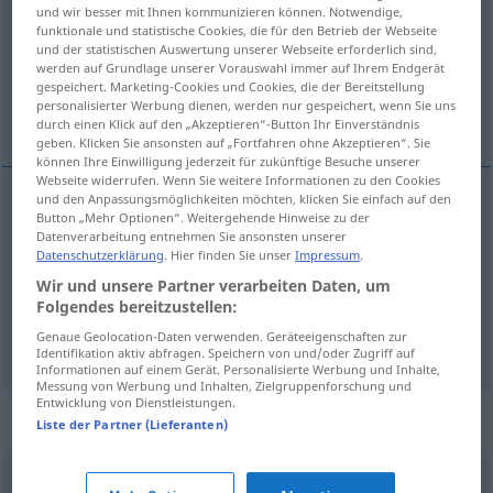
und wir besser mit Ihnen kommunizieren können. Notwendige,
funktionale und statistische Cookies, die für den Betrieb der Webseite
Übersicht aller Übersetzungen
und der statistischen Auswertung unserer Webseite erforderlich sind,
(Für mehr Details die Übersetzung anklicken/antippen)
werden auf Grundlage unserer Vorauswahl immer auf Ihrem Endgerät
gespeichert. Marketing-Cookies und Cookies, die der Bereitstellung
personalisierter Werbung dienen, werden nur gespeichert, wenn Sie uns
ведомство
круг деятельности
durch einen Klick auf den „Akzeptieren“-Button Ihr Einverständnis
geben. Klicken Sie ansonsten auf „Fortfahren ohne Akzeptieren“. Sie
können Ihre Einwilligung jederzeit für zukünftige Besuche unserer
Webseite widerrufen. Wenn Sie weitere Informationen zu den Cookies
und den Anpassungsmöglichkeiten möchten, klicken Sie einfach auf den
Button „Mehr Optionen“. Weitergehende Hinweise zu der
ведомство
Ressort
Datenverarbeitung entnehmen Sie ansonsten unserer
Datenschutzerklärung
. Hier finden Sie unser
Impressum
.
Wir und unsere Partner verarbeiten Daten, um
круг
деятельности
Ressort
Aufgabenbereich
Folgendes bereitzustellen:
Genaue Geolocation-Daten verwenden. Geräteeigenschaften zur
Identifikation aktiv abfragen. Speichern von und/oder Zugriff auf
Informationen auf einem Gerät. Personalisierte Werbung und Inhalte,
Messung von Werbung und Inhalten, Zielgruppenforschung und
Entwicklung von Dienstleistungen.
Synonyme für "Ressort"
Liste der Partner (Lieferanten)