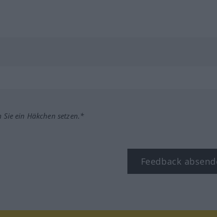
m Sie ein Häkchen setzen.*
Feedback absend