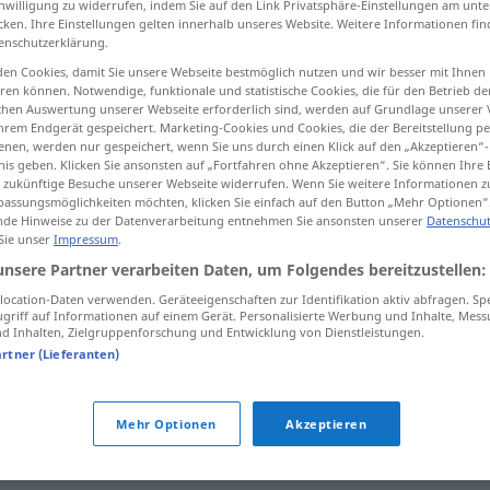
inwilligung zu widerrufen, indem Sie auf den Link Privatsphäre-Einstellungen am unt
cken. Ihre Einstellungen gelten innerhalb unseres Website. Weitere Informationen fin
enschutzerklärung.
en Cookies, damit Sie unsere Webseite bestmöglich nutzen und wir besser mit Ihnen
en können. Notwendige, funktionale und statistische Cookies, die für den Betrieb d
tippen)
ischen Auswertung unserer Webseite erforderlich sind, werden auf Grundlage unserer
hrem Endgerät gespeichert. Marketing-Cookies und Cookies, die der Bereitstellung per
р
nen, werden nur gespeichert, wenn Sie uns durch einen Klick auf den „Akzeptieren“-
nis geben. Klicken Sie ansonsten auf „Fortfahren ohne Akzeptieren“. Sie können Ihre 
ür zukünftige Besuche unserer Webseite widerrufen. Wenn Sie weitere Informationen 
assungsmöglichkeiten möchten, klicken Sie einfach auf den Button „Mehr Optionen“
de Hinweise zu der Datenverarbeitung entnehmen Sie ansonsten unserer
Datenschut
Referat
 Sie unser
Impressum
.
unsere Partner verarbeiten Daten, um Folgendes bereitzustellen:
ocation-Daten verwenden. Geräteeigenschaften zur Identifikation aktiv abfragen. Sp
Referat
Kurzbericht
griff auf Informationen auf einem Gerät. Personalisierte Werbung und Inhalte, Mes
 Inhalten, Zielgruppenforschung und Entwicklung von Dienstleistungen.
artner (Lieferanten)
Referat
Abteilung
Mehr Optionen
Akzeptieren