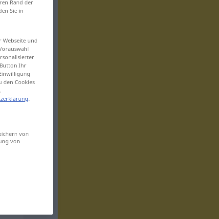
eren Rand der
den Sie in
er Webseite und
 Vorauswahl
sonalisierter
Button Ihr
Einwilligung
zu den Cookies
.
zerklärung
.
eichern von
sung von