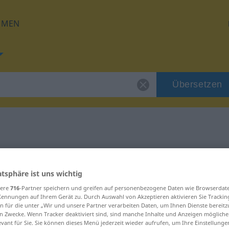
HMEN
Übersetzen
 für "Referat"
atsphäre ist uns wichtig
g
sere
716
-Partner speichern und greifen auf personenbezogene Daten wie Browserdat
Kennungen auf Ihrem Gerät zu. Durch Auswahl von Akzeptieren aktivieren Sie Trackin
n für die unter „Wir und unsere Partner verarbeiten Daten, um Ihnen Dienste bereitz
n Zwecke. Wenn Tracker deaktiviert sind, sind manche Inhalte und Anzeigen mögliche
evant für Sie. Sie können dieses Menü jederzeit wieder aufrufen, um Ihre Einstellung