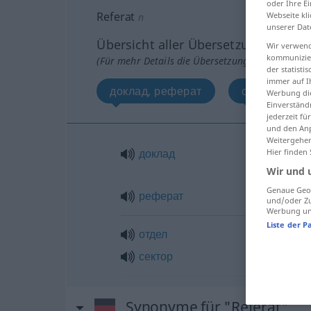
oder Ihre E
Referat
Webseite kli
n
unserer Dat
Übersicht aller Übersetzungen
Wir verwend
kommunizier
(Für mehr Details die Übersetzung anklicken/an
der statist
immer auf I
доклад, реферат
отдел, секто
Werbung die
Einverständ
jederzeit f
und den Anp
Weitergehen
доклад
Hier finden
Wir und 
Genaue Geol
реферат
und/oder Zu
Werbung und
Liste der P
отдел
сектор
Synonyme für "Referat"