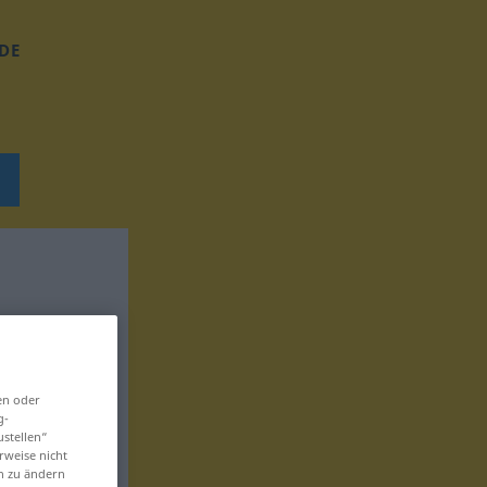
DE
en oder
g-
ustellen“
rweise nicht
en zu ändern