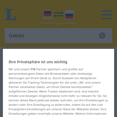
Deutsch-Russisch Wörterbuch
Gebiet
Ihre Privatsphäre ist uns wichtig
Deutsch-Russisch Übersetzung für
Wir und unsere
716
-Partner speichern und greifen auf
"Gebiet"
personenbezogene Daten wie Browserdaten oder eindeutige
Kennungen auf Ihrem Gerät zu. Durch Auswahl von Akzeptieren
aktivieren Sie Tracking-Technologien für die unter „Wir und unsere
"Gebiet" Russisch Übersetzung
Partner verarbeiten Daten, um Ihnen Dienste bereitzustellen“
aufgeführten Zwecke. Wenn Tracker deaktiviert sind, sind manche
Inhalte und Anzeigen möglicherweise nicht mehr so relevant für Sie. Sie
können dieses Menü jederzeit wieder aufrufen, um Ihre Einstellungen zu
„Gebiet“
: Neutrum
ändern oder Ihre Einwilligung zu widerrufen, indem Sie auf den Link
Privatsphäre-Einstellungen am unteren Rand der Webseite klicken. Ihre
Einstellungen gelten innerhalb unseres Website. Weitere Informationen
Gebiet
n