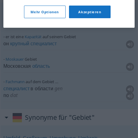
Mehr Optionen
Akzeptieren
besetztes Gebiet
оккупированная
область
er ist eine
Kapazität
auf seinem Gebiet
он
крупный
специалист
Moskauer
Gebiet
Московская
область
Fachmann
auf dem Gebiet …
специалист
в области
gen
по
dat
Synonyme für "Gebiet"