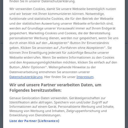
finden Sie in unserer Datenschutzerklärung.
Wir verwenden Cookies, damit Sie unsere Webseite bestmöglich nutzen
Übersicht aller Übersetzungen
und wir besser mit Ihnen kommunizieren können. Notwendige,
(Für mehr Details die Übersetzung anklicken/antippen)
funktionale und statistische Cookies, die für den Betrieb der Webseite
und der statistischen Auswertung unserer Webseite erforderlich sind,
werden auf Grundlage unserer Vorauswahl immer auf Ihrem Endgerät
территория, область
область, сфера
gespeichert. Marketing-Cookies und Cookies, die der Bereitstellung
personalisierter Werbung dienen, werden nur gespeichert, wenn Sie uns
durch einen Klick auf den „Akzeptieren“-Button Ihr Einverständnis
geben. Klicken Sie ansonsten auf „Fortfahren ohne Akzeptieren“. Sie
können Ihre Einwilligung jederzeit für zukünftige Besuche unserer
Webseite widerrufen. Wenn Sie weitere Informationen zu den Cookies
территория
Gebiet
und den Anpassungsmöglichkeiten möchten, klicken Sie einfach auf den
Button „Mehr Optionen“. Weitergehende Hinweise zu der
Datenverarbeitung entnehmen Sie ansonsten unserer
область
Gebiet
Verwaltungsbezirk
Datenschutzerklärung
. Hier finden Sie unser
Impressum
.
Wir und unsere Partner verarbeiten Daten, um
Folgendes bereitzustellen:
область
,
сфера
Gebiet
FIG
Genaue Geolocation-Daten verwenden. Geräteeigenschaften zur
Identifikation aktiv abfragen. Speichern von und/oder Zugriff auf
Informationen auf einem Gerät. Personalisierte Werbung und Inhalte,
Messung von Werbung und Inhalten, Zielgruppenforschung und
Entwicklung von Dienstleistungen.
Liste der Partner (Lieferanten)
Beispielsätze für "Gebiet"