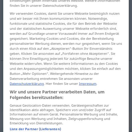
Einstellungen gelten innerhalb unseres Website. Weitere Informationen
finden Sie in unserer Datenschutzerklärung.
Übersicht aller Übersetzungen
Wir verwenden Cookies, damit Sie unsere Webseite bestmöglich nutzen
(Für mehr Details die Übersetzung anklicken/antippen)
und wir besser mit Ihnen kommunizieren können. Notwendige,
funktionale und statistische Cookies, die für den Betrieb der Webseite
und der statistischen Auswertung unserer Webseite erforderlich sind,
хлопать <-нуть >
werden auf Grundlage unserer Vorauswahl immer auf Ihrem Endgerät
gespeichert. Marketing-Cookies und Cookies, die der Bereitstellung
personalisierter Werbung dienen, werden nur gespeichert, wenn Sie uns
выбалтывать <выболтать >
durch einen Klick auf den „Akzeptieren“-Button Ihr Einverständnis
geben. Klicken Sie ansonsten auf „Fortfahren ohne Akzeptieren“. Sie
können Ihre Einwilligung jederzeit für zukünftige Besuche unserer
Webseite widerrufen. Wenn Sie weitere Informationen zu den Cookies
und den Anpassungsmöglichkeiten möchten, klicken Sie einfach auf den
Button „Mehr Optionen“. Weitergehende Hinweise zu der
хлопать
<-нуть >
klatschen
Beifall
Datenverarbeitung entnehmen Sie ansonsten unserer
Datenschutzerklärung
. Hier finden Sie unser
Impressum
.
Wir und unsere Partner verarbeiten Daten, um
Folgendes bereitzustellen:
выбалтывать
<выболтать >
klatschen
petzen
Genaue Geolocation-Daten verwenden. Geräteeigenschaften zur
Identifikation aktiv abfragen. Speichern von und/oder Zugriff auf
Informationen auf einem Gerät. Personalisierte Werbung und Inhalte,
„klatschen“
: intransitives Verb
Messung von Werbung und Inhalten, Zielgruppenforschung und
Entwicklung von Dienstleistungen.
Liste der Partner (Lieferanten)