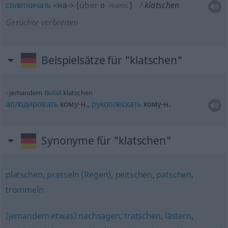
сплетничать
<на->
(
über
о
)
klatschen
PRÄPOS
Gerüchte verbreiten
Beispielsätze für "klatschen"
jemandem
Beifall
klatschen
аплодировать
кому-н.,
рукоплескать
кому-н.
Synonyme für "klatschen"
platschen
,
prasseln (Regen)
,
peitschen
,
patschen
,
trommeln
(jemandem etwas) nachsagen
,
tratschen
,
lästern
,