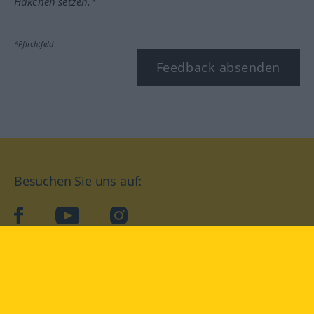
Häkchen setzen.*
*Pflichtfeld
Feedback absenden
Besuchen Sie uns auf:
facebook
YouTube
Instagram
Langenscheidt