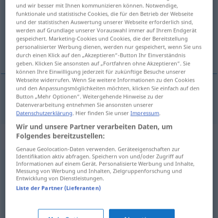
und wir besser mit Ihnen kommunizieren können. Notwendige,
funktionale und statistische Cookies, die für den Betrieb der Webseite
Übersicht aller Übersetzungen
und der statistischen Auswertung unserer Webseite erforderlich sind,
(Für mehr Details die Übersetzung anklicken/antippen)
werden auf Grundlage unserer Vorauswahl immer auf Ihrem Endgerät
gespeichert. Marketing-Cookies und Cookies, die der Bereitstellung
personalisierter Werbung dienen, werden nur gespeichert, wenn Sie uns
приписывать <-писать>
durch einen Klick auf den „Akzeptieren“-Button Ihr Einverständnis
geben. Klicken Sie ansonsten auf „Fortfahren ohne Akzeptieren“. Sie
können Ihre Einwilligung jederzeit für zukünftige Besuche unserer
Webseite widerrufen. Wenn Sie weitere Informationen zu den Cookies
und den Anpassungsmöglichkeiten möchten, klicken Sie einfach auf den
Button „Mehr Optionen“. Weitergehende Hinweise zu der
приписывать
<-писать>
andichten
Datenverarbeitung entnehmen Sie ansonsten unserer
Datenschutzerklärung
. Hier finden Sie unser
Impressum
.
Wir und unsere Partner verarbeiten Daten, um
Synonyme für "andichten"
Folgendes bereitzustellen:
Genaue Geolocation-Daten verwenden. Geräteeigenschaften zur
Identifikation aktiv abfragen. Speichern von und/oder Zugriff auf
Informationen auf einem Gerät. Personalisierte Werbung und Inhalte,
(jemandem etwas) nachsagen
,
tratschen
,
lästern
,
Messung von Werbung und Inhalten, Zielgruppenforschung und
Entwicklung von Dienstleistungen.
munkeln
,
(über jemanden) herziehen
,
klatschen
Liste der Partner (Lieferanten)
(jemandem etwas) anhängen
,
diskreditieren
,