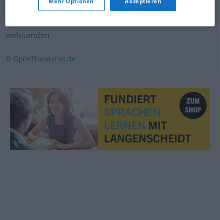
Mehr Optionen
Akzeptieren
diffamieren
,
(jemandem etwas) nachsagen
,
herabsetzen
,
verunglimpfen
,
schlechtmachen
,
anschwärzen (ugs.)
,
verleumden
© OpenThesaurus.de